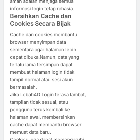
aman adalah menjaga semua
informasi login tetap rahasia.
Bersihkan Cache dan
Cookies Secara Bijak
Cache dan cookies membantu
browser menyimpan data
sementara agar halaman lebih
cepat dibuka.Namun, data yang
terlalu lama tersimpan dapat
membuat halaman login tidak
tampil normal atau sesi akun
bermasalah.
Jika Lebah4D Login terasa lambat,
tampilan tidak sesuai, atau
pengguna terus kembali ke
halaman awal, membersihkan
cache dapat membantu browser
memuat data baru.
Cookies juga dapat memengaruhi