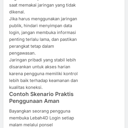
saat memakai jaringan yang tidak
dikenal.
Jika harus menggunakan jaringan
publik, hindari menyimpan data
login, jangan membuka informasi
penting terlalu lama, dan pastikan
perangkat tetap dalam
pengawasan.
Jaringan pribadi yang stabil lebih
disarankan untuk akses harian
karena pengguna memiliki kontrol
lebih baik terhadap keamanan dan
kualitas koneksi.
Contoh Skenario Praktis
Penggunaan Aman
Bayangkan seorang pengguna
membuka Lebah4D Login setiap
malam melalui ponsel