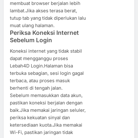
membuat browser berjalan lebih
lambat.Jika akses terasa berat,
tutup tab yang tidak diperlukan lalu
muat ulang halaman.
Periksa Koneksi Internet
Sebelum Login
Koneksi internet yang tidak stabil
dapat mengganggu proses
Lebah4D Login.Halaman bisa
terbuka sebagian, sesi login gagal
terbaca, atau proses masuk
berhenti di tengah jalan.
Sebelum memasukkan data akun,
pastikan koneksi berjalan dengan
baik.Jika memakai jaringan seluler,
periksa kekuatan sinyal dan
ketersediaan kuota.Jika memakai
Wi-Fi, pastikan jaringan tidak