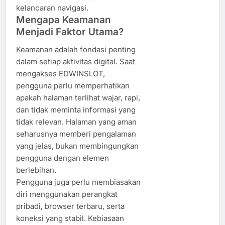
kelancaran navigasi.
Mengapa Keamanan
Menjadi Faktor Utama?
Keamanan adalah fondasi penting
dalam setiap aktivitas digital. Saat
mengakses EDWINSLOT,
pengguna perlu memperhatikan
apakah halaman terlihat wajar, rapi,
dan tidak meminta informasi yang
tidak relevan. Halaman yang aman
seharusnya memberi pengalaman
yang jelas, bukan membingungkan
pengguna dengan elemen
berlebihan.
Pengguna juga perlu membiasakan
diri menggunakan perangkat
pribadi, browser terbaru, serta
koneksi yang stabil. Kebiasaan