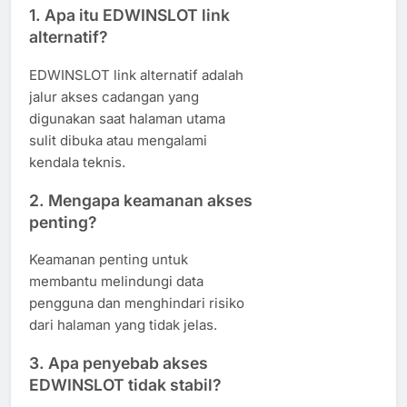
1. Apa itu EDWINSLOT link
alternatif?
EDWINSLOT link alternatif adalah
jalur akses cadangan yang
digunakan saat halaman utama
sulit dibuka atau mengalami
kendala teknis.
2. Mengapa keamanan akses
penting?
Keamanan penting untuk
membantu melindungi data
pengguna dan menghindari risiko
dari halaman yang tidak jelas.
3. Apa penyebab akses
EDWINSLOT tidak stabil?