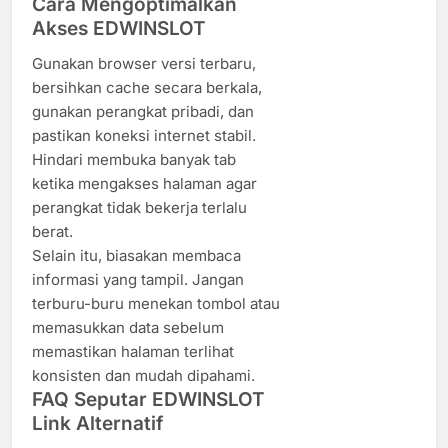
Cara Mengoptimalkan
Akses EDWINSLOT
Gunakan browser versi terbaru,
bersihkan cache secara berkala,
gunakan perangkat pribadi, dan
pastikan koneksi internet stabil.
Hindari membuka banyak tab
ketika mengakses halaman agar
perangkat tidak bekerja terlalu
berat.
Selain itu, biasakan membaca
informasi yang tampil. Jangan
terburu-buru menekan tombol atau
memasukkan data sebelum
memastikan halaman terlihat
konsisten dan mudah dipahami.
FAQ Seputar EDWINSLOT
Link Alternatif