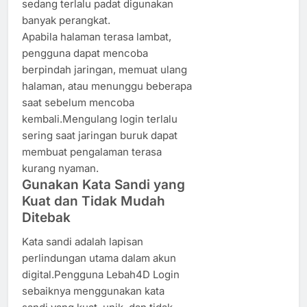
sedang terlalu padat digunakan
banyak perangkat.
Apabila halaman terasa lambat,
pengguna dapat mencoba
berpindah jaringan, memuat ulang
halaman, atau menunggu beberapa
saat sebelum mencoba
kembali.Mengulang login terlalu
sering saat jaringan buruk dapat
membuat pengalaman terasa
kurang nyaman.
Gunakan Kata Sandi yang
Kuat dan Tidak Mudah
Ditebak
Kata sandi adalah lapisan
perlindungan utama dalam akun
digital.Pengguna Lebah4D Login
sebaiknya menggunakan kata