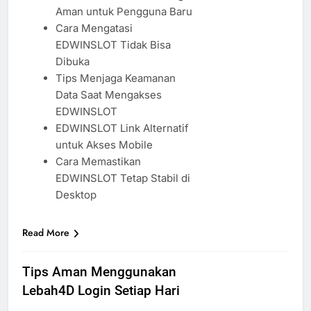
Aman untuk Pengguna Baru
Cara Mengatasi
EDWINSLOT Tidak Bisa
Dibuka
Tips Menjaga Keamanan
Data Saat Mengakses
EDWINSLOT
EDWINSLOT Link Alternatif
untuk Akses Mobile
Cara Memastikan
EDWINSLOT Tetap Stabil di
Desktop
Read More
Tips Aman Menggunakan
Lebah4D Login Setiap Hari