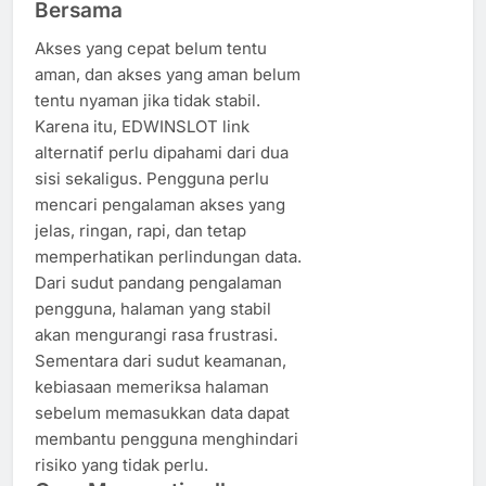
Bersama
Akses yang cepat belum tentu
aman, dan akses yang aman belum
tentu nyaman jika tidak stabil.
Karena itu, EDWINSLOT link
alternatif perlu dipahami dari dua
sisi sekaligus. Pengguna perlu
mencari pengalaman akses yang
jelas, ringan, rapi, dan tetap
memperhatikan perlindungan data.
Dari sudut pandang pengalaman
pengguna, halaman yang stabil
akan mengurangi rasa frustrasi.
Sementara dari sudut keamanan,
kebiasaan memeriksa halaman
sebelum memasukkan data dapat
membantu pengguna menghindari
risiko yang tidak perlu.