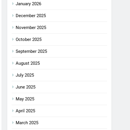
January 2026
December 2025
November 2025
October 2025
September 2025
August 2025
July 2025
June 2025
May 2025
April 2025
March 2025