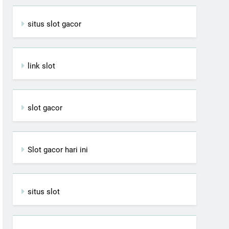
situs slot gacor
link slot
slot gacor
Slot gacor hari ini
situs slot