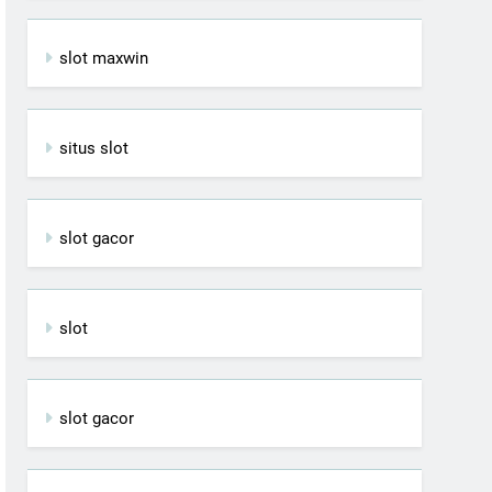
slot maxwin
situs slot
slot gacor
slot
slot gacor