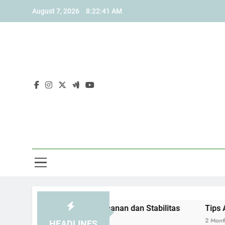
Skip
August 7, 2026
8:22:42 AM
to
content
Col
Temukan Ko
ses dari Sisi Keamanan dan Stabilitas
Tips Aman Menggu
2 Months Ago
HEADLINES