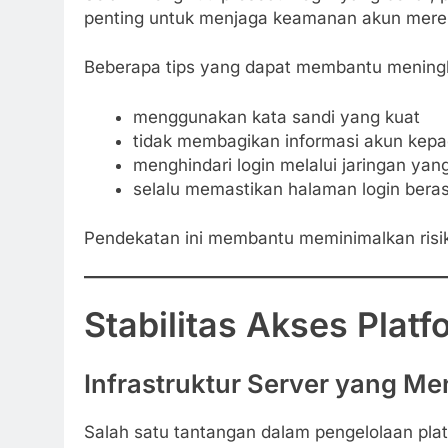
penting untuk menjaga keamanan akun mere
Beberapa tips yang dapat membantu meningk
menggunakan kata sandi yang kuat
tidak membagikan informasi akun kepad
menghindari login melalui jaringan yan
selalu memastikan halaman login beras
Pendekatan ini membantu meminimalkan risik
Stabilitas Akses Pla
Infrastruktur Server yang Me
Salah satu tantangan dalam pengelolaan platf