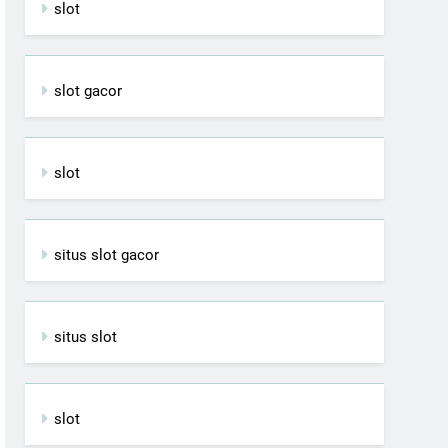
slot
slot gacor
slot
situs slot gacor
situs slot
slot