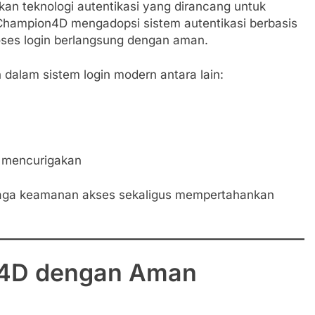
n teknologi autentikasi yang dirancang untuk
Champion4D mengadopsi sistem autentikasi berbasis
ses login berlangsung dengan aman.
dalam sistem login modern antara lain:
s mencurigakan
jaga keamanan akses sekaligus mempertahankan
n4D dengan Aman