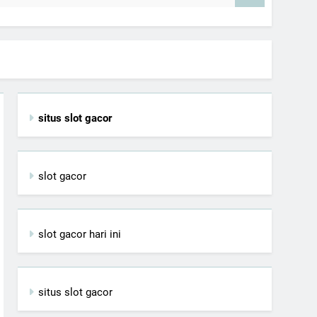
situs slot gacor
slot gacor
slot gacor hari ini
situs slot gacor