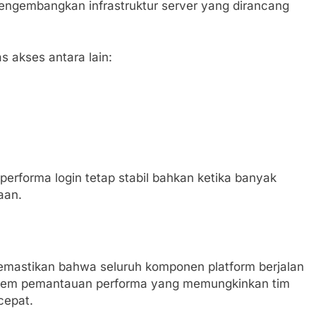
ngembangkan infrastruktur server yang dirancang
s akses antara lain:
erforma login tetap stabil bahkan ketika banyak
aan.
emastikan bahwa seluruh komponen platform berjalan
tem pemantauan performa yang memungkinkan tim
cepat.