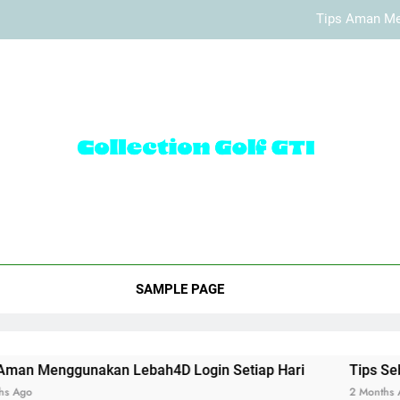
Tips Aman Me
Tips Sebelum Daftar Edwinslot agar Tida
Daftar Lebah4D Mobile untuk Akses Cepat Kapan Saj
EDWINSLOT Link Alternatif: Analisis A
Tips Aman Me
Tips Sebelum Daftar Edwinslot agar Tida
lection Golf GTI
leksi Mobil Dan Merchandise Keren Dari Collection Golf GTI.
Daftar Lebah4D Mobile untuk Akses Cepat Kapan Saj
SAMPLE PAGE
nakan Lebah4D Login Setiap Hari
Tips Sebelum Daftar
2 Months Ago