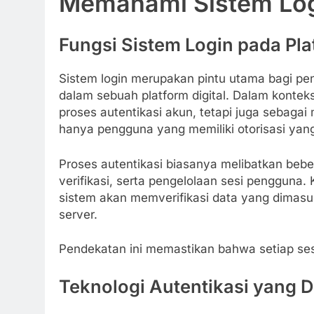
Memahami Sistem Lo
Fungsi Sistem Login pada Plat
Sistem login merupakan pintu utama bagi p
dalam sebuah platform digital. Dalam kontek
proses autentikasi akun, tetapi juga seba
hanya pengguna yang memiliki otorisasi yan
Proses autentikasi biasanya melibatkan bebe
verifikasi, serta pengelolaan sesi pengguna
sistem akan memverifikasi data yang dimas
server.
Pendekatan ini memastikan bahwa setiap sesi
Teknologi Autentikasi yang 