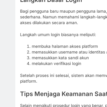
Bagi pengguna baru maupun pengguna lama
sederhana. Namun memahami langkah-lang
akses dilakukan secara aman.
Langkah umum login biasanya meliputi:
membuka halaman akses platform
memasukkan username atau identitas 
memasukkan kata sandi akun
melakukan verifikasi login
Setelah proses ini selesai, sistem akan mem
platform.
Tips Menjaga Keamanan Saat
Selain mengikuti prosedur login yang benar