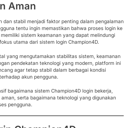
an Aman
n dan stabil menjadi faktor penting dalam pengalaman
ngguna tentu ingin memastikan bahwa proses login ke
ga memiliki sistem keamanan yang dapat melindungi
 fokus utama dari sistem login Champion4D.
tal yang mengutamakan stabilitas sistem, keamanan
an pendekatan teknologi yang modern, platform ini
ng agar tetap stabil dalam berbagai kondisi
 terhadap akun pengguna.
sif bagaimana sistem Champion4D login bekerja,
aman, serta bagaimana teknologi yang digunakan
ses pengguna.