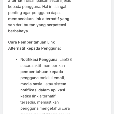
alternatif
disampaikan secara jelas
kepada pengguna. Hal ini sangat
penting agar pengguna dapat
membedakan link alternatif yang
sah
dari
tautan yang berpotensi
berbahaya
.
Cara Pemberitahuan Link
Alternatif kepada Pengguna:
Notifikasi Pengguna
: Lae138
secara aktif memberikan
pemberitahuan kepada
pengguna
melalui
email
,
media sosial
, atau
sistem
notifikasi dalam aplikasi
ketika link alternatif
tersedia, memastikan
pengguna mengetahui cara