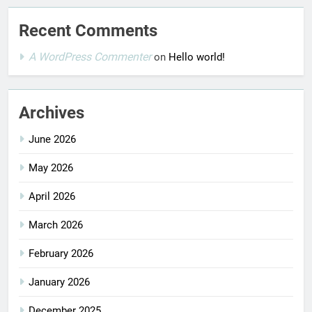
Recent Comments
A WordPress Commenter
on
Hello world!
Archives
June 2026
May 2026
April 2026
March 2026
February 2026
January 2026
December 2025