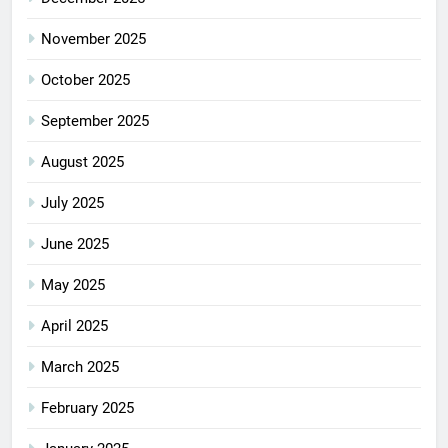
November 2025
October 2025
September 2025
August 2025
July 2025
June 2025
May 2025
April 2025
March 2025
February 2025