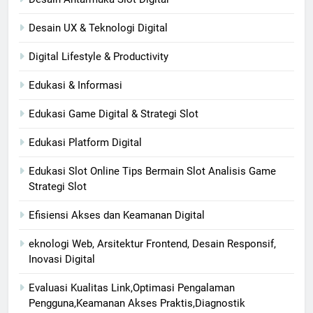
Desain UX & Teknologi Digital
Digital Lifestyle & Productivity
Edukasi & Informasi
Edukasi Game Digital & Strategi Slot
Edukasi Platform Digital
Edukasi Slot Online Tips Bermain Slot Analisis Game
Strategi Slot
Efisiensi Akses dan Keamanan Digital
eknologi Web, Arsitektur Frontend, Desain Responsif,
Inovasi Digital
Evaluasi Kualitas Link,Optimasi Pengalaman
Pengguna,Keamanan Akses Praktis,Diagnostik