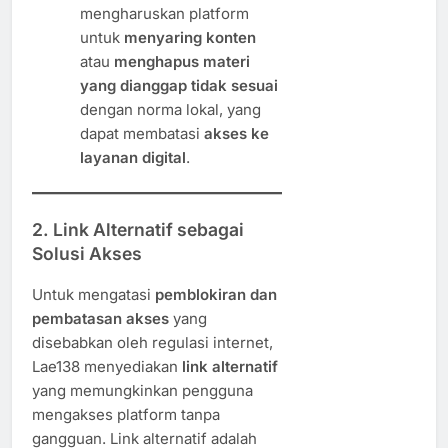
mengharuskan platform
untuk
menyaring konten
atau
menghapus materi
yang dianggap tidak sesuai
dengan norma lokal, yang
dapat membatasi
akses ke
layanan digital
.
2.
Link Alternatif sebagai
Solusi Akses
Untuk mengatasi
pemblokiran dan
pembatasan akses
yang
disebabkan oleh regulasi internet,
Lae138 menyediakan
link alternatif
yang memungkinkan pengguna
mengakses platform tanpa
gangguan. Link alternatif adalah