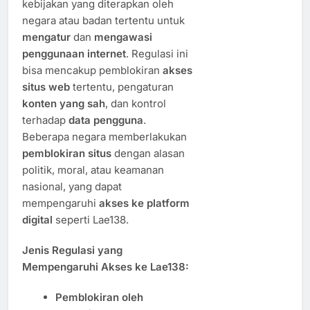
kebijakan yang diterapkan oleh
negara atau badan tertentu untuk
mengatur
dan
mengawasi
penggunaan internet
. Regulasi ini
bisa mencakup pemblokiran
akses
situs web
tertentu, pengaturan
konten yang sah
, dan kontrol
terhadap
data pengguna
.
Beberapa negara memberlakukan
pemblokiran situs
dengan alasan
politik, moral, atau keamanan
nasional, yang dapat
mempengaruhi
akses ke platform
digital
seperti Lae138.
Jenis Regulasi yang
Mempengaruhi Akses ke Lae138:
Pemblokiran oleh