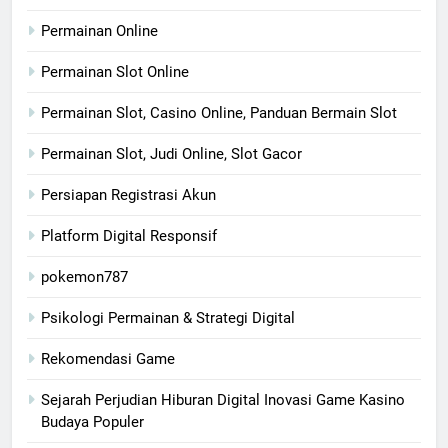
Permainan Online
Permainan Slot Online
Permainan Slot, Casino Online, Panduan Bermain Slot
Permainan Slot, Judi Online, Slot Gacor
Persiapan Registrasi Akun
Platform Digital Responsif
pokemon787
Psikologi Permainan & Strategi Digital
Rekomendasi Game
Sejarah Perjudian Hiburan Digital Inovasi Game Kasino
Budaya Populer