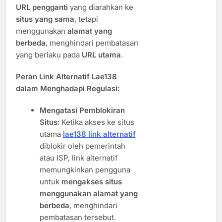
URL pengganti
yang diarahkan ke
situs yang sama
, tetapi
menggunakan
alamat yang
berbeda
, menghindari pembatasan
yang berlaku pada
URL utama
.
Peran Link Alternatif Lae138
dalam Menghadapi Regulasi:
Mengatasi Pemblokiran
Situs
: Ketika akses ke situs
utama
lae138 link alternatif
diblokir oleh pemerintah
atau ISP, link alternatif
memungkinkan pengguna
untuk
mengakses situs
menggunakan alamat yang
berbeda
, menghindari
pembatasan tersebut.