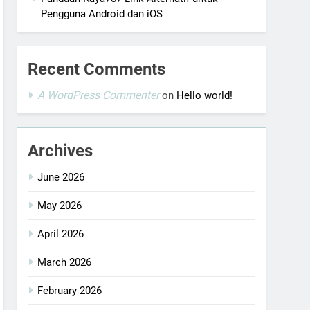
Pengguna Android dan iOS
Recent Comments
A WordPress Commenter
on
Hello world!
Archives
June 2026
May 2026
April 2026
March 2026
February 2026