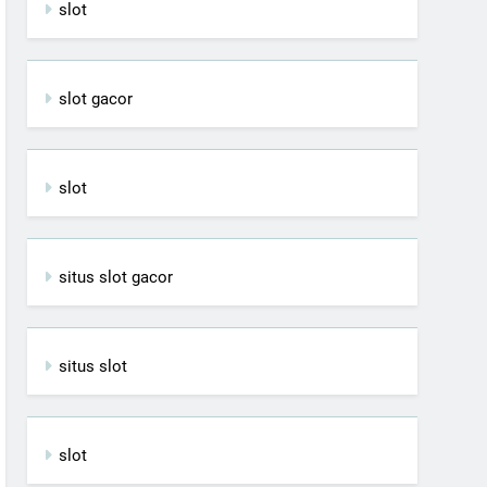
slot
slot gacor
slot
situs slot gacor
situs slot
slot