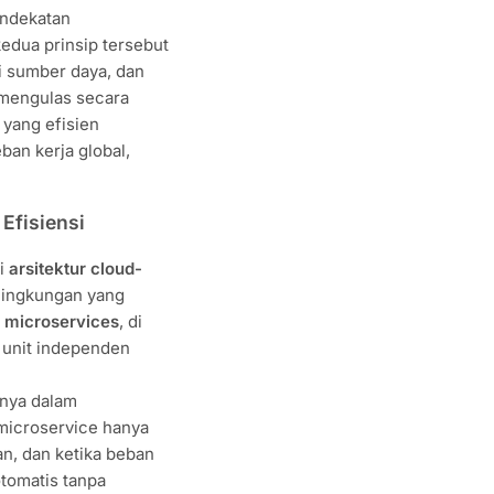
endekatan
edua prinsip tersebut
si sumber daya, dan
i mengulas secara
yang efisien
an kerja global,
 Efisiensi
si
arsitektur cloud-
lingkungan yang
a
microservices
, di
 unit independen
nnya dalam
 microservice hanya
n, dan ketika beban
otomatis tanpa