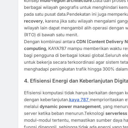
konsep
multi-region architecture
.Data dan proses 
berbagai wilayah geografis untuk menghindari kem
pada satu pusat data.Pendekatan ini juga memperk
recovery
, karena jika satu wilayah mengalami gang
wilayah lain dapat mengambil alih operasi dengan 
(RTO) di bawah satu menit.
Dengan kombinasi antara
CDN (Content Delivery 
computing
, KAYA787 mampu memberikan waktu re
bagi pengguna di berbagai lokasi global.Seluruh el
untuk bekerja secara terkoordinasi agar sistem teta
menghadapi peningkatan trafik hingga 300% dalam 
4. Efisiensi Energi dan Keberlanjutan Digita
Efisiensi komputasi tidak hanya berkaitan dengan k
dengan keberlanjutan.
kaya 787
memprioritaskan ef
melalui
dynamic power management
, yang menur
server ketika beban menurun.Teknologi
serverless
modul-modul tertentu, memastikan sumber daya han
fungsi dipanggil, sehingga tidak ada energi yang t