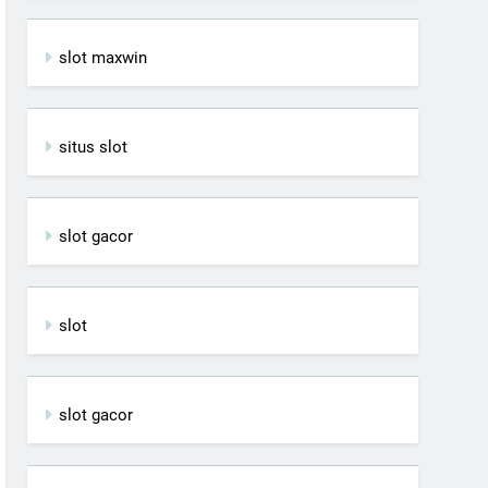
slot maxwin
situs slot
slot gacor
slot
slot gacor