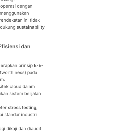
roperasi dengan
 menggunakan
endekatan ini tidak
endukung
sustainability
fisiensi dan
erapkan prinsip
E-E-
stworthiness) pada
em:
itek cloud dalam
kan sistem berjalan
eter
stress testing
,
i standar industri
i dikaji dan diaudit