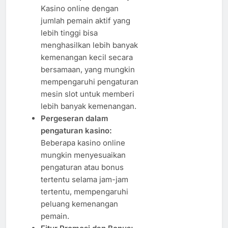
Kasino online dengan
jumlah pemain aktif yang
lebih tinggi bisa
menghasilkan lebih banyak
kemenangan kecil secara
bersamaan, yang mungkin
mempengaruhi pengaturan
mesin slot untuk memberi
lebih banyak kemenangan.
Pergeseran dalam
pengaturan kasino:
Beberapa kasino online
mungkin menyesuaikan
pengaturan atau bonus
tertentu selama jam-jam
tertentu, mempengaruhi
peluang kemenangan
pemain.