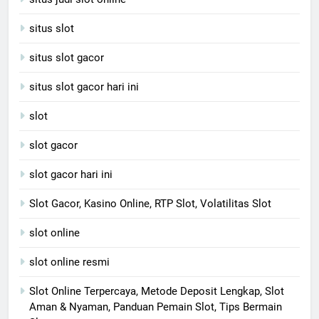
situs slot
situs slot gacor
situs slot gacor hari ini
slot
slot gacor
slot gacor hari ini
Slot Gacor, Kasino Online, RTP Slot, Volatilitas Slot
slot online
slot online resmi
Slot Online Terpercaya, Metode Deposit Lengkap, Slot
Aman & Nyaman, Panduan Pemain Slot, Tips Bermain