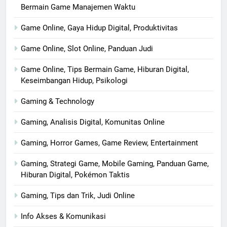
Bermain Game Manajemen Waktu
Game Online, Gaya Hidup Digital, Produktivitas
Game Online, Slot Online, Panduan Judi
Game Online, Tips Bermain Game, Hiburan Digital,
Keseimbangan Hidup, Psikologi
Gaming & Technology
Gaming, Analisis Digital, Komunitas Online
Gaming, Horror Games, Game Review, Entertainment
Gaming, Strategi Game, Mobile Gaming, Panduan Game,
Hiburan Digital, Pokémon Taktis
Gaming, Tips dan Trik, Judi Online
Info Akses & Komunikasi