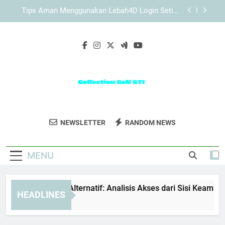
Skip
Tips Sebelum Daftar Edwinslot agar Tidak
to
Mengalami Hambatan Saat Registrasi
content
Daftar Lebah4D Mobile untuk Akses Cepat Kapan
Saja dengan Proses yang Mudah Dipahami
EDWINSLOT Link Alternatif: Analisis Akses dari
Sisi Keamanan dan Stabilitas
Tips Aman Menggunakan Lebah4D Login Setiap
Hari
Tips Sebelum Daftar Edwinslot agar Tidak
Mengalami Hambatan Saat Registrasi
Collection Golf
Temukan Koleksi Mobil Dan Merchandise
Daftar Lebah4D Mobile untuk Akses Cepat Kapan
NEWSLETTER
RANDOM NEWS
GTI
Saja dengan Proses yang Mudah Dipahami
Keren Dari Collection Golf GTI.
MENU
WINSLOT Link Alternatif: Analisis Akses dari Sisi Keamanan d
HEADLINES
Month Ago