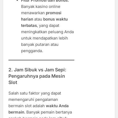
Fitur Promosi dan Bonus:
Banyak kasino online
menawarkan
promosi
harian
atau
bonus waktu
terbatas
, yang dapat
meningkatkan peluang Anda
untuk mendapatkan lebih
banyak putaran atau
pengganda.
2.
Jam Sibuk vs Jam Sepi:
Pengaruhnya pada Mesin
Slot
Salah satu faktor yang dapat
memengaruhi pengalaman
bermain slot adalah
waktu Anda
bermain
. Banyak pemain bertanya