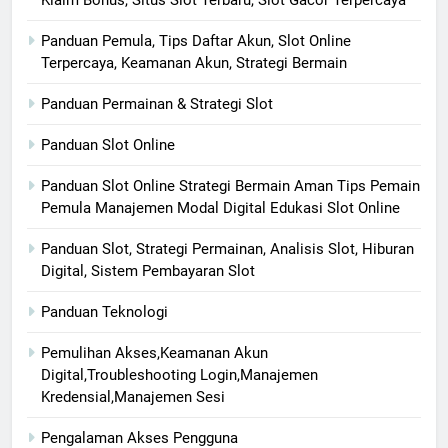
Panduan Pemula, Tips Daftar Akun, Slot Online
Terpercaya, Keamanan Akun, Strategi Bermain
Panduan Permainan & Strategi Slot
Panduan Slot Online
Panduan Slot Online Strategi Bermain Aman Tips Pemain
Pemula Manajemen Modal Digital Edukasi Slot Online
Panduan Slot, Strategi Permainan, Analisis Slot, Hiburan
Digital, Sistem Pembayaran Slot
Panduan Teknologi
Pemulihan Akses,Keamanan Akun
Digital,Troubleshooting Login,Manajemen
Kredensial,Manajemen Sesi
Pengalaman Akses Pengguna