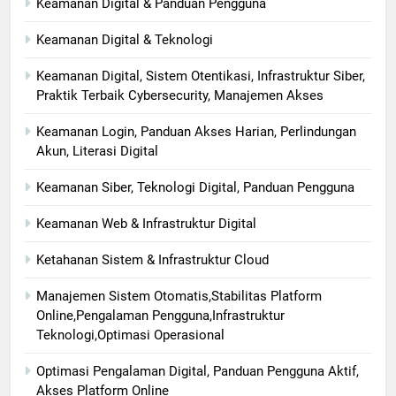
Keamanan Digital & Panduan Pengguna
Keamanan Digital & Teknologi
Keamanan Digital, Sistem Otentikasi, Infrastruktur Siber,
Praktik Terbaik Cybersecurity, Manajemen Akses
Keamanan Login, Panduan Akses Harian, Perlindungan
Akun, Literasi Digital
Keamanan Siber, Teknologi Digital, Panduan Pengguna
Keamanan Web & Infrastruktur Digital
Ketahanan Sistem & Infrastruktur Cloud
Manajemen Sistem Otomatis,Stabilitas Platform
Online,Pengalaman Pengguna,Infrastruktur
Teknologi,Optimasi Operasional
Optimasi Pengalaman Digital, Panduan Pengguna Aktif,
Akses Platform Online