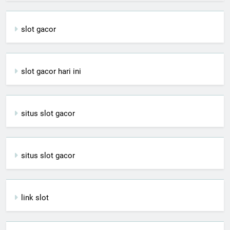
slot gacor
slot gacor hari ini
situs slot gacor
situs slot gacor
link slot