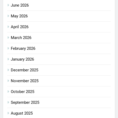
June 2026
May 2026
April 2026
March 2026
February 2026
January 2026
December 2025
November 2025
October 2025
September 2025
August 2025