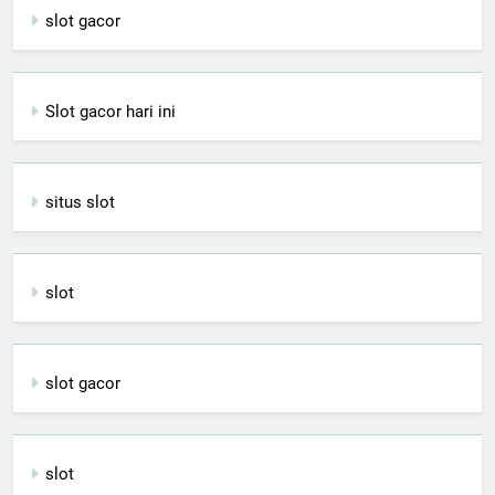
slot gacor
Slot gacor hari ini
situs slot
slot
slot gacor
slot