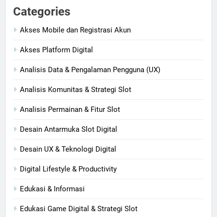
Categories
Akses Mobile dan Registrasi Akun
Akses Platform Digital
Analisis Data & Pengalaman Pengguna (UX)
Analisis Komunitas & Strategi Slot
Analisis Permainan & Fitur Slot
Desain Antarmuka Slot Digital
Desain UX & Teknologi Digital
Digital Lifestyle & Productivity
Edukasi & Informasi
Edukasi Game Digital & Strategi Slot