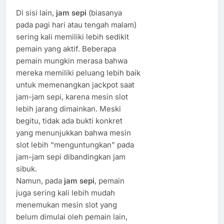
Di sisi lain,
jam sepi
(biasanya
pada pagi hari atau tengah malam)
sering kali memiliki lebih sedikit
pemain yang aktif. Beberapa
pemain mungkin merasa bahwa
mereka memiliki peluang lebih baik
untuk memenangkan jackpot saat
jam-jam sepi, karena mesin slot
lebih jarang dimainkan. Meski
begitu, tidak ada bukti konkret
yang menunjukkan bahwa mesin
slot lebih “menguntungkan” pada
jam-jam sepi dibandingkan jam
sibuk.
Namun, pada
jam sepi
, pemain
juga sering kali lebih mudah
menemukan mesin slot yang
belum dimulai oleh pemain lain,