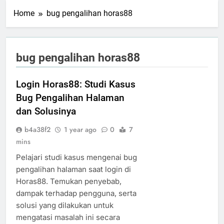
Home
bug pengalihan horas88
bug pengalihan horas88
Login Horas88: Studi Kasus
Bug Pengalihan Halaman
dan Solusinya
b4a38f2
1 year ago
0
7
mins
Pelajari studi kasus mengenai bug
pengalihan halaman saat login di
Horas88. Temukan penyebab,
dampak terhadap pengguna, serta
solusi yang dilakukan untuk
mengatasi masalah ini secara