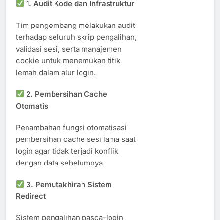
1.
Audit Kode dan Infrastruktur
Tim pengembang melakukan audit
terhadap seluruh skrip pengalihan,
validasi sesi, serta manajemen
cookie untuk menemukan titik
lemah dalam alur login.
2.
Pembersihan Cache
Otomatis
Penambahan fungsi otomatisasi
pembersihan cache sesi lama saat
login agar tidak terjadi konflik
dengan data sebelumnya.
3.
Pemutakhiran Sistem
Redirect
Sistem pengalihan pasca-login