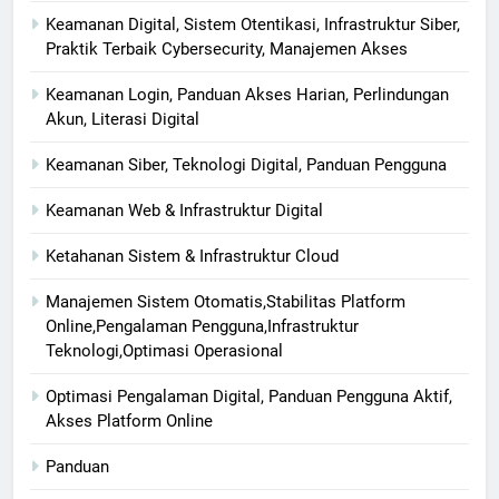
Keamanan Digital, Sistem Otentikasi, Infrastruktur Siber,
Praktik Terbaik Cybersecurity, Manajemen Akses
Keamanan Login, Panduan Akses Harian, Perlindungan
Akun, Literasi Digital
Keamanan Siber, Teknologi Digital, Panduan Pengguna
Keamanan Web & Infrastruktur Digital
Ketahanan Sistem & Infrastruktur Cloud
Manajemen Sistem Otomatis,Stabilitas Platform
Online,Pengalaman Pengguna,Infrastruktur
Teknologi,Optimasi Operasional
Optimasi Pengalaman Digital, Panduan Pengguna Aktif,
Akses Platform Online
Panduan