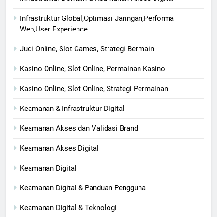
Infrastruktur Global,Optimasi Jaringan,Performa
Web,User Experience
Judi Online, Slot Games, Strategi Bermain
Kasino Online, Slot Online, Permainan Kasino
Kasino Online, Slot Online, Strategi Permainan
Keamanan & Infrastruktur Digital
Keamanan Akses dan Validasi Brand
Keamanan Akses Digital
Keamanan Digital
Keamanan Digital & Panduan Pengguna
Keamanan Digital & Teknologi