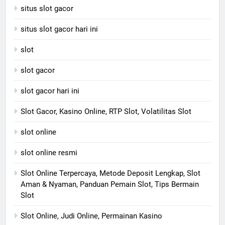
situs slot gacor
situs slot gacor hari ini
slot
slot gacor
slot gacor hari ini
Slot Gacor, Kasino Online, RTP Slot, Volatilitas Slot
slot online
slot online resmi
Slot Online Terpercaya, Metode Deposit Lengkap, Slot
Aman & Nyaman, Panduan Pemain Slot, Tips Bermain
Slot
Slot Online, Judi Online, Permainan Kasino