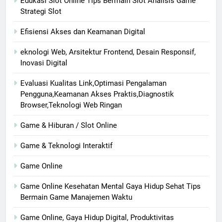
Edukasi Slot Online Tips Bermain Slot Analisis Game
Strategi Slot
Efisiensi Akses dan Keamanan Digital
eknologi Web, Arsitektur Frontend, Desain Responsif,
Inovasi Digital
Evaluasi Kualitas Link,Optimasi Pengalaman
Pengguna,Keamanan Akses Praktis,Diagnostik
Browser,Teknologi Web Ringan
Game & Hiburan / Slot Online
Game & Teknologi Interaktif
Game Online
Game Online Kesehatan Mental Gaya Hidup Sehat Tips
Bermain Game Manajemen Waktu
Game Online, Gaya Hidup Digital, Produktivitas