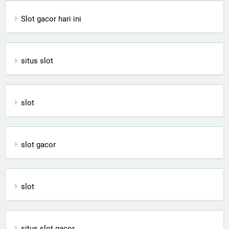
Slot gacor hari ini
situs slot
slot
slot gacor
slot
situs slot gacor