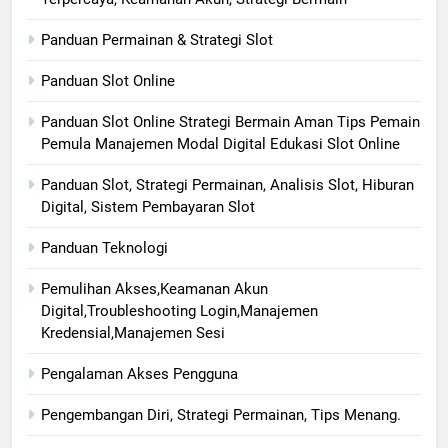
Panduan Permainan & Strategi Slot
Panduan Slot Online
Panduan Slot Online Strategi Bermain Aman Tips Pemain
Pemula Manajemen Modal Digital Edukasi Slot Online
Panduan Slot, Strategi Permainan, Analisis Slot, Hiburan
Digital, Sistem Pembayaran Slot
Panduan Teknologi
Pemulihan Akses,Keamanan Akun
Digital,Troubleshooting Login,Manajemen
Kredensial,Manajemen Sesi
Pengalaman Akses Pengguna
Pengembangan Diri, Strategi Permainan, Tips Menang.