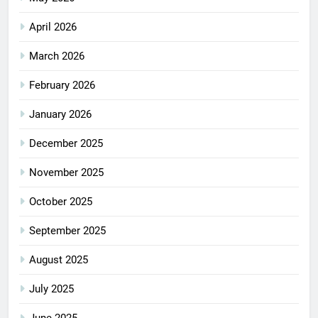
April 2026
March 2026
February 2026
January 2026
December 2025
November 2025
October 2025
September 2025
August 2025
July 2025