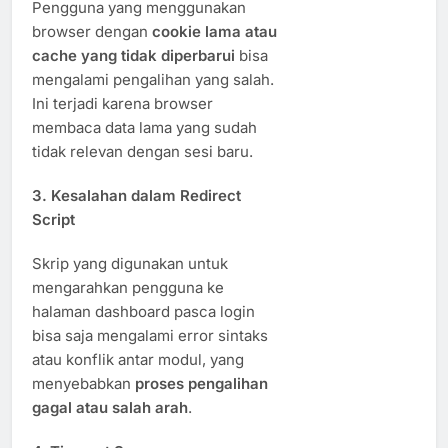
Pengguna yang menggunakan
browser dengan
cookie lama atau
cache yang tidak diperbarui
bisa
mengalami pengalihan yang salah.
Ini terjadi karena browser
membaca data lama yang sudah
tidak relevan dengan sesi baru.
3.
Kesalahan dalam Redirect
Script
Skrip yang digunakan untuk
mengarahkan pengguna ke
halaman dashboard pasca login
bisa saja mengalami error sintaks
atau konflik antar modul, yang
menyebabkan
proses pengalihan
gagal atau salah arah
.