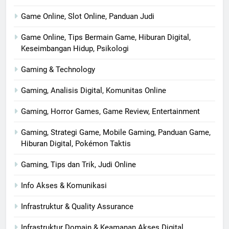
Game Online, Slot Online, Panduan Judi
Game Online, Tips Bermain Game, Hiburan Digital,
Keseimbangan Hidup, Psikologi
Gaming & Technology
Gaming, Analisis Digital, Komunitas Online
Gaming, Horror Games, Game Review, Entertainment
Gaming, Strategi Game, Mobile Gaming, Panduan Game,
Hiburan Digital, Pokémon Taktis
Gaming, Tips dan Trik, Judi Online
Info Akses & Komunikasi
Infrastruktur & Quality Assurance
Infrastruktur Domain & Keamanan Akses Digital