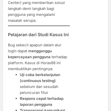
Center) yang memberikan solusi
langkah demi langkah bagi
pengguna yang mengalami
masalah serupa.
Pelajaran dari Studi Kasus Ini
Bug sekecil apapun dalam alur
login dapat
mengganggu
kepercayaan pengguna
terhadap
platform. Kasus di Horas88 ini
membuktikan pentingnya:
Uji coba berkelanjutan
(continuous testing)
sebelum dan sesudah
peluncuran fitur
Respons cepat terhadap
laporan pengguna
Transparansi komunikasi