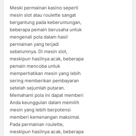
Meski permainan kasino seperti
mesin slot atau roulette sangat
bergantung pada keberuntungan,
beberapa pemain berusaha untuk
mengenali pola dalam hasil
permainan yang terjadi
sebelumnya. Di mesin slot,
meskipun hasilnya acak, beberapa
pemain mencoba untuk
memperhatikan mesin yang lebih
sering memberikan pembayaran
setelah sejumlah putaran.
Memahami pola ini dapat memberi
Anda keunggulan dalam memilih
mesin yang lebih berpotensi
memberi kemenangan maksimal.
Pada permainan roulette,
meskipun hasilnya acak, beberapa