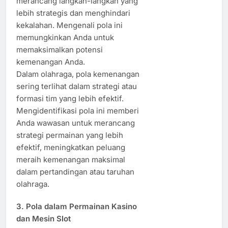
merancang langkah-langkah yang
lebih strategis dan menghindari
kekalahan. Mengenali pola ini
memungkinkan Anda untuk
memaksimalkan potensi
kemenangan Anda.
Dalam olahraga, pola kemenangan
sering terlihat dalam strategi atau
formasi tim yang lebih efektif.
Mengidentifikasi pola ini memberi
Anda wawasan untuk merancang
strategi permainan yang lebih
efektif, meningkatkan peluang
meraih kemenangan maksimal
dalam pertandingan atau taruhan
olahraga.
3.
Pola dalam Permainan Kasino
dan Mesin Slot