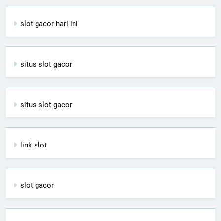
slot gacor hari ini
situs slot gacor
situs slot gacor
link slot
slot gacor