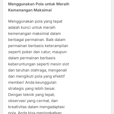
Menggunakan Pola untuk Meraih
Kemenangan Maksimal
Menggunakan pola yang tepat
adalah kunci untuk meraih
kemenangan maksimal dalam
berbagai permainan. Baik dalam
permainan berbasis keterampilan
seperti poker dan catur, maupun
dalam permainan berbasis
keberuntungan seperti mesin slot
dan taruhan olahraga, mengenali
dan mengikuti pola yang efektif
memberi Anda keunggulan
strategis yang lebih besar.
Dengan teknik yang tepat,
observasi yang cermat, dan
kreativitas dalam mengadaptasi
pola, Anda bisa meningkatkan