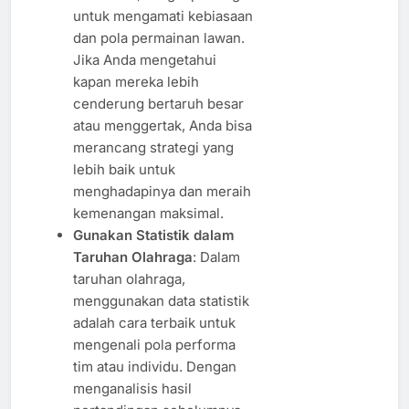
untuk mengamati kebiasaan
dan pola permainan lawan.
Jika Anda mengetahui
kapan mereka lebih
cenderung bertaruh besar
atau menggertak, Anda bisa
merancang strategi yang
lebih baik untuk
menghadapinya dan meraih
kemenangan maksimal.
Gunakan Statistik dalam
Taruhan Olahraga
: Dalam
taruhan olahraga,
menggunakan data statistik
adalah cara terbaik untuk
mengenali pola performa
tim atau individu. Dengan
menganalisis hasil