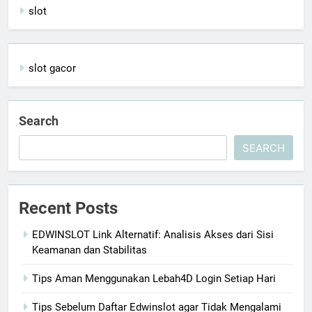
slot
slot gacor
Search
SEARCH
Recent Posts
EDWINSLOT Link Alternatif: Analisis Akses dari Sisi
Keamanan dan Stabilitas
Tips Aman Menggunakan Lebah4D Login Setiap Hari
Tips Sebelum Daftar Edwinslot agar Tidak Mengalami