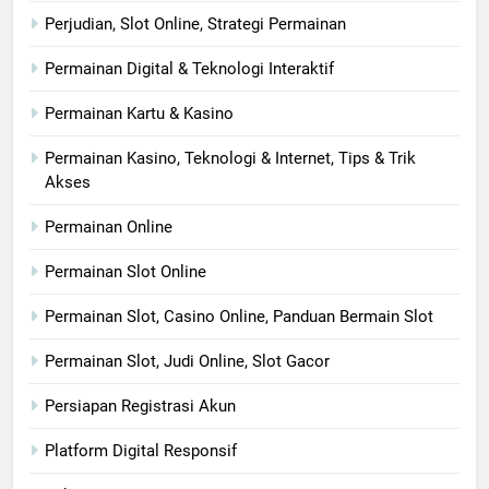
Perjudian, Slot Online, Strategi Permainan
Permainan Digital & Teknologi Interaktif
Permainan Kartu & Kasino
Permainan Kasino, Teknologi & Internet, Tips & Trik
Akses
Permainan Online
Permainan Slot Online
Permainan Slot, Casino Online, Panduan Bermain Slot
Permainan Slot, Judi Online, Slot Gacor
Persiapan Registrasi Akun
Platform Digital Responsif