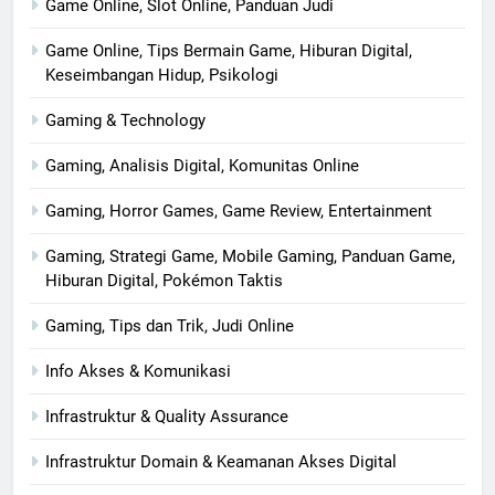
Game Online, Slot Online, Panduan Judi
Game Online, Tips Bermain Game, Hiburan Digital,
Keseimbangan Hidup, Psikologi
Gaming & Technology
Gaming, Analisis Digital, Komunitas Online
Gaming, Horror Games, Game Review, Entertainment
Gaming, Strategi Game, Mobile Gaming, Panduan Game,
Hiburan Digital, Pokémon Taktis
Gaming, Tips dan Trik, Judi Online
Info Akses & Komunikasi
Infrastruktur & Quality Assurance
Infrastruktur Domain & Keamanan Akses Digital