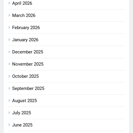
April 2026
March 2026
February 2026
January 2026
December 2025
November 2025
October 2025
September 2025
August 2025
July 2025
June 2025