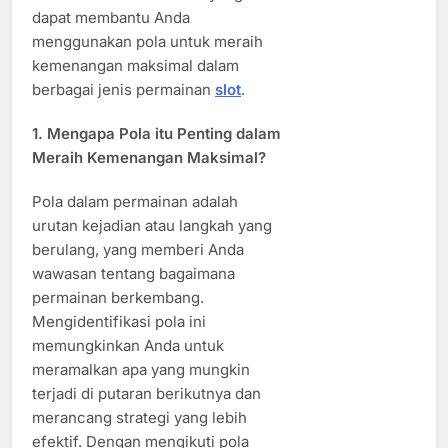
dapat membantu Anda
menggunakan pola untuk meraih
kemenangan maksimal dalam
berbagai jenis permainan
slot
.
1.
Mengapa Pola itu Penting dalam
Meraih Kemenangan Maksimal?
Pola dalam permainan adalah
urutan kejadian atau langkah yang
berulang, yang memberi Anda
wawasan tentang bagaimana
permainan berkembang.
Mengidentifikasi pola ini
memungkinkan Anda untuk
meramalkan apa yang mungkin
terjadi di putaran berikutnya dan
merancang strategi yang lebih
efektif. Dengan mengikuti pola