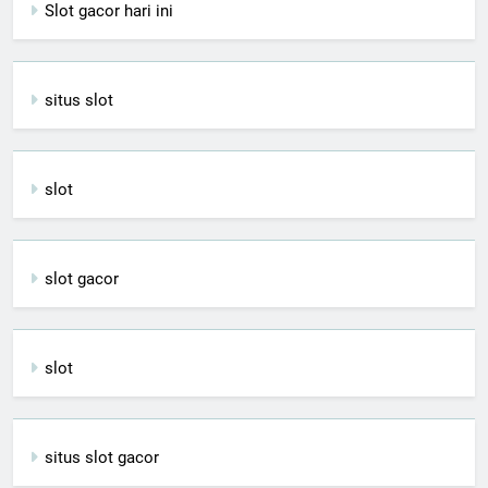
Slot gacor hari ini
situs slot
slot
slot gacor
slot
situs slot gacor