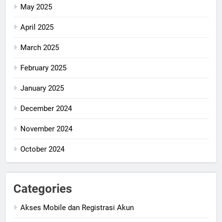
May 2025
April 2025
March 2025
February 2025
January 2025
December 2024
November 2024
October 2024
Categories
Akses Mobile dan Registrasi Akun