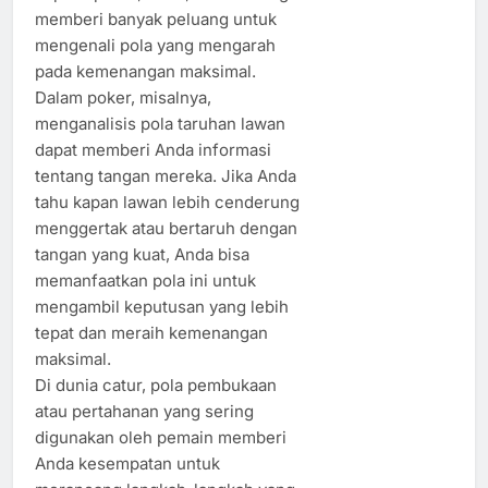
memberi banyak peluang untuk
mengenali pola yang mengarah
pada kemenangan maksimal.
Dalam poker, misalnya,
menganalisis pola taruhan lawan
dapat memberi Anda informasi
tentang tangan mereka. Jika Anda
tahu kapan lawan lebih cenderung
menggertak atau bertaruh dengan
tangan yang kuat, Anda bisa
memanfaatkan pola ini untuk
mengambil keputusan yang lebih
tepat dan meraih kemenangan
maksimal.
Di dunia catur, pola pembukaan
atau pertahanan yang sering
digunakan oleh pemain memberi
Anda kesempatan untuk