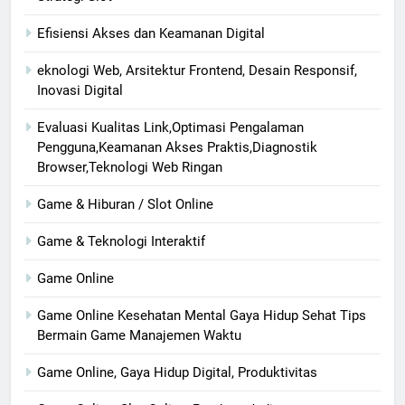
Efisiensi Akses dan Keamanan Digital
eknologi Web, Arsitektur Frontend, Desain Responsif,
Inovasi Digital
Evaluasi Kualitas Link,Optimasi Pengalaman
Pengguna,Keamanan Akses Praktis,Diagnostik
Browser,Teknologi Web Ringan
Game & Hiburan / Slot Online
Game & Teknologi Interaktif
Game Online
Game Online Kesehatan Mental Gaya Hidup Sehat Tips
Bermain Game Manajemen Waktu
Game Online, Gaya Hidup Digital, Produktivitas