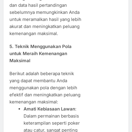
dan data hasil pertandingan
sebelumnya memungkinkan Anda
untuk meramalkan hasil yang lebih
akurat dan meningkatkan peluang
kemenangan maksimal.
5.
Teknik Menggunakan Pola
untuk Meraih Kemenangan
Maksimal
Berikut adalah beberapa teknik
yang dapat membantu Anda
menggunakan pola dengan lebih
efektif dan meningkatkan peluang
kemenangan maksimal:
Amati Kebiasaan Lawan
:
Dalam permainan berbasis
keterampilan seperti poker
atau catur, sangat penting