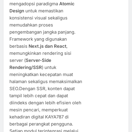
mengadopsi paradigma
Atomic
Design
untuk memastikan
konsistensi visual sekaligus
memudahkan proses
pengembangan jangka panjang.
Framework yang digunakan
berbasis
Next.js dan React
,
memungkinkan rendering sisi
server (
Server-Side
Rendering/SSR
) untuk
meningkatkan kecepatan muat
halaman sekaligus memaksimalkan
SEO.Dengan SSR, konten dapat
tampil lebih cepat dan dapat
diindeks dengan lebih efisien oleh
mesin pencari, memperkuat
kehadiran digital KAYA787 di
berbagai perangkat pengguna.
Setiap modul terintegrasi melalui