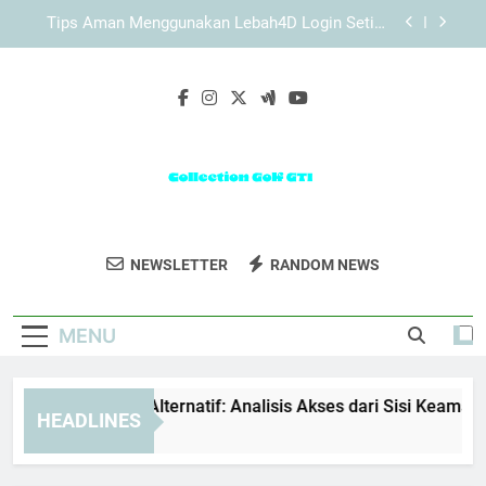
Skip
Tips Sebelum Daftar Edwinslot agar Tidak
to
Mengalami Hambatan Saat Registrasi
content
Daftar Lebah4D Mobile untuk Akses Cepat Kapan
Saja dengan Proses yang Mudah Dipahami
EDWINSLOT Link Alternatif: Analisis Akses dari
Sisi Keamanan dan Stabilitas
Tips Aman Menggunakan Lebah4D Login Setiap
Hari
Tips Sebelum Daftar Edwinslot agar Tidak
Mengalami Hambatan Saat Registrasi
Collection Golf
Temukan Koleksi Mobil Dan Merchandise
Daftar Lebah4D Mobile untuk Akses Cepat Kapan
NEWSLETTER
RANDOM NEWS
GTI
Saja dengan Proses yang Mudah Dipahami
Keren Dari Collection Golf GTI.
MENU
WINSLOT Link Alternatif: Analisis Akses dari Sisi Keamanan da
HEADLINES
Month Ago