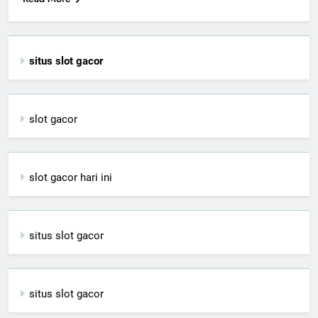
situs slot gacor
slot gacor
slot gacor hari ini
situs slot gacor
situs slot gacor