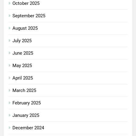
October 2025
September 2025
August 2025
July 2025
June 2025
May 2025
April 2025
March 2025
February 2025
January 2025
December 2024