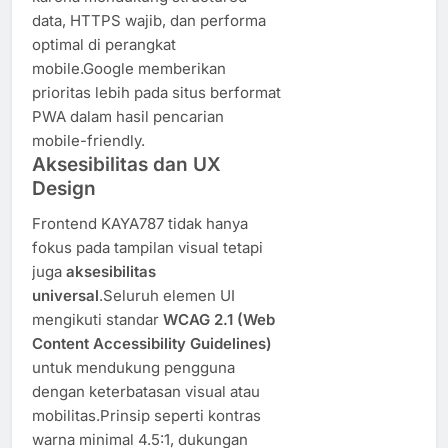
data, HTTPS wajib, dan performa
optimal di perangkat
mobile.Google memberikan
prioritas lebih pada situs berformat
PWA dalam hasil pencarian
mobile-friendly.
Aksesibilitas dan UX
Design
Frontend KAYA787 tidak hanya
fokus pada tampilan visual tetapi
juga
aksesibilitas
universal
.Seluruh elemen UI
mengikuti standar
WCAG 2.1 (Web
Content Accessibility Guidelines)
untuk mendukung pengguna
dengan keterbatasan visual atau
mobilitas.Prinsip seperti kontras
warna minimal 4.5:1, dukungan