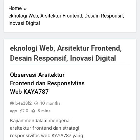
Home
eknologi Web, Arsitektur Frontend, Desain Responsif,
Inovasi Digital
eknologi Web, Arsitektur Frontend,
Desain Responsif, Inovasi Digital
Observasi Arsitektur
Frontend dan Responsivitas
Web KAYA787
b4a38f2
10 months
ago
0
8 mins
Kajian mendalam mengenai
arsitektur frontend dan strategi
responsivitas web KAYA787 yang