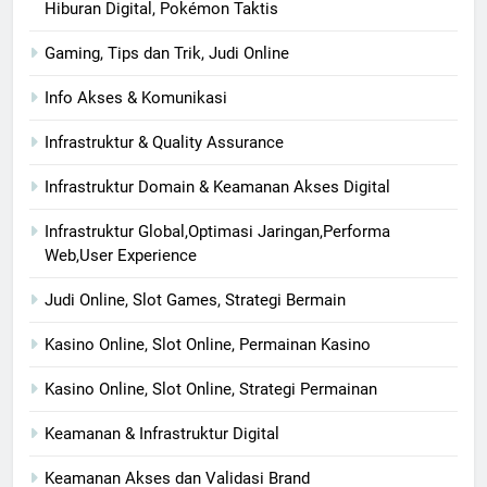
Hiburan Digital, Pokémon Taktis
Gaming, Tips dan Trik, Judi Online
Info Akses & Komunikasi
Infrastruktur & Quality Assurance
Infrastruktur Domain & Keamanan Akses Digital
Infrastruktur Global,Optimasi Jaringan,Performa
Web,User Experience
Judi Online, Slot Games, Strategi Bermain
Kasino Online, Slot Online, Permainan Kasino
Kasino Online, Slot Online, Strategi Permainan
Keamanan & Infrastruktur Digital
Keamanan Akses dan Validasi Brand