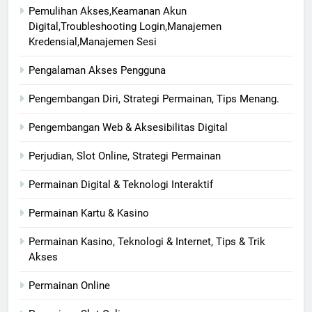
Pemulihan Akses,Keamanan Akun
Digital,Troubleshooting Login,Manajemen
Kredensial,Manajemen Sesi
Pengalaman Akses Pengguna
Pengembangan Diri, Strategi Permainan, Tips Menang.
Pengembangan Web & Aksesibilitas Digital
Perjudian, Slot Online, Strategi Permainan
Permainan Digital & Teknologi Interaktif
Permainan Kartu & Kasino
Permainan Kasino, Teknologi & Internet, Tips & Trik
Akses
Permainan Online