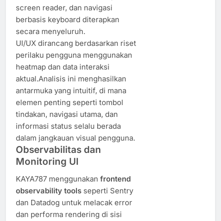
screen reader, dan navigasi
berbasis keyboard diterapkan
secara menyeluruh.
UI/UX dirancang berdasarkan riset
perilaku pengguna menggunakan
heatmap dan data interaksi
aktual.Analisis ini menghasilkan
antarmuka yang intuitif, di mana
elemen penting seperti tombol
tindakan, navigasi utama, dan
informasi status selalu berada
dalam jangkauan visual pengguna.
Observabilitas dan
Monitoring UI
KAYA787 menggunakan
frontend
observability tools
seperti Sentry
dan Datadog untuk melacak error
dan performa rendering di sisi