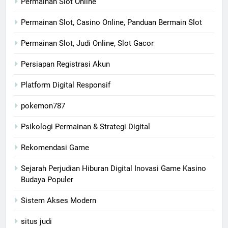
Permainan Slot Online
Permainan Slot, Casino Online, Panduan Bermain Slot
Permainan Slot, Judi Online, Slot Gacor
Persiapan Registrasi Akun
Platform Digital Responsif
pokemon787
Psikologi Permainan & Strategi Digital
Rekomendasi Game
Sejarah Perjudian Hiburan Digital Inovasi Game Kasino
Budaya Populer
Sistem Akses Modern
situs judi