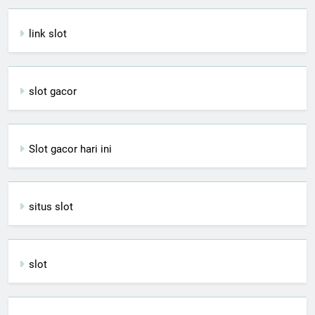
link slot
slot gacor
Slot gacor hari ini
situs slot
slot