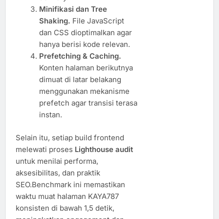
Minifikasi dan Tree
Shaking.
File JavaScript
dan CSS dioptimalkan agar
hanya berisi kode relevan.
Prefetching & Caching.
Konten halaman berikutnya
dimuat di latar belakang
menggunakan mekanisme
prefetch agar transisi terasa
instan.
Selain itu, setiap build frontend
melewati proses
Lighthouse audit
untuk menilai performa,
aksesibilitas, dan praktik
SEO.Benchmark ini memastikan
waktu muat halaman KAYA787
konsisten di bawah 1,5 detik,