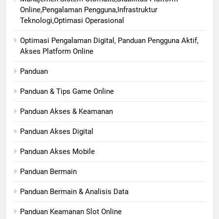
Online,Pengalaman Pengguna,Infrastruktur
Teknologi,Optimasi Operasional
Optimasi Pengalaman Digital, Panduan Pengguna Aktif,
Akses Platform Online
Panduan
Panduan & Tips Game Online
Panduan Akses & Keamanan
Panduan Akses Digital
Panduan Akses Mobile
Panduan Bermain
Panduan Bermain & Analisis Data
Panduan Keamanan Slot Online