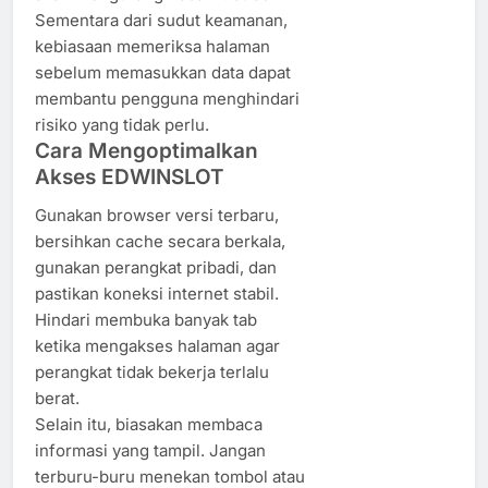
Sementara dari sudut keamanan,
kebiasaan memeriksa halaman
sebelum memasukkan data dapat
membantu pengguna menghindari
risiko yang tidak perlu.
Cara Mengoptimalkan
Akses EDWINSLOT
Gunakan browser versi terbaru,
bersihkan cache secara berkala,
gunakan perangkat pribadi, dan
pastikan koneksi internet stabil.
Hindari membuka banyak tab
ketika mengakses halaman agar
perangkat tidak bekerja terlalu
berat.
Selain itu, biasakan membaca
informasi yang tampil. Jangan
terburu-buru menekan tombol atau