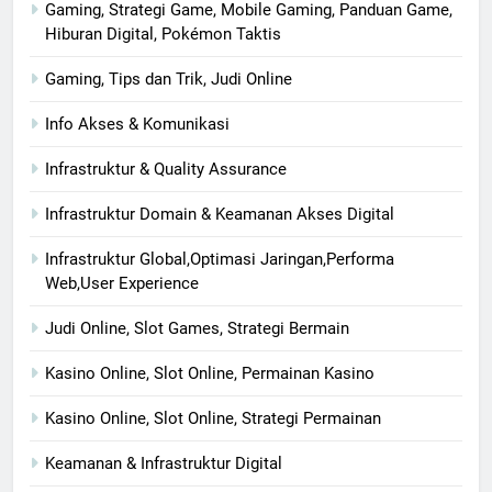
Gaming, Strategi Game, Mobile Gaming, Panduan Game,
Hiburan Digital, Pokémon Taktis
Gaming, Tips dan Trik, Judi Online
Info Akses & Komunikasi
Infrastruktur & Quality Assurance
Infrastruktur Domain & Keamanan Akses Digital
Infrastruktur Global,Optimasi Jaringan,Performa
Web,User Experience
Judi Online, Slot Games, Strategi Bermain
Kasino Online, Slot Online, Permainan Kasino
Kasino Online, Slot Online, Strategi Permainan
Keamanan & Infrastruktur Digital