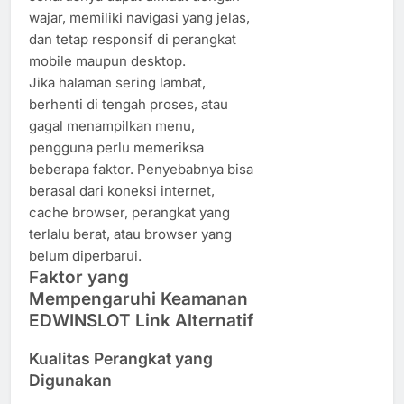
wajar, memiliki navigasi yang jelas,
dan tetap responsif di perangkat
mobile maupun desktop.
Jika halaman sering lambat,
berhenti di tengah proses, atau
gagal menampilkan menu,
pengguna perlu memeriksa
beberapa faktor. Penyebabnya bisa
berasal dari koneksi internet,
cache browser, perangkat yang
terlalu berat, atau browser yang
belum diperbarui.
Faktor yang
Mempengaruhi Keamanan
EDWINSLOT Link Alternatif
Kualitas Perangkat yang
Digunakan