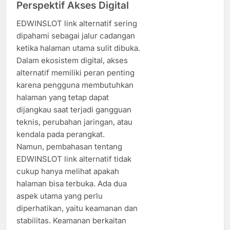
Perspektif Akses Digital
EDWINSLOT link alternatif sering
dipahami sebagai jalur cadangan
ketika halaman utama sulit dibuka.
Dalam ekosistem digital, akses
alternatif memiliki peran penting
karena pengguna membutuhkan
halaman yang tetap dapat
dijangkau saat terjadi gangguan
teknis, perubahan jaringan, atau
kendala pada perangkat.
Namun, pembahasan tentang
EDWINSLOT link alternatif tidak
cukup hanya melihat apakah
halaman bisa terbuka. Ada dua
aspek utama yang perlu
diperhatikan, yaitu keamanan dan
stabilitas. Keamanan berkaitan