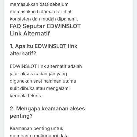
memasukkan data sebelum
memastikan halaman terlihat
konsisten dan mudah dipahami.
FAQ Seputar EDWINSLOT
Link Alternatif
1. Apa itu EDWINSLOT link
alternatif?
EDWINSLOT link alternatif adalah
jalur akses cadangan yang
digunakan saat halaman utama
sulit dibuka atau mengalami
kendala teknis.
2. Mengapa keamanan akses
penting?
Keamanan penting untuk
membantu melindungi data