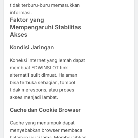
tidak terburu-buru memasukkan
informasi.
Faktor yang
Mempengaruhi Stabilitas
Akses
Kondisi Jaringan
Koneksi internet yang lemah dapat
membuat EDWINSLOT link
alternatif sulit dimuat. Halaman
bisa terbuka sebagian, tombol
tidak merespons, atau proses
akses menjadi lambat.
Cache dan Cookie Browser
Cache yang menumpuk dapat
menyebabkan browser membaca
halaman versi lama. Membersihkan