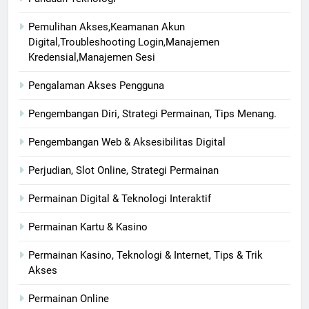
Pemulihan Akses,Keamanan Akun
Digital,Troubleshooting Login,Manajemen
Kredensial,Manajemen Sesi
Pengalaman Akses Pengguna
Pengembangan Diri, Strategi Permainan, Tips Menang.
Pengembangan Web & Aksesibilitas Digital
Perjudian, Slot Online, Strategi Permainan
Permainan Digital & Teknologi Interaktif
Permainan Kartu & Kasino
Permainan Kasino, Teknologi & Internet, Tips & Trik
Akses
Permainan Online