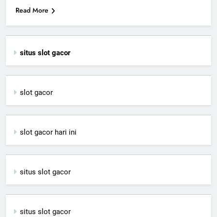
Read More
situs slot gacor
slot gacor
slot gacor hari ini
situs slot gacor
situs slot gacor