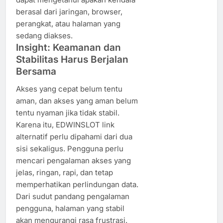
berasal dari jaringan, browser,
perangkat, atau halaman yang
sedang diakses.
Insight: Keamanan dan
Stabilitas Harus Berjalan
Bersama
Akses yang cepat belum tentu
aman, dan akses yang aman belum
tentu nyaman jika tidak stabil.
Karena itu, EDWINSLOT link
alternatif perlu dipahami dari dua
sisi sekaligus. Pengguna perlu
mencari pengalaman akses yang
jelas, ringan, rapi, dan tetap
memperhatikan perlindungan data.
Dari sudut pandang pengalaman
pengguna, halaman yang stabil
akan mengurangi rasa frustrasi.