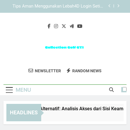
Skip
Tips Sebelum Daftar Edwinslot agar Tidak
to
Mengalami Hambatan Saat Registrasi
content
Daftar Lebah4D Mobile untuk Akses Cepat Kapan
Saja dengan Proses yang Mudah Dipahami
EDWINSLOT Link Alternatif: Analisis Akses dari
Sisi Keamanan dan Stabilitas
Tips Aman Menggunakan Lebah4D Login Setiap
Hari
Tips Sebelum Daftar Edwinslot agar Tidak
Mengalami Hambatan Saat Registrasi
Collection Golf
Temukan Koleksi Mobil Dan Merchandise
Daftar Lebah4D Mobile untuk Akses Cepat Kapan
NEWSLETTER
RANDOM NEWS
GTI
Saja dengan Proses yang Mudah Dipahami
Keren Dari Collection Golf GTI.
MENU
WINSLOT Link Alternatif: Analisis Akses dari Sisi Keamanan da
HEADLINES
Month Ago