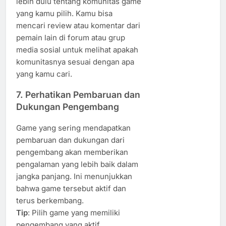
lebih dulu tentang komunitas game
yang kamu pilih. Kamu bisa
mencari review atau komentar dari
pemain lain di forum atau grup
media sosial untuk melihat apakah
komunitasnya sesuai dengan apa
yang kamu cari.
7.
Perhatikan Pembaruan dan
Dukungan Pengembang
Game yang sering mendapatkan
pembaruan dan dukungan dari
pengembang akan memberikan
pengalaman yang lebih baik dalam
jangka panjang. Ini menunjukkan
bahwa game tersebut aktif dan
terus berkembang.
Tip
: Pilih game yang memiliki
pengembang yang aktif