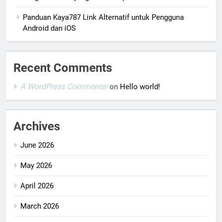
Panduan Kaya787 Link Alternatif untuk Pengguna
Android dan iOS
Recent Comments
A WordPress Commenter
on
Hello world!
Archives
June 2026
May 2026
April 2026
March 2026