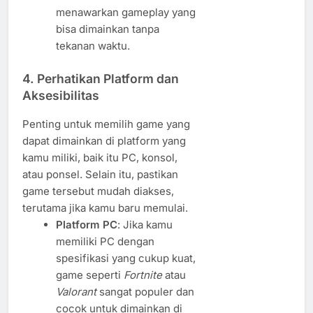
menawarkan gameplay yang
bisa dimainkan tanpa
tekanan waktu.
4.
Perhatikan Platform dan
Aksesibilitas
Penting untuk memilih game yang
dapat dimainkan di platform yang
kamu miliki, baik itu PC, konsol,
atau ponsel. Selain itu, pastikan
game tersebut mudah diakses,
terutama jika kamu baru memulai.
Platform PC
: Jika kamu
memiliki PC dengan
spesifikasi yang cukup kuat,
game seperti
Fortnite
atau
Valorant
sangat populer dan
cocok untuk dimainkan di