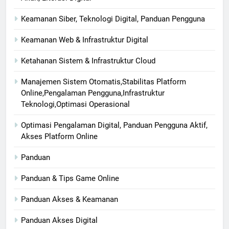
Keamanan Siber, Teknologi Digital, Panduan Pengguna
Keamanan Web & Infrastruktur Digital
Ketahanan Sistem & Infrastruktur Cloud
Manajemen Sistem Otomatis,Stabilitas Platform
Online,Pengalaman Pengguna,Infrastruktur
Teknologi,Optimasi Operasional
Optimasi Pengalaman Digital, Panduan Pengguna Aktif,
Akses Platform Online
Panduan
Panduan & Tips Game Online
Panduan Akses & Keamanan
Panduan Akses Digital