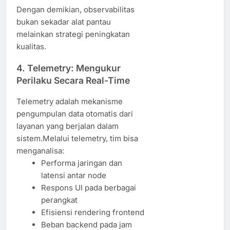
Dengan demikian, observabilitas
bukan sekadar alat pantau
melainkan strategi peningkatan
kualitas.
4. Telemetry: Mengukur
Perilaku Secara Real-Time
Telemetry adalah mekanisme
pengumpulan data otomatis dari
layanan yang berjalan dalam
sistem.Melalui telemetry, tim bisa
menganalisa:
Performa jaringan dan
latensi antar node
Respons UI pada berbagai
perangkat
Efisiensi rendering frontend
Beban backend pada jam