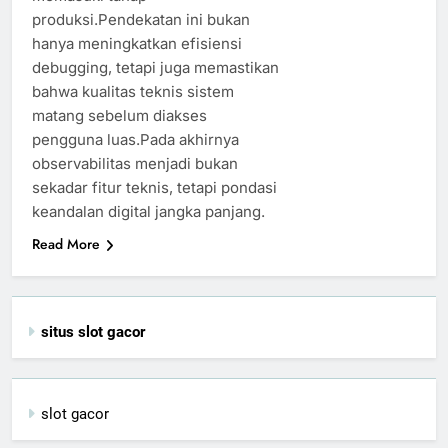
produksi.Pendekatan ini bukan
hanya meningkatkan efisiensi
debugging, tetapi juga memastikan
bahwa kualitas teknis sistem
matang sebelum diakses
pengguna luas.Pada akhirnya
observabilitas menjadi bukan
sekadar fitur teknis, tetapi pondasi
keandalan digital jangka panjang.
Read More
situs slot gacor
slot gacor