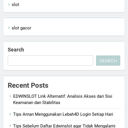
slot
slot gacor
Search
SEARCH
Recent Posts
EDWINSLOT Link Alternatif: Analisis Akses dari Sisi
Keamanan dan Stabilitas
Tips Aman Menggunakan Lebah4D Login Setiap Hari
Tips Sebelum Daftar Edwinslot agar Tidak Mengalami