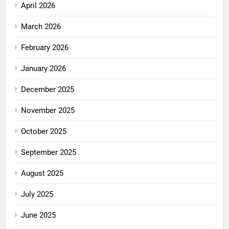
April 2026
March 2026
February 2026
January 2026
December 2025
November 2025
October 2025
September 2025
August 2025
July 2025
June 2025