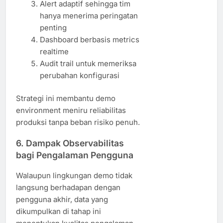
Alert adaptif sehingga tim
hanya menerima peringatan
penting
Dashboard berbasis metrics
realtime
Audit trail untuk memeriksa
perubahan konfigurasi
Strategi ini membantu demo
environment meniru reliabilitas
produksi tanpa beban risiko penuh.
6. Dampak Observabilitas
bagi Pengalaman Pengguna
Walaupun lingkungan demo tidak
langsung berhadapan dengan
pengguna akhir, data yang
dikumpulkan di tahap ini