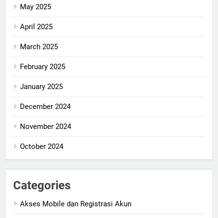
May 2025
April 2025
March 2025
February 2025
January 2025
December 2024
November 2024
October 2024
Categories
Akses Mobile dan Registrasi Akun