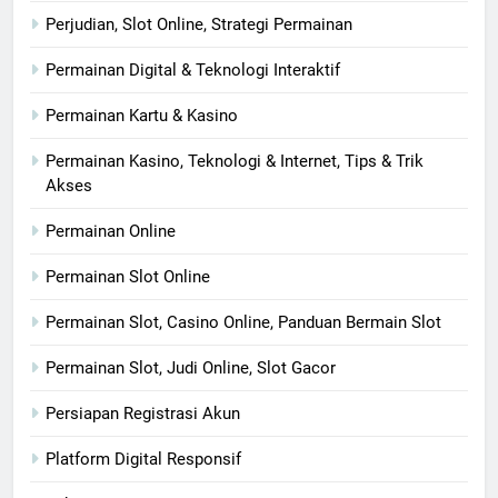
Perjudian, Slot Online, Strategi Permainan
Permainan Digital & Teknologi Interaktif
Permainan Kartu & Kasino
Permainan Kasino, Teknologi & Internet, Tips & Trik
Akses
Permainan Online
Permainan Slot Online
Permainan Slot, Casino Online, Panduan Bermain Slot
Permainan Slot, Judi Online, Slot Gacor
Persiapan Registrasi Akun
Platform Digital Responsif