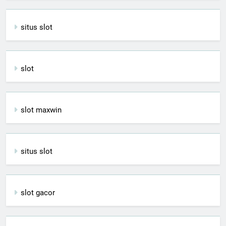
situs slot
slot
slot maxwin
situs slot
slot gacor