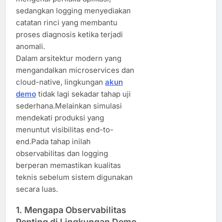
sedangkan logging menyediakan
catatan rinci yang membantu
proses diagnosis ketika terjadi
anomali.
Dalam arsitektur modern yang
mengandalkan microservices dan
cloud-native, lingkungan
akun
demo
tidak lagi sekadar tahap uji
sederhana.Melainkan simulasi
mendekati produksi yang
menuntut visibilitas end-to-
end.Pada tahap inilah
observabilitas dan logging
berperan memastikan kualitas
teknis sebelum sistem digunakan
secara luas.
1. Mengapa Observabilitas
Penting di Lingkungan Demo