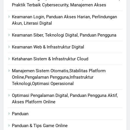
Praktik Terbaik Cybersecurity, Manajemen Akses
Keamanan Login, Panduan Akses Harian, Perlindungan
Akun, Literasi Digital
Keamanan Siber, Teknologi Digital, Panduan Pengguna
Keamanan Web & Infrastruktur Digital
Ketahanan Sistem & Infrastruktur Cloud
Manajemen Sistem Otomatis,Stabilitas Platform
Online,Pengalaman Pengguna,Infrastruktur
Teknologi,Optimasi Operasional
Optimasi Pengalaman Digital, Panduan Pengguna Aktif,
Akses Platform Online
Panduan
Panduan & Tips Game Online