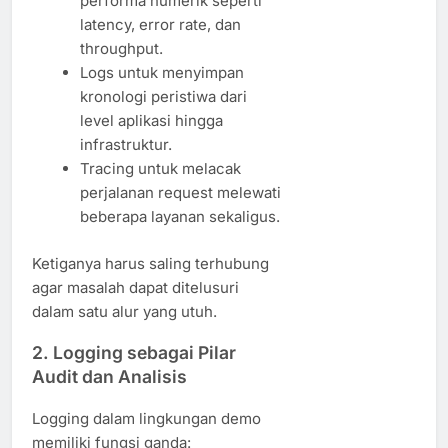
performa numerik seperti
latency, error rate, dan
throughput.
Logs untuk menyimpan
kronologi peristiwa dari
level aplikasi hingga
infrastruktur.
Tracing untuk melacak
perjalanan request melewati
beberapa layanan sekaligus.
Ketiganya harus saling terhubung
agar masalah dapat ditelusuri
dalam satu alur yang utuh.
2. Logging sebagai Pilar
Audit dan Analisis
Logging dalam lingkungan demo
memiliki fungsi ganda: