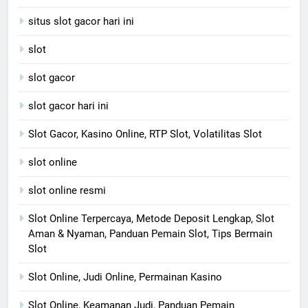
situs slot gacor hari ini
slot
slot gacor
slot gacor hari ini
Slot Gacor, Kasino Online, RTP Slot, Volatilitas Slot
slot online
slot online resmi
Slot Online Terpercaya, Metode Deposit Lengkap, Slot
Aman & Nyaman, Panduan Pemain Slot, Tips Bermain
Slot
Slot Online, Judi Online, Permainan Kasino
Slot Online, Keamanan Judi, Panduan Pemain