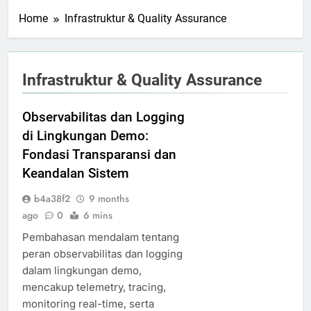
Home
Infrastruktur & Quality Assurance
Infrastruktur & Quality Assurance
Observabilitas dan Logging
di Lingkungan Demo:
Fondasi Transparansi dan
Keandalan Sistem
b4a38f2
9 months
ago
0
6 mins
Pembahasan mendalam tentang
peran observabilitas dan logging
dalam lingkungan demo,
mencakup telemetry, tracing,
monitoring real-time, serta