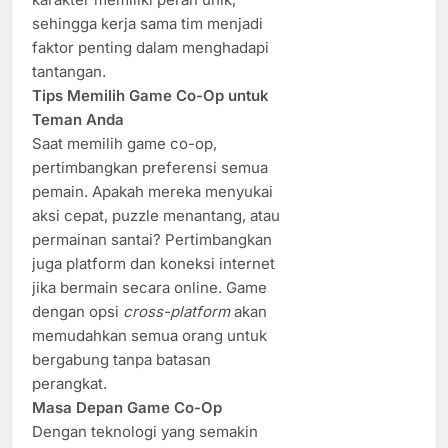
sehingga kerja sama tim menjadi
faktor penting dalam menghadapi
tantangan.
Tips Memilih Game Co-Op untuk
Teman Anda
Saat memilih game co-op,
pertimbangkan preferensi semua
pemain. Apakah mereka menyukai
aksi cepat, puzzle menantang, atau
permainan santai? Pertimbangkan
juga platform dan koneksi internet
jika bermain secara online. Game
dengan opsi
cross-platform
akan
memudahkan semua orang untuk
bergabung tanpa batasan
perangkat.
Masa Depan Game Co-Op
Dengan teknologi yang semakin