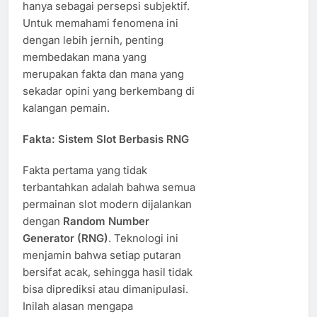
hanya sebagai persepsi subjektif.
Untuk memahami fenomena ini
dengan lebih jernih, penting
membedakan mana yang
merupakan fakta dan mana yang
sekadar opini yang berkembang di
kalangan pemain.
Fakta: Sistem Slot Berbasis RNG
Fakta pertama yang tidak
terbantahkan adalah bahwa semua
permainan slot modern dijalankan
dengan
Random Number
Generator (RNG)
. Teknologi ini
menjamin bahwa setiap putaran
bersifat acak, sehingga hasil tidak
bisa diprediksi atau dimanipulasi.
Inilah alasan mengapa