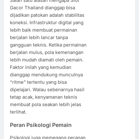
Salah satu alasan mengapa Slot
Gacor Thailand dianggap bisa
dijadikan patokan adalah stabilitas
koneksi. Infrastruktur digital yang
lebih baik membuat permainan
berjalan lebih lancar tanpa
gangguan teknis. Ketika permainan
berjalan mulus, pola kemenangan
lebih mudah diamati oleh pemain.
Faktor inilah yang kemudian
dianggap mendukung munculnya
“ritme” tertentu yang bisa
dipelajari. Walau sebenarnya hasil
tetap acak, kenyamanan teknis
membuat pola seakan lebih jelas
terlihat.
Peran Psikologi Pemain
Psikologi juga memegang peranan