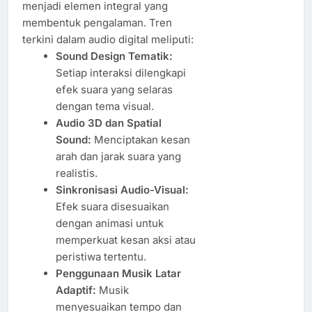
menjadi elemen integral yang
membentuk pengalaman. Tren
terkini dalam audio digital meliputi:
Sound Design Tematik:
Setiap interaksi dilengkapi
efek suara yang selaras
dengan tema visual.
Audio 3D dan Spatial
Sound:
Menciptakan kesan
arah dan jarak suara yang
realistis.
Sinkronisasi Audio-Visual:
Efek suara disesuaikan
dengan animasi untuk
memperkuat kesan aksi atau
peristiwa tertentu.
Penggunaan Musik Latar
Adaptif:
Musik
menyesuaikan tempo dan