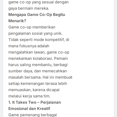
game co-op yang sesuai dengan
gaya bermain mereka.
Mengapa Game Co-Op Begitu
Menarik?
Game co-op memberikan
pengalaman sosial yang unik.
Tidak seperti mode kompetitif, di
mana fokusnya adalah
mengalahkan lawan, game co-op
menekankan kolaborasi. Pemain
harus saling membantu, berbagi
sumber daya, dan memecahkan
masalah bersama. Hal ini membuat
setiap kemenangan terasa lebih
memuaskan, karena dicapai
melalui kerja sama tim.
1. It Takes Two – Perjalanan
Emosional dan Kreatif
Game pemenang berbagai