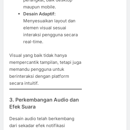
maupun mobile.
Desain Adaptif:
Menyesuaikan layout dan
elemen visual sesuai
interaksi pengguna secara
real-time.
Visual yang baik tidak hanya
mempercantik tampilan, tetapi juga
memandu pengguna untuk
berinteraksi dengan platform
secara intuitif.
3. Perkembangan Audio dan
Efek Suara
Desain audio telah berkembang
dari sekadar efek notifikasi