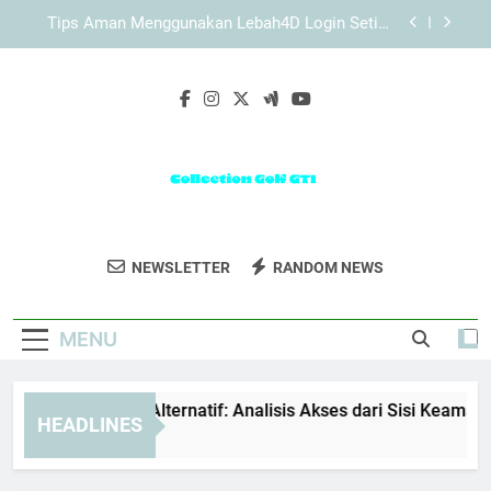
Skip
Tips Sebelum Daftar Edwinslot agar Tidak
to
Mengalami Hambatan Saat Registrasi
content
Daftar Lebah4D Mobile untuk Akses Cepat Kapan
Saja dengan Proses yang Mudah Dipahami
EDWINSLOT Link Alternatif: Analisis Akses dari
Sisi Keamanan dan Stabilitas
Tips Aman Menggunakan Lebah4D Login Setiap
Hari
Tips Sebelum Daftar Edwinslot agar Tidak
Mengalami Hambatan Saat Registrasi
Collection Golf
Temukan Koleksi Mobil Dan Merchandise
Daftar Lebah4D Mobile untuk Akses Cepat Kapan
NEWSLETTER
RANDOM NEWS
GTI
Saja dengan Proses yang Mudah Dipahami
Keren Dari Collection Golf GTI.
MENU
WINSLOT Link Alternatif: Analisis Akses dari Sisi Keamanan da
HEADLINES
onths Ago