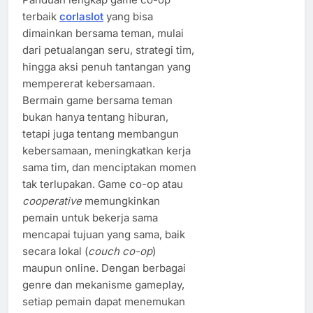
terbaik
corlaslot
yang bisa
dimainkan bersama teman, mulai
dari petualangan seru, strategi tim,
hingga aksi penuh tantangan yang
mempererat kebersamaan.
Bermain game bersama teman
bukan hanya tentang hiburan,
tetapi juga tentang membangun
kebersamaan, meningkatkan kerja
sama tim, dan menciptakan momen
tak terlupakan. Game co-op atau
cooperative
memungkinkan
pemain untuk bekerja sama
mencapai tujuan yang sama, baik
secara lokal (
couch co-op
)
maupun online. Dengan berbagai
genre dan mekanisme gameplay,
setiap pemain dapat menemukan