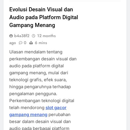
Evolusi Desain Visual dan
Audio pada Platform Digital
Gampang Menang
b4a38f2
12 months
ago
0
6 mins
Ulasan mendalam tentang
perkembangan desain visual dan
audio pada platform digital
gampang menang, mulai dari
teknologi grafis, efek suara,
hingga pengaruhnya terhadap
pengalaman pengguna.
Perkembangan teknologi digital
telah mendorong
slot gacor
gampang menang
perubahan
besar dalam desain visual dan
audio pada berbagai platform