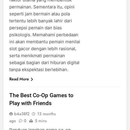
permainan. Sementara itu, opini
seperti jam bermain atau pola
tertentu lebih banyak lahir dari
persepsi pemain dan bias
psikologis. Memahami perbedaan
ini akan membantu pemain menilai
slot gacor dengan lebih rasional,
serta menikmati permainan
sebagai bagian dari hiburan digital
tanpa ekspektasi berlebihan.
Read More
The Best Co-Op Games to
Play with Friends
b4a38f2
12 months
ago
0
5 mins
Panduan lengkap game co-op