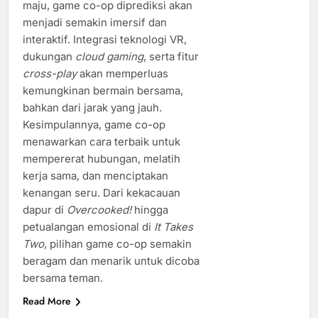
maju, game co-op diprediksi akan
menjadi semakin imersif dan
interaktif. Integrasi teknologi VR,
dukungan
cloud gaming
, serta fitur
cross-play
akan memperluas
kemungkinan bermain bersama,
bahkan dari jarak yang jauh.
Kesimpulannya, game co-op
menawarkan cara terbaik untuk
mempererat hubungan, melatih
kerja sama, dan menciptakan
kenangan seru. Dari kekacauan
dapur di
Overcooked!
hingga
petualangan emosional di
It Takes
Two
, pilihan game co-op semakin
beragam dan menarik untuk dicoba
bersama teman.
Read More