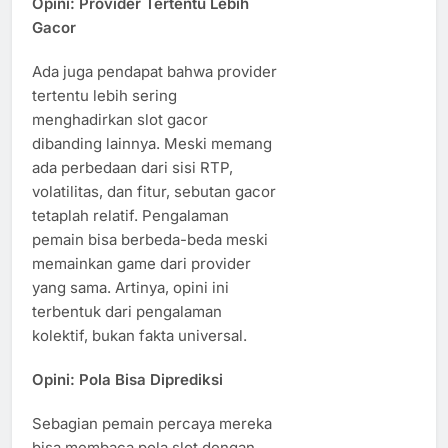
Opini: Provider Tertentu Lebih
Gacor
Ada juga pendapat bahwa provider
tertentu lebih sering
menghadirkan slot gacor
dibanding lainnya. Meski memang
ada perbedaan dari sisi RTP,
volatilitas, dan fitur, sebutan gacor
tetaplah relatif. Pengalaman
pemain bisa berbeda-beda meski
memainkan game dari provider
yang sama. Artinya, opini ini
terbentuk dari pengalaman
kolektif, bukan fakta universal.
Opini: Pola Bisa Diprediksi
Sebagian pemain percaya mereka
bisa membaca pola slot dengan