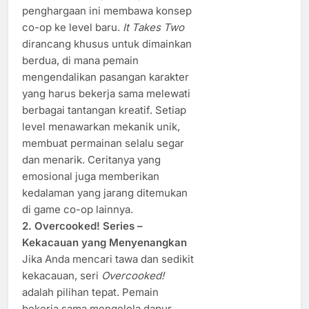
penghargaan ini membawa konsep
co-op ke level baru.
It Takes Two
dirancang khusus untuk dimainkan
berdua, di mana pemain
mengendalikan pasangan karakter
yang harus bekerja sama melewati
berbagai tantangan kreatif. Setiap
level menawarkan mekanik unik,
membuat permainan selalu segar
dan menarik. Ceritanya yang
emosional juga memberikan
kedalaman yang jarang ditemukan
di game co-op lainnya.
2. Overcooked! Series –
Kekacauan yang Menyenangkan
Jika Anda mencari tawa dan sedikit
kekacauan, seri
Overcooked!
adalah pilihan tepat. Pemain
bekerja sama mengelola dapur