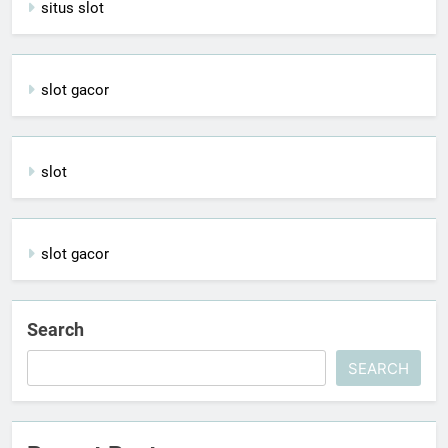
situs slot
slot gacor
slot
slot gacor
Search
SEARCH