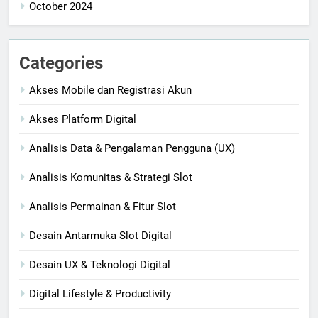
October 2024
Categories
Akses Mobile dan Registrasi Akun
Akses Platform Digital
Analisis Data & Pengalaman Pengguna (UX)
Analisis Komunitas & Strategi Slot
Analisis Permainan & Fitur Slot
Desain Antarmuka Slot Digital
Desain UX & Teknologi Digital
Digital Lifestyle & Productivity