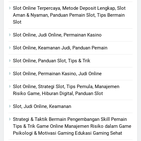
Slot Online Terpercaya, Metode Deposit Lengkap, Slot
Aman & Nyaman, Panduan Pemain Slot, Tips Bermain
Slot
Slot Online, Judi Online, Permainan Kasino
Slot Online, Keamanan Judi, Panduan Pemain
Slot Online, Panduan Slot, Tips & Trik
Slot Online, Permainan Kasino, Judi Online
Slot Online, Strategi Slot, Tips Pemula, Manajemen
Risiko Game, Hiburan Digital, Panduan Slot
Slot, Judi Online, Keamanan
Strategi & Taktik Bermain Pengembangan Skill Pemain
Tips & Trik Game Online Manajemen Risiko dalam Game
Psikologi & Motivasi Gaming Edukasi Gaming Sehat