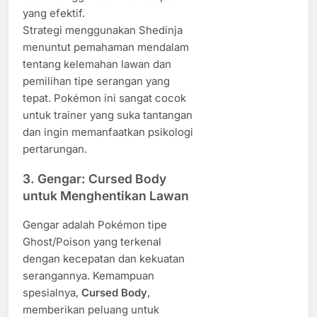
yang efektif.
Strategi menggunakan Shedinja
menuntut pemahaman mendalam
tentang kelemahan lawan dan
pemilihan tipe serangan yang
tepat. Pokémon ini sangat cocok
untuk trainer yang suka tantangan
dan ingin memanfaatkan psikologi
pertarungan.
3. Gengar: Cursed Body
untuk Menghentikan Lawan
Gengar adalah Pokémon tipe
Ghost/Poison yang terkenal
dengan kecepatan dan kekuatan
serangannya. Kemampuan
spesialnya,
Cursed Body
,
memberikan peluang untuk