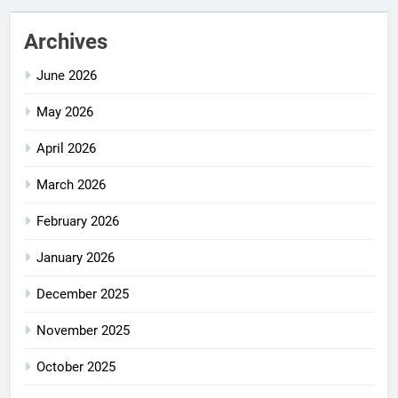
Archives
June 2026
May 2026
April 2026
March 2026
February 2026
January 2026
December 2025
November 2025
October 2025