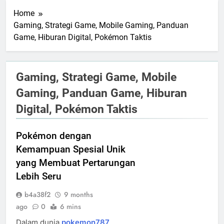
Home
Gaming, Strategi Game, Mobile Gaming, Panduan
Game, Hiburan Digital, Pokémon Taktis
Gaming, Strategi Game, Mobile
Gaming, Panduan Game, Hiburan
Digital, Pokémon Taktis
Pokémon dengan
Kemampuan Spesial Unik
yang Membuat Pertarungan
Lebih Seru
b4a38f2
9 months
ago
0
6 mins
Dalam dunia
pokemon787
,