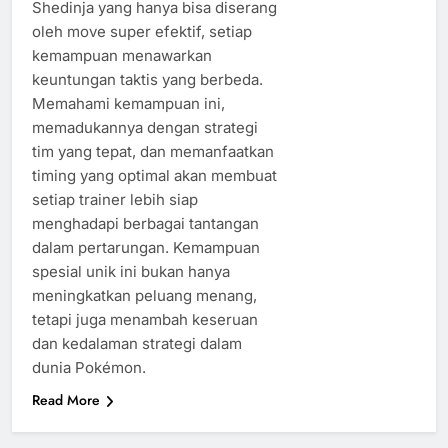
Shedinja yang hanya bisa diserang
oleh move super efektif, setiap
kemampuan menawarkan
keuntungan taktis yang berbeda.
Memahami kemampuan ini,
memadukannya dengan strategi
tim yang tepat, dan memanfaatkan
timing yang optimal akan membuat
setiap trainer lebih siap
menghadapi berbagai tantangan
dalam pertarungan. Kemampuan
spesial unik ini bukan hanya
meningkatkan peluang menang,
tetapi juga menambah keseruan
dan kedalaman strategi dalam
dunia Pokémon.
Read More