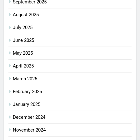
September 2025
August 2025
July 2025
June 2025
May 2025
April 2025
March 2025
February 2025
January 2025
December 2024
November 2024