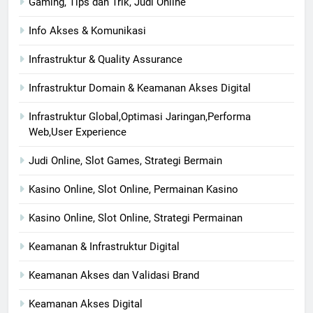
Gaming, Tips dan Trik, Judi Online
Info Akses & Komunikasi
Infrastruktur & Quality Assurance
Infrastruktur Domain & Keamanan Akses Digital
Infrastruktur Global,Optimasi Jaringan,Performa
Web,User Experience
Judi Online, Slot Games, Strategi Bermain
Kasino Online, Slot Online, Permainan Kasino
Kasino Online, Slot Online, Strategi Permainan
Keamanan & Infrastruktur Digital
Keamanan Akses dan Validasi Brand
Keamanan Akses Digital