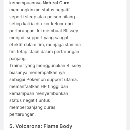
kemampuannya
Natural Cure
memungkinkan status negatif
seperti sleep atau poison hilang
setiap kali ia ditukar keluar dari
pertarungan. Ini membuat Blissey
menjadi support yang sangat
efektif dalam tim, menjaga stamina
tim tetap stabil dalam pertarungan
panjang.
Trainer yang menggunakan Blissey
biasanya menempatkannya
sebagai Pokémon support utama,
memanfaatkan HP tinggi dan
kemampuan menyembuhkan
status negatif untuk
memperpanjang durasi
pertarungan.
5. Volcarona: Flame Body