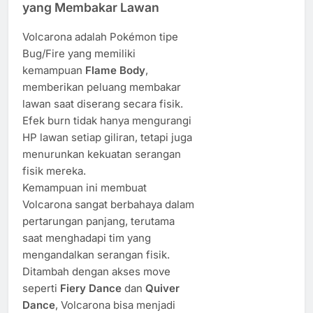
yang Membakar Lawan
Volcarona adalah Pokémon tipe
Bug/Fire yang memiliki
kemampuan
Flame Body
,
memberikan peluang membakar
lawan saat diserang secara fisik.
Efek burn tidak hanya mengurangi
HP lawan setiap giliran, tetapi juga
menurunkan kekuatan serangan
fisik mereka.
Kemampuan ini membuat
Volcarona sangat berbahaya dalam
pertarungan panjang, terutama
saat menghadapi tim yang
mengandalkan serangan fisik.
Ditambah dengan akses move
seperti
Fiery Dance
dan
Quiver
Dance
, Volcarona bisa menjadi