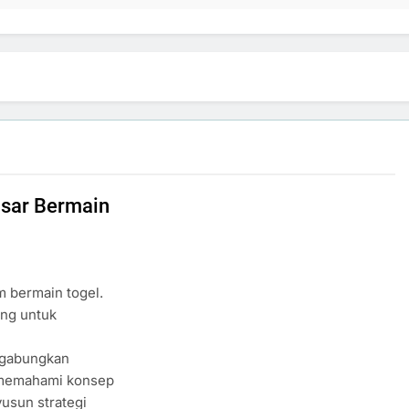
Dasar Bermain
am bermain togel.
ang untuk
ggabungkan
 memahami konsep
usun strategi