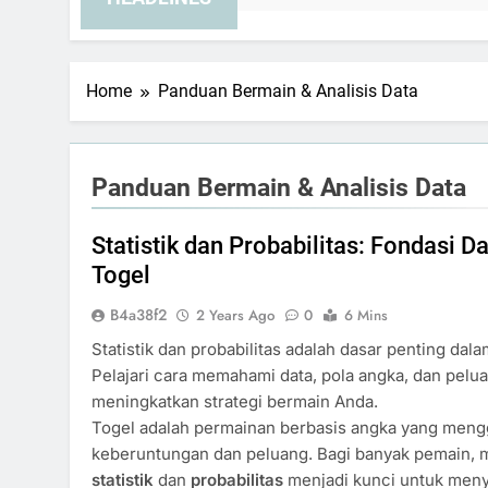
Home
Panduan Bermain & Analisis Data
Panduan Bermain & Analisis Data
Statistik dan Probabilitas: Fondasi 
Togel
B4a38f2
2 Years Ago
0
6 Mins
Statistik dan probabilitas adalah dasar penting dal
Pelajari cara memahami data, pola angka, dan pelu
meningkatkan strategi bermain Anda.
Togel adalah permainan berbasis angka yang men
keberuntungan dan peluang. Bagi banyak pemain,
statistik
dan
probabilitas
menjadi kunci untuk meny