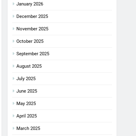
January 2026
December 2025
November 2025
October 2025
September 2025
August 2025
July 2025
June 2025
May 2025
April 2025
March 2025