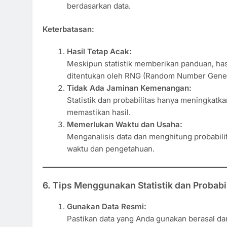
berdasarkan data.
Keterbatasan:
Hasil Tetap Acak:
Meskipun statistik memberikan panduan, hasi
ditentukan oleh RNG (Random Number Gener
Tidak Ada Jaminan Kemenangan:
Statistik dan probabilitas hanya meningkat
memastikan hasil.
Memerlukan Waktu dan Usaha:
Menganalisis data dan menghitung probabil
waktu dan pengetahuan.
6. Tips Menggunakan Statistik dan Probabi
Gunakan Data Resmi:
Pastikan data yang Anda gunakan berasal da