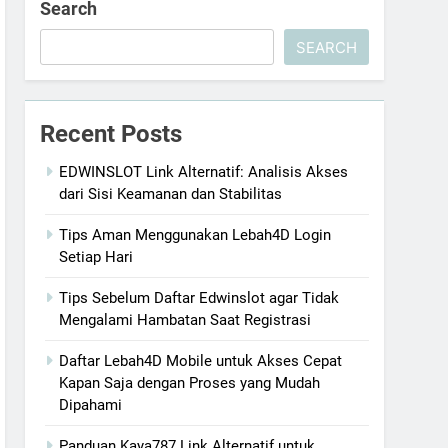
Search
SEARCH
Recent Posts
EDWINSLOT Link Alternatif: Analisis Akses
dari Sisi Keamanan dan Stabilitas
Tips Aman Menggunakan Lebah4D Login
Setiap Hari
Tips Sebelum Daftar Edwinslot agar Tidak
Mengalami Hambatan Saat Registrasi
Daftar Lebah4D Mobile untuk Akses Cepat
Kapan Saja dengan Proses yang Mudah
Dipahami
Panduan Kaya787 Link Alternatif untuk