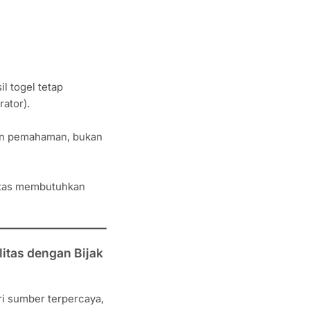
l togel tetap
ator).
kan pemahaman, bukan
itas membutuhkan
litas dengan Bijak
ri sumber terpercaya,