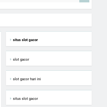
situs slot gacor
slot gacor
slot gacor hari ini
situs slot gacor