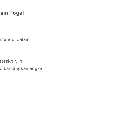
ain Togel
 muncul dalam
erakhir, ini
 dibandingkan angka