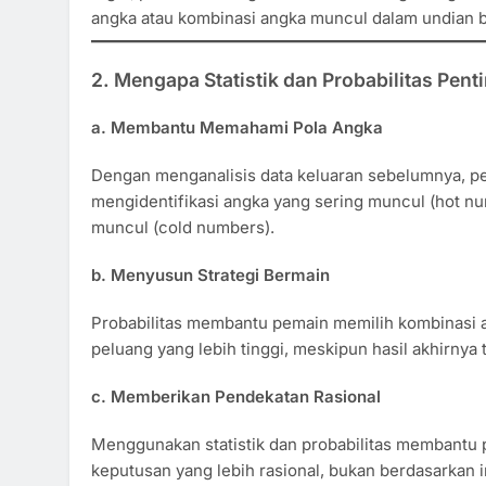
angka atau kombinasi angka muncul dalam undian b
2. Mengapa Statistik dan Probabilitas Pent
a. Membantu Memahami Pola Angka
Dengan menganalisis data keluaran sebelumnya, p
mengidentifikasi angka yang sering muncul (hot nu
muncul (cold numbers).
b. Menyusun Strategi Bermain
Probabilitas membantu pemain memilih kombinasi
peluang yang lebih tinggi, meskipun hasil akhirnya 
c. Memberikan Pendekatan Rasional
Menggunakan statistik dan probabilitas membant
keputusan yang lebih rasional, bukan berdasarkan i