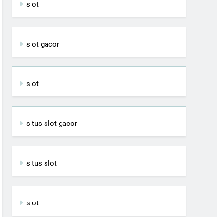
slot
slot gacor
slot
situs slot gacor
situs slot
slot