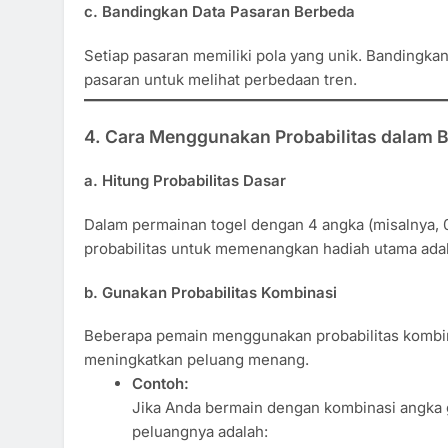
c. Bandingkan Data Pasaran Berbeda
Setiap pasaran memiliki pola yang unik. Bandingkan
pasaran untuk melihat perbedaan tren.
4. Cara Menggunakan Probabilitas dalam 
a. Hitung Probabilitas Dasar
Dalam permainan togel dengan 4 angka (misalnya, 
probabilitas untuk memenangkan hadiah utama adal
b. Gunakan Probabilitas Kombinasi
Beberapa pemain menggunakan probabilitas kombi
meningkatkan peluang menang.
Contoh:
Jika Anda bermain dengan kombinasi angka 
peluangnya adalah: