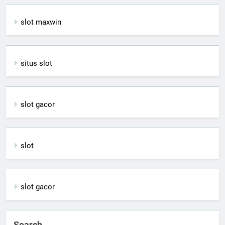
slot maxwin
situs slot
slot gacor
slot
slot gacor
Search