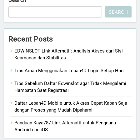
SEARCH
Recent Posts
EDWINSLOT Link Alternatif: Analisis Akses dari Sisi
Keamanan dan Stabilitas
Tips Aman Menggunakan Lebah4D Login Setiap Hari
Tips Sebelum Daftar Edwinslot agar Tidak Mengalami
Hambatan Saat Registrasi
Daftar Lebah4D Mobile untuk Akses Cepat Kapan Saja
dengan Proses yang Mudah Dipahami
Panduan Kaya787 Link Alternatif untuk Pengguna
Android dan iOS