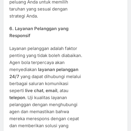
peluang Anda untuk memilih
taruhan yang sesuai dengan
strategi Anda.
6.
Layanan Pelanggan yang
Responsif
Layanan pelanggan adalah faktor
penting yang tidak boleh diabaikan.
Agen bola terpercaya akan
menyediakan
layanan pelanggan
24/7
yang dapat dihubungi melalui
berbagai saluran komunikasi
seperti
live chat
,
email
, atau
telepon
. Uji kualitas layanan
pelanggan dengan menghubungi
agen dan memastikan bahwa
mereka merespons dengan cepat
dan memberikan solusi yang