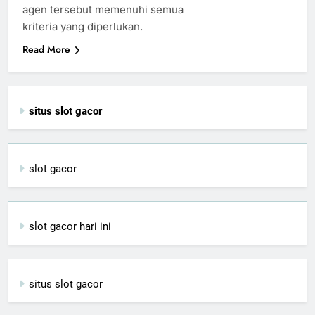
agen tersebut memenuhi semua
kriteria yang diperlukan.
Read More
situs slot gacor
slot gacor
slot gacor hari ini
situs slot gacor