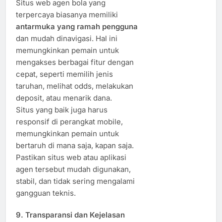
Situs web agen bola yang
terpercaya biasanya memiliki
antarmuka yang ramah pengguna
dan mudah dinavigasi. Hal ini
memungkinkan pemain untuk
mengakses berbagai fitur dengan
cepat, seperti memilih jenis
taruhan, melihat odds, melakukan
deposit, atau menarik dana.
Situs yang baik juga harus
responsif di perangkat mobile,
memungkinkan pemain untuk
bertaruh di mana saja, kapan saja.
Pastikan situs web atau aplikasi
agen tersebut mudah digunakan,
stabil, dan tidak sering mengalami
gangguan teknis.
9.
Transparansi dan Kejelasan