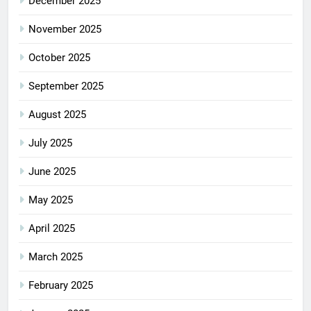
December 2025
November 2025
October 2025
September 2025
August 2025
July 2025
June 2025
May 2025
April 2025
March 2025
February 2025