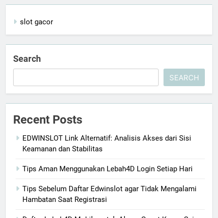
slot gacor
Search
SEARCH
Recent Posts
EDWINSLOT Link Alternatif: Analisis Akses dari Sisi
Keamanan dan Stabilitas
Tips Aman Menggunakan Lebah4D Login Setiap Hari
Tips Sebelum Daftar Edwinslot agar Tidak Mengalami
Hambatan Saat Registrasi