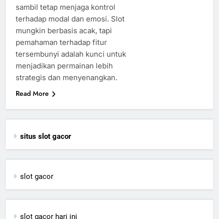
sambil tetap menjaga kontrol
terhadap modal dan emosi. Slot
mungkin berbasis acak, tapi
pemahaman terhadap fitur
tersembunyi adalah kunci untuk
menjadikan permainan lebih
strategis dan menyenangkan.
Read More
situs slot gacor
slot gacor
slot gacor hari ini