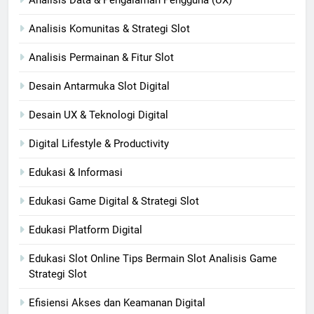
Analisis Data & Pengalaman Pengguna (UX)
Analisis Komunitas & Strategi Slot
Analisis Permainan & Fitur Slot
Desain Antarmuka Slot Digital
Desain UX & Teknologi Digital
Digital Lifestyle & Productivity
Edukasi & Informasi
Edukasi Game Digital & Strategi Slot
Edukasi Platform Digital
Edukasi Slot Online Tips Bermain Slot Analisis Game
Strategi Slot
Efisiensi Akses dan Keamanan Digital