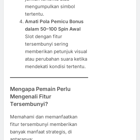
mengumpulkan simbol
tertentu.
Amati Pola Pemicu Bonus
dalam 50–100 Spin Awal
Slot dengan fitur
tersembunyi sering
memberikan petunjuk visual
atau perubahan suara ketika
mendekati kondisi tertentu.
Mengapa Pemain Perlu
Mengenali Fitur
Tersembunyi?
Memahami dan memanfaatkan
fitur tersembunyi memberikan
banyak manfaat strategis, di
antaranya: