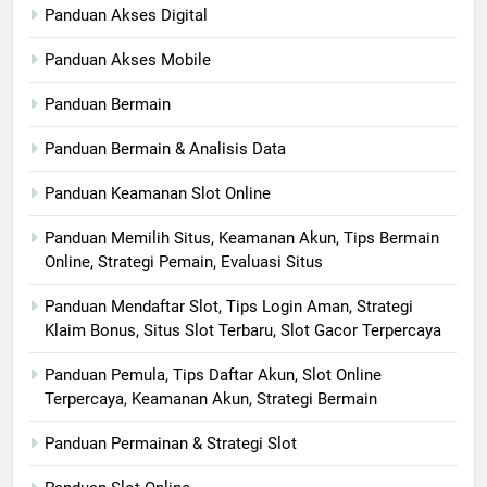
Panduan Akses Digital
Panduan Akses Mobile
Panduan Bermain
Panduan Bermain & Analisis Data
Panduan Keamanan Slot Online
Panduan Memilih Situs, Keamanan Akun, Tips Bermain
Online, Strategi Pemain, Evaluasi Situs
Panduan Mendaftar Slot, Tips Login Aman, Strategi
Klaim Bonus, Situs Slot Terbaru, Slot Gacor Terpercaya
Panduan Pemula, Tips Daftar Akun, Slot Online
Terpercaya, Keamanan Akun, Strategi Bermain
Panduan Permainan & Strategi Slot