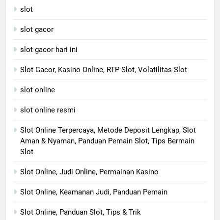
slot
slot gacor
slot gacor hari ini
Slot Gacor, Kasino Online, RTP Slot, Volatilitas Slot
slot online
slot online resmi
Slot Online Terpercaya, Metode Deposit Lengkap, Slot
Aman & Nyaman, Panduan Pemain Slot, Tips Bermain
Slot
Slot Online, Judi Online, Permainan Kasino
Slot Online, Keamanan Judi, Panduan Pemain
Slot Online, Panduan Slot, Tips & Trik