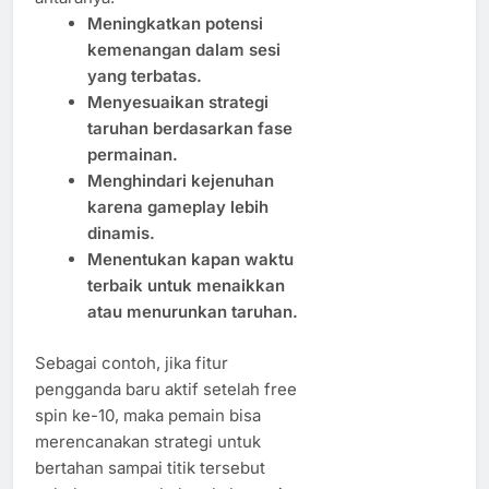
Meningkatkan potensi
kemenangan dalam sesi
yang terbatas.
Menyesuaikan strategi
taruhan berdasarkan fase
permainan.
Menghindari kejenuhan
karena gameplay lebih
dinamis.
Menentukan kapan waktu
terbaik untuk menaikkan
atau menurunkan taruhan.
Sebagai contoh, jika fitur
pengganda baru aktif setelah free
spin ke-10, maka pemain bisa
merencanakan strategi untuk
bertahan sampai titik tersebut