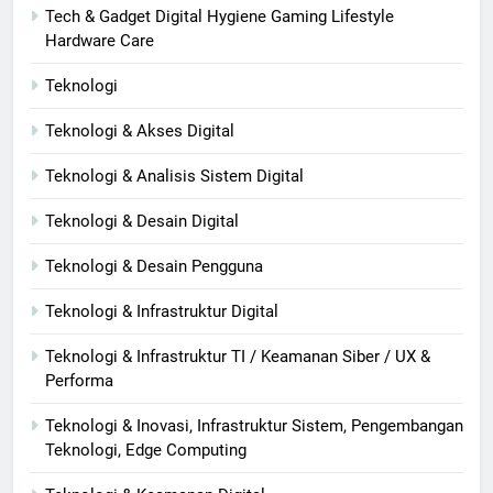
Tech & Gadget Digital Hygiene Gaming Lifestyle
Hardware Care
Teknologi
Teknologi & Akses Digital
Teknologi & Analisis Sistem Digital
Teknologi & Desain Digital
Teknologi & Desain Pengguna
Teknologi & Infrastruktur Digital
Teknologi & Infrastruktur TI / Keamanan Siber / UX &
Performa
Teknologi & Inovasi, Infrastruktur Sistem, Pengembangan
Teknologi, Edge Computing