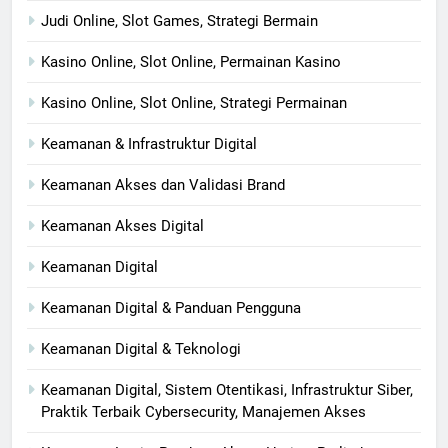
Judi Online, Slot Games, Strategi Bermain
Kasino Online, Slot Online, Permainan Kasino
Kasino Online, Slot Online, Strategi Permainan
Keamanan & Infrastruktur Digital
Keamanan Akses dan Validasi Brand
Keamanan Akses Digital
Keamanan Digital
Keamanan Digital & Panduan Pengguna
Keamanan Digital & Teknologi
Keamanan Digital, Sistem Otentikasi, Infrastruktur Siber,
Praktik Terbaik Cybersecurity, Manajemen Akses