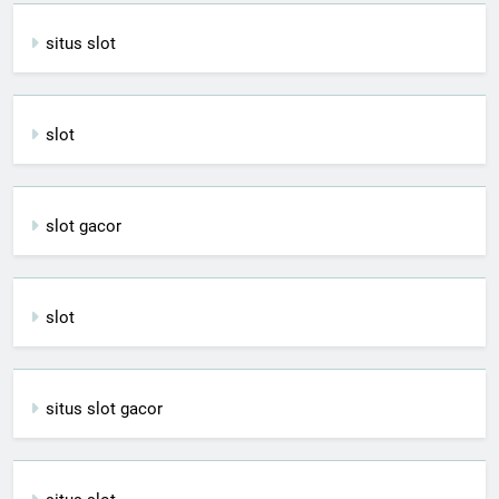
situs slot
slot
slot gacor
slot
situs slot gacor