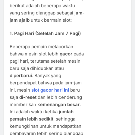
berikut adalah beberapa waktu
yang sering dianggap sebagai
jam-
jam ajaib
untuk bermain slot:
1.
Pagi Hari (Setelah Jam 7 Pagi)
Beberapa pemain melaporkan
bahwa mesin slot lebih
gacor
pada
pagi hari, terutama setelah mesin
baru saja dihidupkan atau
diperbarui
. Banyak yang
berpendapat bahwa pada jam-jam
ini, mesin
slot gacor hari ini
baru
saja
di-reset
dan lebih cenderung
memberikan
kemenangan besar
.
Ini adalah waktu ketika
jumlah
pemain lebih sedikit
, sehingga
kemungkinan untuk mendapatkan
pembayaran lebih sering dianggap