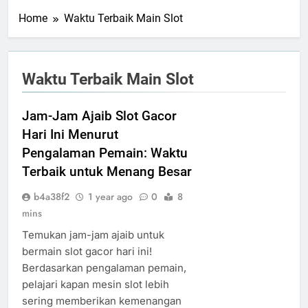
Home
Waktu Terbaik Main Slot
Waktu Terbaik Main Slot
Jam-Jam Ajaib Slot Gacor
Hari Ini Menurut
Pengalaman Pemain: Waktu
Terbaik untuk Menang Besar
b4a38f2
1 year ago
0
8
mins
Temukan jam-jam ajaib untuk
bermain slot gacor hari ini!
Berdasarkan pengalaman pemain,
pelajari kapan mesin slot lebih
sering memberikan kemenangan