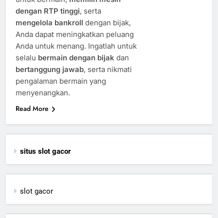
dengan RTP tinggi
, serta
mengelola bankroll
dengan bijak,
Anda dapat meningkatkan peluang
Anda untuk menang. Ingatlah untuk
selalu
bermain dengan bijak
dan
bertanggung jawab
, serta nikmati
pengalaman bermain yang
menyenangkan.
Read More
situs slot gacor
slot gacor