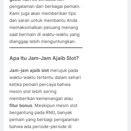
pengalaman dari berbagai pemain.
Kami juga akan memberikan tips
dan saran untuk membantu Anda
memaksimalkan peluang menang
saat bermain di waktu-waktu yang
dianggap lebih menguntungkan.
Apa Itu Jam-Jam Ajaib Slot?
Jam-jam ajaib slot
merujuk pada
waktu-waktu tertentu dalam sehari
ketika pemain percaya bahwa
mesin slot lebih sering
memberikan kemenangan atau
fitur bonus
. Meskipun mesin slot
bergantung pada RNG, banyak
pemain yang berbagi pengalaman
bahwa ada periode-periode di