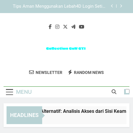
Skip
Tips Sebelum Daftar Edwinslot agar Tidak
to
Mengalami Hambatan Saat Registrasi
content
Daftar Lebah4D Mobile untuk Akses Cepat Kapan
Saja dengan Proses yang Mudah Dipahami
EDWINSLOT Link Alternatif: Analisis Akses dari
Sisi Keamanan dan Stabilitas
Tips Aman Menggunakan Lebah4D Login Setiap
Hari
Tips Sebelum Daftar Edwinslot agar Tidak
Mengalami Hambatan Saat Registrasi
Collection Golf
Temukan Koleksi Mobil Dan Merchandise
Daftar Lebah4D Mobile untuk Akses Cepat Kapan
NEWSLETTER
RANDOM NEWS
GTI
Saja dengan Proses yang Mudah Dipahami
Keren Dari Collection Golf GTI.
MENU
DWINSLOT Link Alternatif: Analisis Akses dari Sisi Keamanan d
HEADLINES
 Month Ago