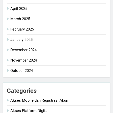
April 2025
March 2025
February 2025
January 2025
December 2024
November 2024
October 2024
Categories
Akses Mobile dan Registrasi Akun
Akses Platform Digital