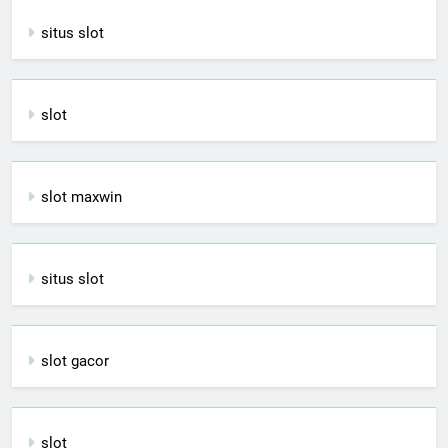
situs slot
slot
slot maxwin
situs slot
slot gacor
slot