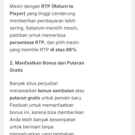
Mesin dengan
RTP (Return to
Player)
yang tinggi cenderung
memberikan pembayaran lebih
sering. Sebelum memilih mesin,
pastikan untuk memeriksa
persentase RTP
, dan pilih mesin
yang memiliki RTP
di atas 96%
.
2.
Manfaatkan Bonus dan Putaran
Gratis
Banyak situs perjudian
menawarkan
bonus sambutan
atau
putaran gratis
untuk pemain baru.
Pastikan untuk memanfaatkan
bonus ini, karena bisa memberikan
Anda lebih banyak kesempatan
untuk bermain tanpa
mengeluarkan uang tambahan.