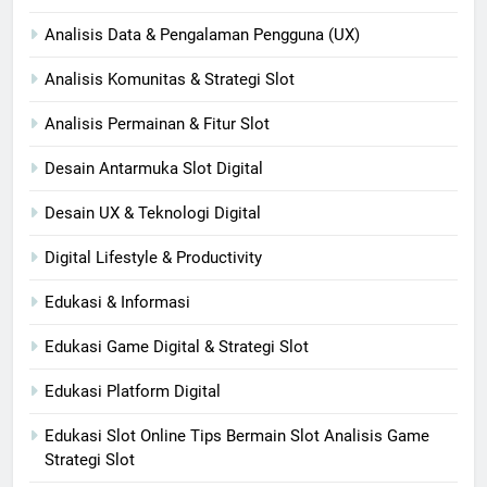
Analisis Data & Pengalaman Pengguna (UX)
Analisis Komunitas & Strategi Slot
Analisis Permainan & Fitur Slot
Desain Antarmuka Slot Digital
Desain UX & Teknologi Digital
Digital Lifestyle & Productivity
Edukasi & Informasi
Edukasi Game Digital & Strategi Slot
Edukasi Platform Digital
Edukasi Slot Online Tips Bermain Slot Analisis Game
Strategi Slot