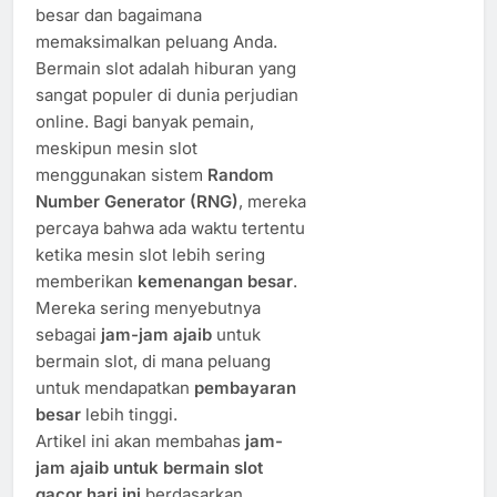
besar dan bagaimana
memaksimalkan peluang Anda.
Bermain slot adalah hiburan yang
sangat populer di dunia perjudian
online. Bagi banyak pemain,
meskipun mesin slot
menggunakan sistem
Random
Number Generator (RNG)
, mereka
percaya bahwa ada waktu tertentu
ketika mesin slot lebih sering
memberikan
kemenangan besar
.
Mereka sering menyebutnya
sebagai
jam-jam ajaib
untuk
bermain slot, di mana peluang
untuk mendapatkan
pembayaran
besar
lebih tinggi.
Artikel ini akan membahas
jam-
jam ajaib untuk bermain slot
gacor hari ini
berdasarkan