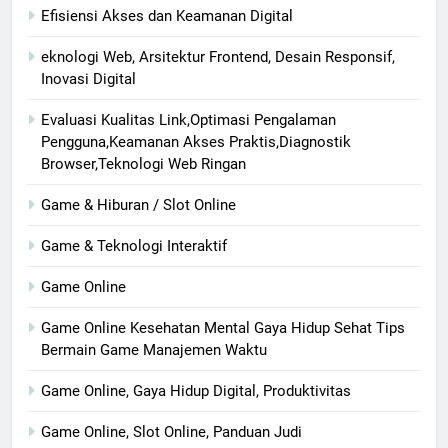
Efisiensi Akses dan Keamanan Digital
eknologi Web, Arsitektur Frontend, Desain Responsif,
Inovasi Digital
Evaluasi Kualitas Link,Optimasi Pengalaman
Pengguna,Keamanan Akses Praktis,Diagnostik
Browser,Teknologi Web Ringan
Game & Hiburan / Slot Online
Game & Teknologi Interaktif
Game Online
Game Online Kesehatan Mental Gaya Hidup Sehat Tips
Bermain Game Manajemen Waktu
Game Online, Gaya Hidup Digital, Produktivitas
Game Online, Slot Online, Panduan Judi