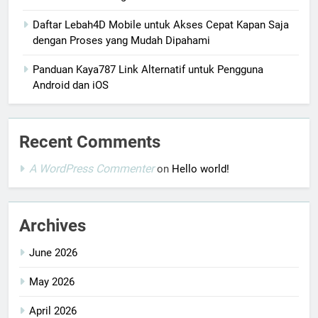
Daftar Lebah4D Mobile untuk Akses Cepat Kapan Saja
dengan Proses yang Mudah Dipahami
Panduan Kaya787 Link Alternatif untuk Pengguna
Android dan iOS
Recent Comments
A WordPress Commenter
on
Hello world!
Archives
June 2026
May 2026
April 2026