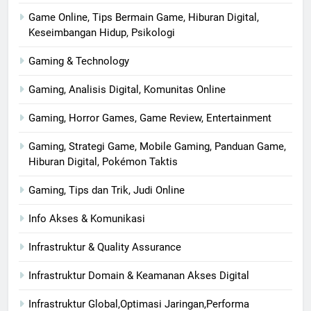
Game Online, Tips Bermain Game, Hiburan Digital,
Keseimbangan Hidup, Psikologi
Gaming & Technology
Gaming, Analisis Digital, Komunitas Online
Gaming, Horror Games, Game Review, Entertainment
Gaming, Strategi Game, Mobile Gaming, Panduan Game,
Hiburan Digital, Pokémon Taktis
Gaming, Tips dan Trik, Judi Online
Info Akses & Komunikasi
Infrastruktur & Quality Assurance
Infrastruktur Domain & Keamanan Akses Digital
Infrastruktur Global,Optimasi Jaringan,Performa