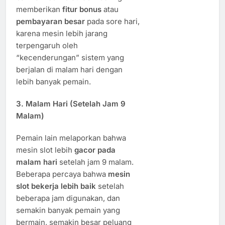
memberikan
fitur bonus
atau
pembayaran besar
pada sore hari,
karena mesin lebih jarang
terpengaruh oleh
“kecenderungan” sistem yang
berjalan di malam hari dengan
lebih banyak pemain.
3.
Malam Hari (Setelah Jam 9
Malam)
Pemain lain melaporkan bahwa
mesin slot lebih
gacor pada
malam hari
setelah jam 9 malam.
Beberapa percaya bahwa
mesin
slot bekerja lebih baik
setelah
beberapa jam digunakan, dan
semakin banyak pemain yang
bermain, semakin besar peluang