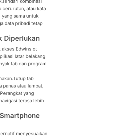
ak.Hindari kombinasi
a berurutan, atau kata
i yang sama untuk
 data pribadi tetap
k Diperlukan
t akses Edwinslot
likasi latar belakang
nyak tab dan program
nakan.Tutup tab
a panas atau lambat,
l.Perangkat yang
avigasi terasa lebih
i Smartphone
ternatif menyesuaikan