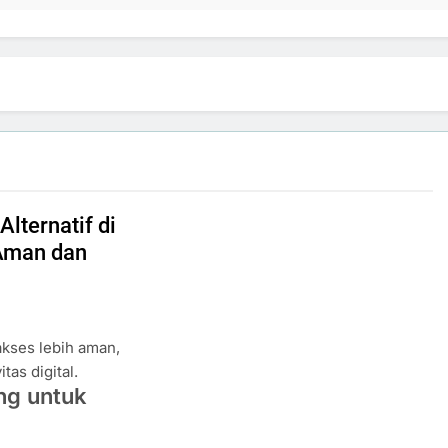
lternatif di
 Aman dan
 akses lebih aman,
tas digital.
ng untuk