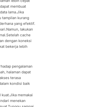
laman lebih cepat
 dapat membuat
 data lama.Jika
u tampilan kurang
erhana yang efektif.
hari.Namun, lakukan
rmal.Setelah cache
man dengan koneksi
at bekerja lebih
terhadap pengalaman
mah, halaman dapat
akses terasa
alam kondisi baik
al kuat.Jika memakai
Hindari menekan
imuat.Tunggu sampai