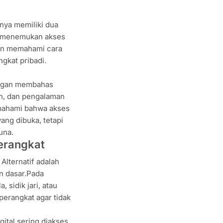
nya memiliki dua
in menemukan akses
gin memahami cara
gkat pribadi.
engan membahas
un, dan pengalaman
ahami bahwa akses
ang dibuka, tetapi
una.
erangkat
lternatif adalah
n dasar.Pada
 sidik jari, atau
perangkat agar tidak
ital sering diakses