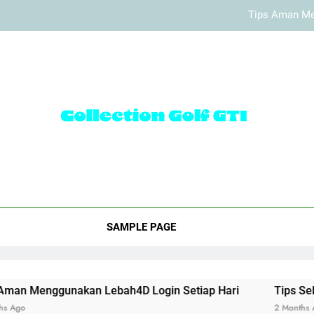
Tips Aman Me
Tips Sebelum Daftar Edwinslot agar Tida
Daftar Lebah4D Mobile untuk Akses Cepat Kapan Saj
EDWINSLOT Link Alternatif: Analisis A
Tips Aman Me
Tips Sebelum Daftar Edwinslot agar Tida
lection Golf GTI
leksi Mobil Dan Merchandise Keren Dari Collection Golf GTI.
Daftar Lebah4D Mobile untuk Akses Cepat Kapan Saj
SAMPLE PAGE
nakan Lebah4D Login Setiap Hari
Tips Sebelum Daftar
2 Months Ago