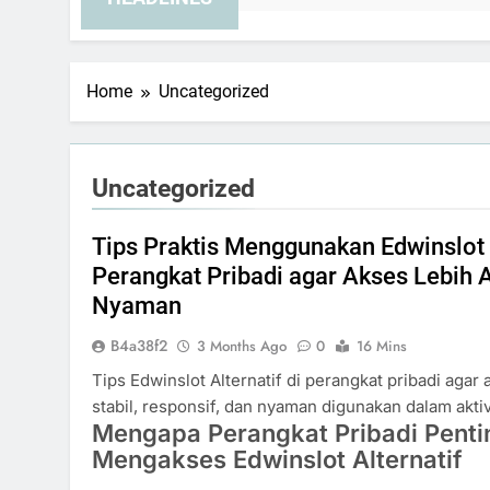
Home
Uncategorized
Uncategorized
Tips Praktis Menggunakan Edwinslot A
Perangkat Pribadi agar Akses Lebih
Nyaman
B4a38f2
3 Months Ago
0
16 Mins
Tips Edwinslot Alternatif di perangkat pribadi agar
stabil, responsif, dan nyaman digunakan dalam aktivi
Mengapa Perangkat Pribadi Penti
Mengakses Edwinslot Alternatif