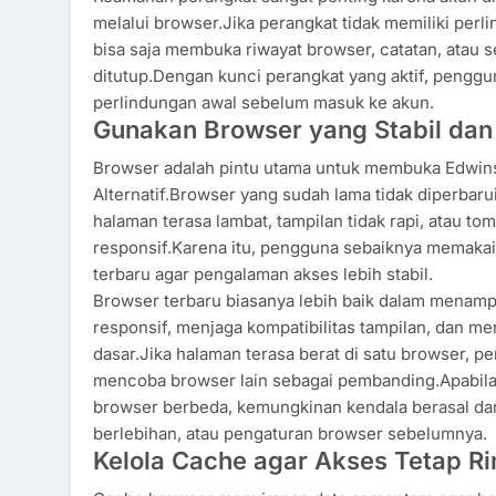
melalui browser.Jika perangkat tidak memiliki perli
bisa saja membuka riwayat browser, catatan, atau 
ditutup.Dengan kunci perangkat yang aktif, penggun
perlindungan awal sebelum masuk ke akun.
Gunakan Browser yang Stabil dan
Browser adalah pintu utama untuk membuka Edwins
Alternatif.Browser yang sudah lama tidak diperbar
halaman terasa lambat, tampilan tidak rapi, atau to
responsif.Karena itu, pengguna sebaiknya memakai
terbaru agar pengalaman akses lebih stabil.
Browser terbaru biasanya lebih baik dalam menamp
responsif, menjaga kompatibilitas tampilan, dan 
dasar.Jika halaman terasa berat di satu browser, p
mencoba browser lain sebagai pembanding.Apabila 
browser berbeda, kemungkinan kendala berasal dar
berlebihan, atau pengaturan browser sebelumnya.
Kelola Cache agar Akses Tetap R