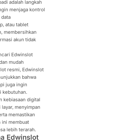
badi adalah langkah
gin menjaga kontrol
 data
, atau tablet
n, membersihkan
rmasi akun tidak
ncari Edwinslot
s dan mudah
lot resmi, Edwinslot
enunjukkan bahwa
i juga ingin
i kebutuhan.
kebiasaan digital
i layar, menyimpan
erta memastikan
n ini membuat
a lebih terarah.
a Edwinslot