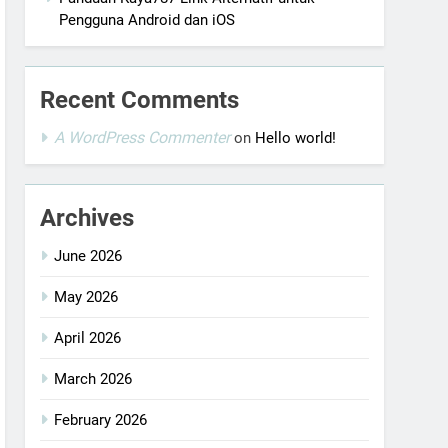
Pengguna Android dan iOS
Recent Comments
A WordPress Commenter
on
Hello world!
Archives
June 2026
May 2026
April 2026
March 2026
February 2026