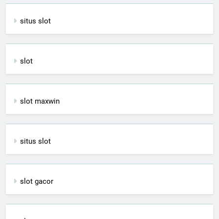
situs slot
slot
slot maxwin
situs slot
slot gacor