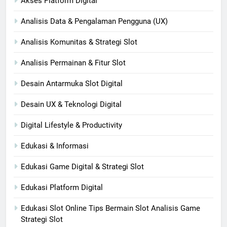
Akses Platform Digital
Analisis Data & Pengalaman Pengguna (UX)
Analisis Komunitas & Strategi Slot
Analisis Permainan & Fitur Slot
Desain Antarmuka Slot Digital
Desain UX & Teknologi Digital
Digital Lifestyle & Productivity
Edukasi & Informasi
Edukasi Game Digital & Strategi Slot
Edukasi Platform Digital
Edukasi Slot Online Tips Bermain Slot Analisis Game
Strategi Slot