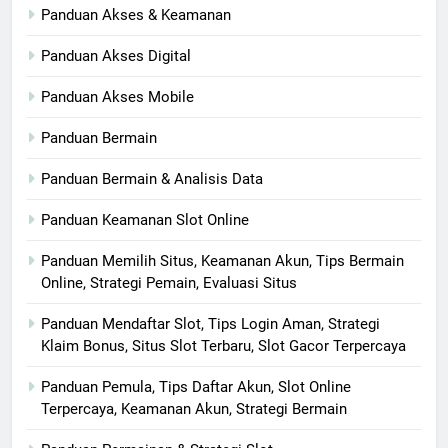
Panduan Akses & Keamanan
Panduan Akses Digital
Panduan Akses Mobile
Panduan Bermain
Panduan Bermain & Analisis Data
Panduan Keamanan Slot Online
Panduan Memilih Situs, Keamanan Akun, Tips Bermain
Online, Strategi Pemain, Evaluasi Situs
Panduan Mendaftar Slot, Tips Login Aman, Strategi
Klaim Bonus, Situs Slot Terbaru, Slot Gacor Terpercaya
Panduan Pemula, Tips Daftar Akun, Slot Online
Terpercaya, Keamanan Akun, Strategi Bermain