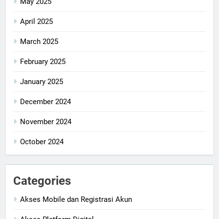
May 2025
April 2025
March 2025
February 2025
January 2025
December 2024
November 2024
October 2024
Categories
Akses Mobile dan Registrasi Akun