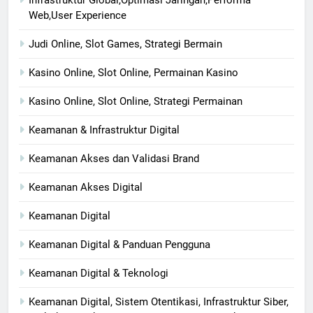
Infrastruktur Global,Optimasi Jaringan,Performa
Web,User Experience
Judi Online, Slot Games, Strategi Bermain
Kasino Online, Slot Online, Permainan Kasino
Kasino Online, Slot Online, Strategi Permainan
Keamanan & Infrastruktur Digital
Keamanan Akses dan Validasi Brand
Keamanan Akses Digital
Keamanan Digital
Keamanan Digital & Panduan Pengguna
Keamanan Digital & Teknologi
Keamanan Digital, Sistem Otentikasi, Infrastruktur Siber,