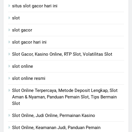
situs slot gacor hari ini
slot
slot gacor
slot gacor hari ini
Slot Gacor, Kasino Online, RTP Slot, Volatilitas Slot
slot online
slot online resmi
Slot Online Terpercaya, Metode Deposit Lengkap, Slot
Aman & Nyaman, Panduan Pemain Slot, Tips Bermain
Slot
Slot Online, Judi Online, Permainan Kasino
Slot Online, Keamanan Judi, Panduan Pemain