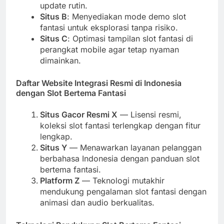
update rutin.
Situs B
: Menyediakan mode demo slot
fantasi untuk eksplorasi tanpa risiko.
Situs C
: Optimasi tampilan slot fantasi di
perangkat mobile agar tetap nyaman
dimainkan.
Daftar Website Integrasi Resmi di Indonesia
dengan Slot Bertema Fantasi
Situs Gacor Resmi X
— Lisensi resmi,
koleksi slot fantasi terlengkap dengan fitur
lengkap.
Situs Y
— Menawarkan layanan pelanggan
berbahasa Indonesia dengan panduan slot
bertema fantasi.
Platform Z
— Teknologi mutakhir
mendukung pengalaman slot fantasi dengan
animasi dan audio berkualitas.