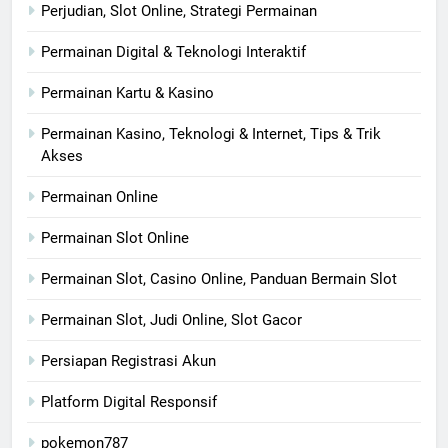
Perjudian, Slot Online, Strategi Permainan
Permainan Digital & Teknologi Interaktif
Permainan Kartu & Kasino
Permainan Kasino, Teknologi & Internet, Tips & Trik
Akses
Permainan Online
Permainan Slot Online
Permainan Slot, Casino Online, Panduan Bermain Slot
Permainan Slot, Judi Online, Slot Gacor
Persiapan Registrasi Akun
Platform Digital Responsif
pokemon787