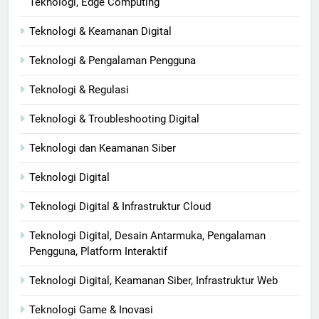
Teknologi, Edge Computing
Teknologi & Keamanan Digital
Teknologi & Pengalaman Pengguna
Teknologi & Regulasi
Teknologi & Troubleshooting Digital
Teknologi dan Keamanan Siber
Teknologi Digital
Teknologi Digital & Infrastruktur Cloud
Teknologi Digital, Desain Antarmuka, Pengalaman
Pengguna, Platform Interaktif
Teknologi Digital, Keamanan Siber, Infrastruktur Web
Teknologi Game & Inovasi