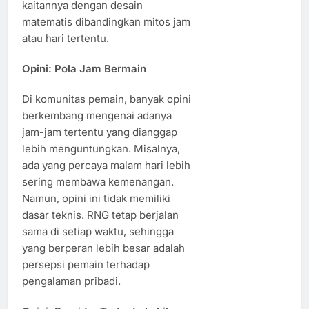
kaitannya dengan desain
matematis dibandingkan mitos jam
atau hari tertentu.
Opini: Pola Jam Bermain
Di komunitas pemain, banyak opini
berkembang mengenai adanya
jam-jam tertentu yang dianggap
lebih menguntungkan. Misalnya,
ada yang percaya malam hari lebih
sering membawa kemenangan.
Namun, opini ini tidak memiliki
dasar teknis. RNG tetap berjalan
sama di setiap waktu, sehingga
yang berperan lebih besar adalah
persepsi pemain terhadap
pengalaman pribadi.