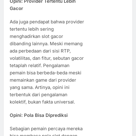
Opini: Provider Tertentu Lebih
Gacor
Ada juga pendapat bahwa provider
tertentu lebih sering
menghadirkan slot gacor
dibanding lainnya. Meski memang
ada perbedaan dari sisi RTP,
volatilitas, dan fitur, sebutan gacor
tetaplah relatif. Pengalaman
pemain bisa berbeda-beda meski
memainkan game dari provider
yang sama. Artinya, opini ini
terbentuk dari pengalaman
kolektif, bukan fakta universal.
Opini: Pola Bisa Diprediksi
Sebagian pemain percaya mereka
bisa membaca pola slot dengan