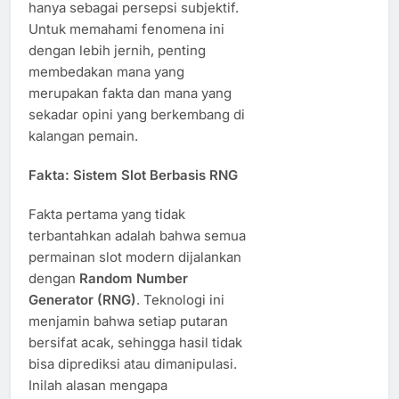
hanya sebagai persepsi subjektif.
Untuk memahami fenomena ini
dengan lebih jernih, penting
membedakan mana yang
merupakan fakta dan mana yang
sekadar opini yang berkembang di
kalangan pemain.
Fakta: Sistem Slot Berbasis RNG
Fakta pertama yang tidak
terbantahkan adalah bahwa semua
permainan slot modern dijalankan
dengan
Random Number
Generator (RNG)
. Teknologi ini
menjamin bahwa setiap putaran
bersifat acak, sehingga hasil tidak
bisa diprediksi atau dimanipulasi.
Inilah alasan mengapa