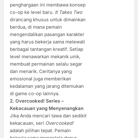
penghargaan ini membawa konsep
co-op ke level baru.
It Takes Two
dirancang khusus untuk dimainkan
berdua, di mana pemain
mengendalikan pasangan karakter
yang harus bekerja sama melewati
berbagai tantangan kreatif. Setiap
level menawarkan mekanik unik,
membuat permainan selalu segar
dan menarik. Ceritanya yang
emosional juga memberikan
kedalaman yang jarang ditemukan
di game co-op lainnya.
2. Overcooked! Series –
Kekacauan yang Menyenangkan
Jika Anda mencari tawa dan sedikit
kekacauan, seri
Overcooked!
adalah pilihan tepat. Pemain
bekerja sama mengelola dapur