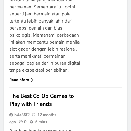
permainan. Sementara itu, opini
seperti jam bermain atau pola
tertentu lebih banyak lahir dari
persepsi pemain dan bias
psikologis. Memahami perbedaan
ini akan membantu pemain menilai
slot gacor dengan lebih rasional,
serta menikmati permainan
sebagai bagian dari hiburan digital
tanpa ekspektasi berlebihan.
Read More
The Best Co-Op Games to
Play with Friends
b4a38f2
12 months
ago
0
5 mins
Panduan lengkap game co-op