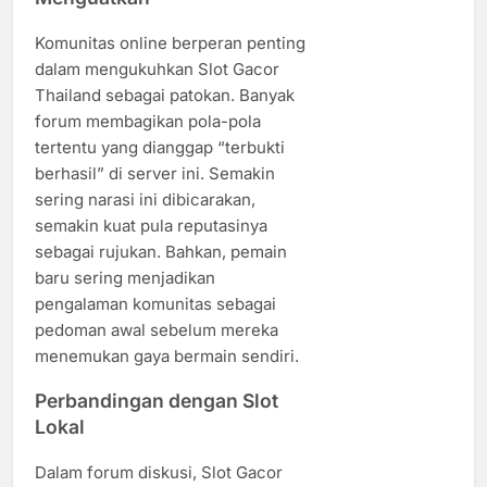
Komunitas online berperan penting
dalam mengukuhkan Slot Gacor
Thailand sebagai patokan. Banyak
forum membagikan pola-pola
tertentu yang dianggap “terbukti
berhasil” di server ini. Semakin
sering narasi ini dibicarakan,
semakin kuat pula reputasinya
sebagai rujukan. Bahkan, pemain
baru sering menjadikan
pengalaman komunitas sebagai
pedoman awal sebelum mereka
menemukan gaya bermain sendiri.
Perbandingan dengan Slot
Lokal
Dalam forum diskusi, Slot Gacor