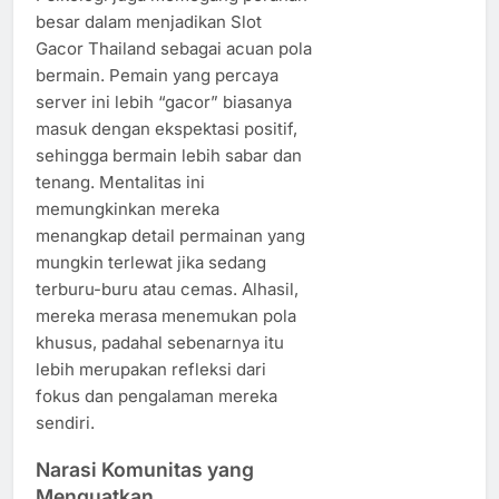
besar dalam menjadikan Slot
Gacor Thailand sebagai acuan pola
bermain. Pemain yang percaya
server ini lebih “gacor” biasanya
masuk dengan ekspektasi positif,
sehingga bermain lebih sabar dan
tenang. Mentalitas ini
memungkinkan mereka
menangkap detail permainan yang
mungkin terlewat jika sedang
terburu-buru atau cemas. Alhasil,
mereka merasa menemukan pola
khusus, padahal sebenarnya itu
lebih merupakan refleksi dari
fokus dan pengalaman mereka
sendiri.
Narasi Komunitas yang
Menguatkan