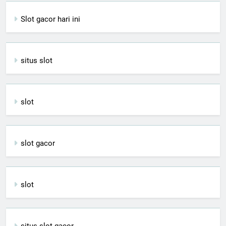
Slot gacor hari ini
situs slot
slot
slot gacor
slot