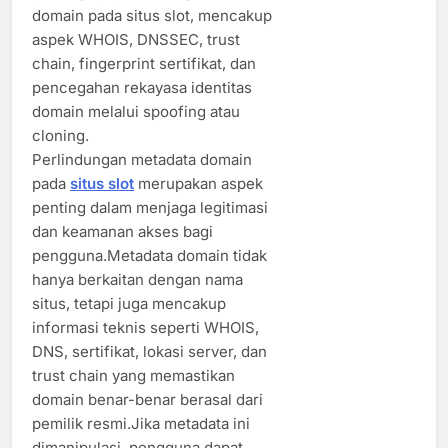
domain pada situs slot, mencakup
aspek WHOIS, DNSSEC, trust
chain, fingerprint sertifikat, dan
pencegahan rekayasa identitas
domain melalui spoofing atau
cloning.
Perlindungan metadata domain
pada
situs slot
merupakan aspek
penting dalam menjaga legitimasi
dan keamanan akses bagi
pengguna.Metadata domain tidak
hanya berkaitan dengan nama
situs, tetapi juga mencakup
informasi teknis seperti WHOIS,
DNS, sertifikat, lokasi server, dan
trust chain yang memastikan
domain benar-benar berasal dari
pemilik resmi.Jika metadata ini
dimanipulasi, pengguna dapat