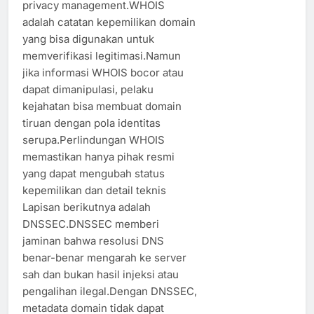
privacy management.WHOIS
adalah catatan kepemilikan domain
yang bisa digunakan untuk
memverifikasi legitimasi.Namun
jika informasi WHOIS bocor atau
dapat dimanipulasi, pelaku
kejahatan bisa membuat domain
tiruan dengan pola identitas
serupa.Perlindungan WHOIS
memastikan hanya pihak resmi
yang dapat mengubah status
kepemilikan dan detail teknis
Lapisan berikutnya adalah
DNSSEC.DNSSEC memberi
jaminan bahwa resolusi DNS
benar-benar mengarah ke server
sah dan bukan hasil injeksi atau
pengalihan ilegal.Dengan DNSSEC,
metadata domain tidak dapat