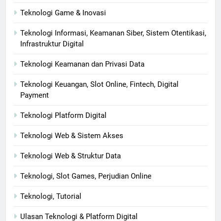
Teknologi Game & Inovasi
Teknologi Informasi, Keamanan Siber, Sistem Otentikasi,
Infrastruktur Digital
Teknologi Keamanan dan Privasi Data
Teknologi Keuangan, Slot Online, Fintech, Digital
Payment
Teknologi Platform Digital
Teknologi Web & Sistem Akses
Teknologi Web & Struktur Data
Teknologi, Slot Games, Perjudian Online
Teknologi, Tutorial
Ulasan Teknologi & Platform Digital