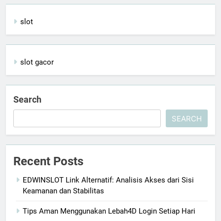
slot
slot gacor
Search
SEARCH
Recent Posts
EDWINSLOT Link Alternatif: Analisis Akses dari Sisi
Keamanan dan Stabilitas
Tips Aman Menggunakan Lebah4D Login Setiap Hari