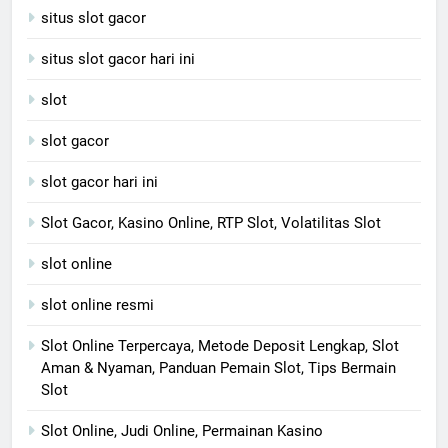
situs slot gacor
situs slot gacor hari ini
slot
slot gacor
slot gacor hari ini
Slot Gacor, Kasino Online, RTP Slot, Volatilitas Slot
slot online
slot online resmi
Slot Online Terpercaya, Metode Deposit Lengkap, Slot
Aman & Nyaman, Panduan Pemain Slot, Tips Bermain
Slot
Slot Online, Judi Online, Permainan Kasino