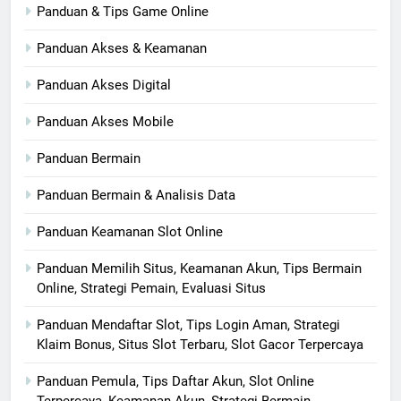
Panduan & Tips Game Online
Panduan Akses & Keamanan
Panduan Akses Digital
Panduan Akses Mobile
Panduan Bermain
Panduan Bermain & Analisis Data
Panduan Keamanan Slot Online
Panduan Memilih Situs, Keamanan Akun, Tips Bermain
Online, Strategi Pemain, Evaluasi Situs
Panduan Mendaftar Slot, Tips Login Aman, Strategi
Klaim Bonus, Situs Slot Terbaru, Slot Gacor Terpercaya
Panduan Pemula, Tips Daftar Akun, Slot Online