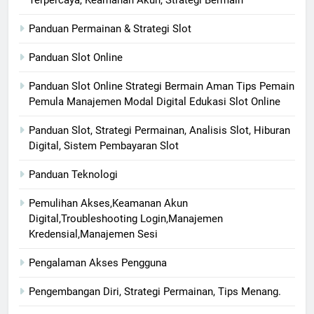
Terpercaya, Keamanan Akun, Strategi Bermain
Panduan Permainan & Strategi Slot
Panduan Slot Online
Panduan Slot Online Strategi Bermain Aman Tips Pemain
Pemula Manajemen Modal Digital Edukasi Slot Online
Panduan Slot, Strategi Permainan, Analisis Slot, Hiburan
Digital, Sistem Pembayaran Slot
Panduan Teknologi
Pemulihan Akses,Keamanan Akun
Digital,Troubleshooting Login,Manajemen
Kredensial,Manajemen Sesi
Pengalaman Akses Pengguna
Pengembangan Diri, Strategi Permainan, Tips Menang.