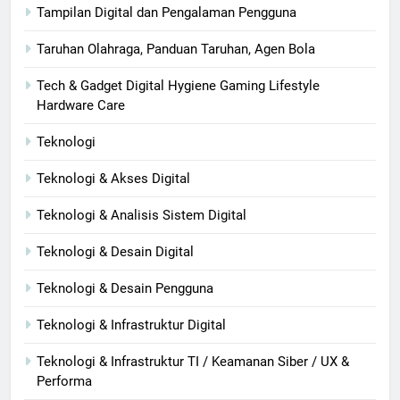
Tampilan Digital dan Pengalaman Pengguna
Taruhan Olahraga, Panduan Taruhan, Agen Bola
Tech & Gadget Digital Hygiene Gaming Lifestyle
Hardware Care
Teknologi
Teknologi & Akses Digital
Teknologi & Analisis Sistem Digital
Teknologi & Desain Digital
Teknologi & Desain Pengguna
Teknologi & Infrastruktur Digital
Teknologi & Infrastruktur TI / Keamanan Siber / UX &
Performa