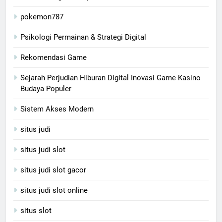
pokemon787
Psikologi Permainan & Strategi Digital
Rekomendasi Game
Sejarah Perjudian Hiburan Digital Inovasi Game Kasino
Budaya Populer
Sistem Akses Modern
situs judi
situs judi slot
situs judi slot gacor
situs judi slot online
situs slot