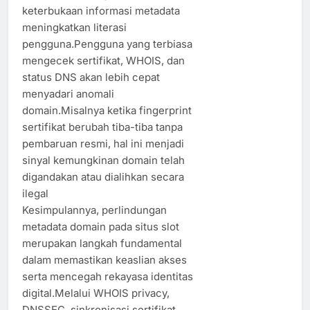
keterbukaan informasi metadata
meningkatkan literasi
pengguna.Pengguna yang terbiasa
mengecek sertifikat, WHOIS, dan
status DNS akan lebih cepat
menyadari anomali
domain.Misalnya ketika fingerprint
sertifikat berubah tiba-tiba tanpa
pembaruan resmi, hal ini menjadi
sinyal kemungkinan domain telah
digandakan atau dialihkan secara
ilegal
Kesimpulannya, perlindungan
metadata domain pada situs slot
merupakan langkah fundamental
dalam memastikan keaslian akses
serta mencegah rekayasa identitas
digital.Melalui WHOIS privacy,
DNSSEC, sinkronisasi sertifikat,