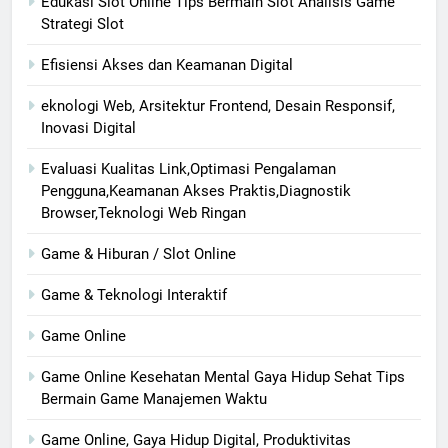
Edukasi Slot Online Tips Bermain Slot Analisis Game
Strategi Slot
Efisiensi Akses dan Keamanan Digital
eknologi Web, Arsitektur Frontend, Desain Responsif,
Inovasi Digital
Evaluasi Kualitas Link,Optimasi Pengalaman
Pengguna,Keamanan Akses Praktis,Diagnostik
Browser,Teknologi Web Ringan
Game & Hiburan / Slot Online
Game & Teknologi Interaktif
Game Online
Game Online Kesehatan Mental Gaya Hidup Sehat Tips
Bermain Game Manajemen Waktu
Game Online, Gaya Hidup Digital, Produktivitas