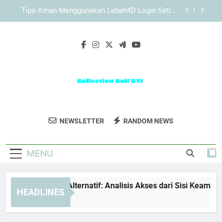
Skip
Tips Sebelum Daftar Edwinslot agar Tidak
to
Mengalami Hambatan Saat Registrasi
content
Daftar Lebah4D Mobile untuk Akses Cepat Kapan
Saja dengan Proses yang Mudah Dipahami
EDWINSLOT Link Alternatif: Analisis Akses dari
Sisi Keamanan dan Stabilitas
Tips Aman Menggunakan Lebah4D Login Setiap
Hari
Tips Sebelum Daftar Edwinslot agar Tidak
Mengalami Hambatan Saat Registrasi
Collection Golf
Temukan Koleksi Mobil Dan Merchandise
Daftar Lebah4D Mobile untuk Akses Cepat Kapan
NEWSLETTER
RANDOM NEWS
GTI
Saja dengan Proses yang Mudah Dipahami
Keren Dari Collection Golf GTI.
MENU
WINSLOT Link Alternatif: Analisis Akses dari Sisi Keamanan da
HEADLINES
onth Ago