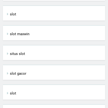
slot
slot maxwin
situs slot
slot gacor
slot