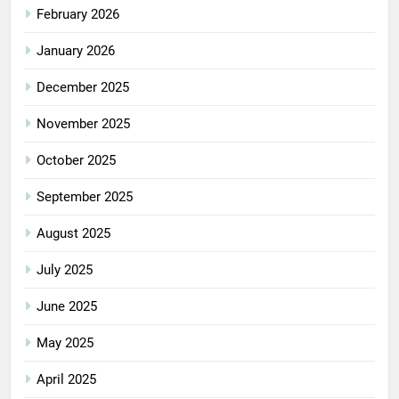
February 2026
January 2026
December 2025
November 2025
October 2025
September 2025
August 2025
July 2025
June 2025
May 2025
April 2025