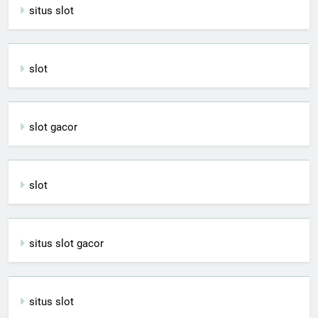
situs slot
slot
slot gacor
slot
situs slot gacor
situs slot