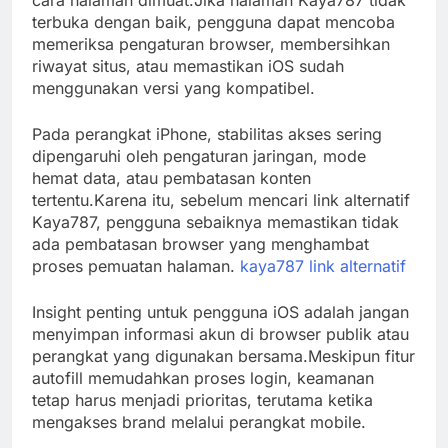
terbuka dengan baik, pengguna dapat mencoba
memeriksa pengaturan browser, membersihkan
riwayat situs, atau memastikan iOS sudah
menggunakan versi yang kompatibel.
Pada perangkat iPhone, stabilitas akses sering
dipengaruhi oleh pengaturan jaringan, mode
hemat data, atau pembatasan konten
tertentu.Karena itu, sebelum mencari link alternatif
Kaya787, pengguna sebaiknya memastikan tidak
ada pembatasan browser yang menghambat
proses pemuatan halaman.
kaya787 link alternatif
Insight penting untuk pengguna iOS adalah jangan
menyimpan informasi akun di browser publik atau
perangkat yang digunakan bersama.Meskipun fitur
autofill memudahkan proses login, keamanan
tetap harus menjadi prioritas, terutama ketika
mengakses brand melalui perangkat mobile.