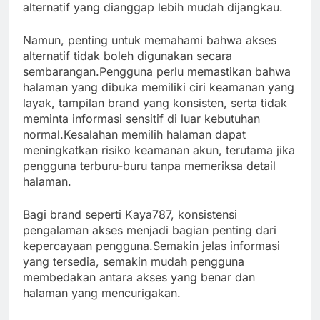
alternatif yang dianggap lebih mudah dijangkau.
Namun, penting untuk memahami bahwa akses
alternatif tidak boleh digunakan secara
sembarangan.Pengguna perlu memastikan bahwa
halaman yang dibuka memiliki ciri keamanan yang
layak, tampilan brand yang konsisten, serta tidak
meminta informasi sensitif di luar kebutuhan
normal.Kesalahan memilih halaman dapat
meningkatkan risiko keamanan akun, terutama jika
pengguna terburu-buru tanpa memeriksa detail
halaman.
Bagi brand seperti Kaya787, konsistensi
pengalaman akses menjadi bagian penting dari
kepercayaan pengguna.Semakin jelas informasi
yang tersedia, semakin mudah pengguna
membedakan antara akses yang benar dan
halaman yang mencurigakan.