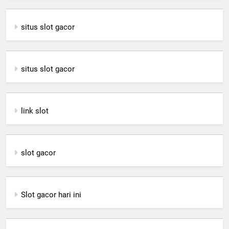
situs slot gacor
situs slot gacor
link slot
slot gacor
Slot gacor hari ini