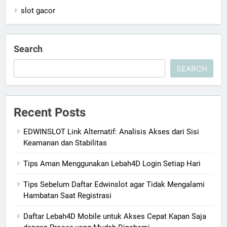
slot gacor
Search
SEARCH
Recent Posts
EDWINSLOT Link Alternatif: Analisis Akses dari Sisi
Keamanan dan Stabilitas
Tips Aman Menggunakan Lebah4D Login Setiap Hari
Tips Sebelum Daftar Edwinslot agar Tidak Mengalami
Hambatan Saat Registrasi
Daftar Lebah4D Mobile untuk Akses Cepat Kapan Saja