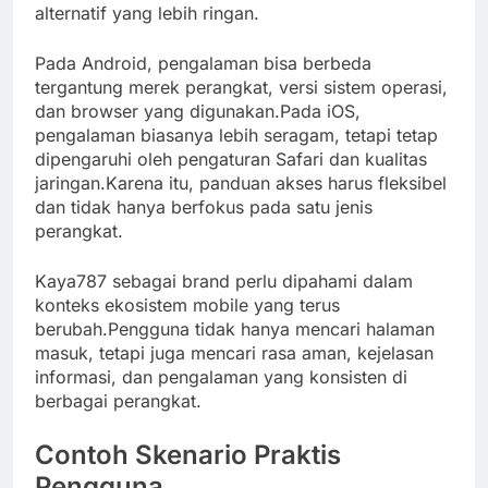
alternatif yang lebih ringan.
Pada Android, pengalaman bisa berbeda
tergantung merek perangkat, versi sistem operasi,
dan browser yang digunakan.Pada iOS,
pengalaman biasanya lebih seragam, tetapi tetap
dipengaruhi oleh pengaturan Safari dan kualitas
jaringan.Karena itu, panduan akses harus fleksibel
dan tidak hanya berfokus pada satu jenis
perangkat.
Kaya787 sebagai brand perlu dipahami dalam
konteks ekosistem mobile yang terus
berubah.Pengguna tidak hanya mencari halaman
masuk, tetapi juga mencari rasa aman, kejelasan
informasi, dan pengalaman yang konsisten di
berbagai perangkat.
Contoh Skenario Praktis
Pengguna