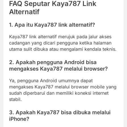
FAQ Seputar Kaya787 Link
Alternatif
1. Apa itu Kaya787 link alternatif?
Kaya787 link alternatif merujuk pada jalur akses
cadangan yang dicari pengguna ketika halaman
utama sulit dibuka atau mengalami kendala teknis.
2. Apakah pengguna Android bisa
mengakses Kaya787 melalui browser?
Ya, pengguna Android umumnya dapat
mengakses Kaya787 melalui browser mobile yang
sudah diperbarui dan memiliki koneksi internet
stabil.
3. Apakah Kaya787 bisa dibuka melalui
iPhone?