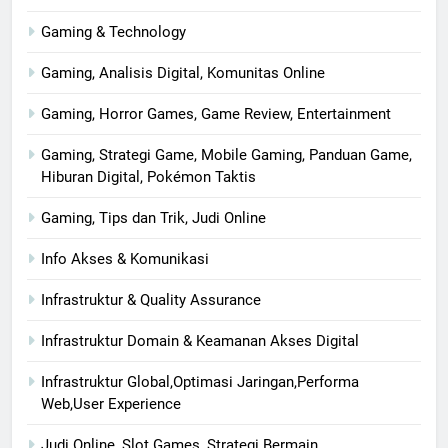
Gaming & Technology
Gaming, Analisis Digital, Komunitas Online
Gaming, Horror Games, Game Review, Entertainment
Gaming, Strategi Game, Mobile Gaming, Panduan Game,
Hiburan Digital, Pokémon Taktis
Gaming, Tips dan Trik, Judi Online
Info Akses & Komunikasi
Infrastruktur & Quality Assurance
Infrastruktur Domain & Keamanan Akses Digital
Infrastruktur Global,Optimasi Jaringan,Performa
Web,User Experience
Judi Online, Slot Games, Strategi Bermain