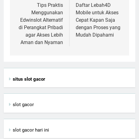
navigation
Tips Praktis
Daftar Lebah4D
Menggunakan
Mobile untuk Akses
Edwinslot Alternatif
Cepat Kapan Saja
di Perangkat Pribadi
dengan Proses yang
agar Akses Lebih
Mudah Dipahami
Aman dan Nyaman
situs slot gacor
slot gacor
slot gacor hari ini