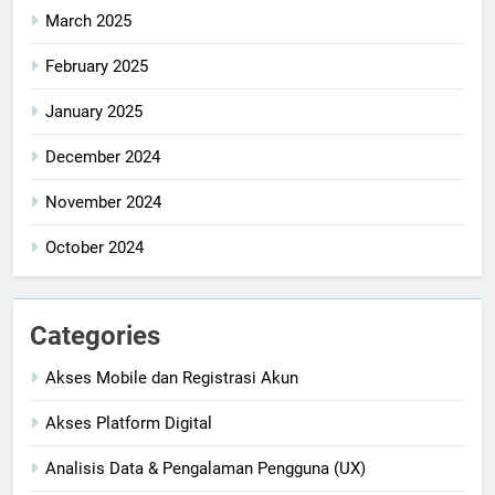
March 2025
February 2025
January 2025
December 2024
November 2024
October 2024
Categories
Akses Mobile dan Registrasi Akun
Akses Platform Digital
Analisis Data & Pengalaman Pengguna (UX)