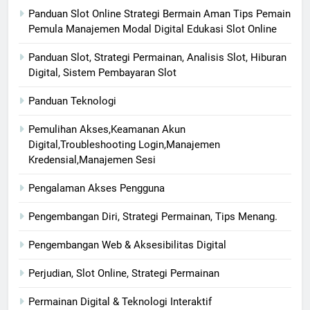
Panduan Slot Online Strategi Bermain Aman Tips Pemain
Pemula Manajemen Modal Digital Edukasi Slot Online
Panduan Slot, Strategi Permainan, Analisis Slot, Hiburan
Digital, Sistem Pembayaran Slot
Panduan Teknologi
Pemulihan Akses,Keamanan Akun
Digital,Troubleshooting Login,Manajemen
Kredensial,Manajemen Sesi
Pengalaman Akses Pengguna
Pengembangan Diri, Strategi Permainan, Tips Menang.
Pengembangan Web & Aksesibilitas Digital
Perjudian, Slot Online, Strategi Permainan
Permainan Digital & Teknologi Interaktif