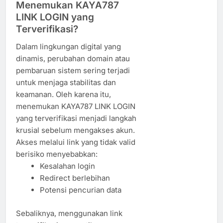
Menemukan KAYA787
LINK LOGIN yang
Terverifikasi?
Dalam lingkungan digital yang
dinamis, perubahan domain atau
pembaruan sistem sering terjadi
untuk menjaga stabilitas dan
keamanan. Oleh karena itu,
menemukan KAYA787 LINK LOGIN
yang terverifikasi menjadi langkah
krusial sebelum mengakses akun.
Akses melalui link yang tidak valid
berisiko menyebabkan:
Kesalahan login
Redirect berlebihan
Potensi pencurian data
Sebaliknya, menggunakan link