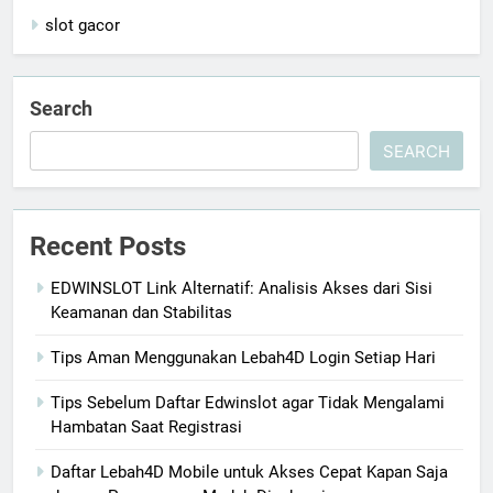
slot gacor
Search
SEARCH
Recent Posts
EDWINSLOT Link Alternatif: Analisis Akses dari Sisi
Keamanan dan Stabilitas
Tips Aman Menggunakan Lebah4D Login Setiap Hari
Tips Sebelum Daftar Edwinslot agar Tidak Mengalami
Hambatan Saat Registrasi
Daftar Lebah4D Mobile untuk Akses Cepat Kapan Saja