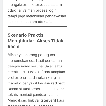
mengakses link tersebut, sistem
tidak hanya memproses login
tetapi juga melakukan pengawasan
keamanan secara otomatis.
Skenario Praktis:
Menghindari Akses Tidak
Resmi
Misalnya seorang pengguna
menemukan dua hasil pencarian
dengan nama serupa. Salah satu
memiliki HTTPS aktif dan tampilan
profesional, sedangkan yang lain
memiliki banyak iklan dan redirect.
Dalam situasi seperti ini, indikator
teknis menjadi panduan utama.
Mengakses link yang terverifikasi
mencegah risiko keamanan