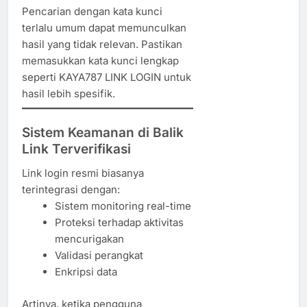
Pencarian dengan kata kunci
terlalu umum dapat memunculkan
hasil yang tidak relevan. Pastikan
memasukkan kata kunci lengkap
seperti KAYA787 LINK LOGIN untuk
hasil lebih spesifik.
Sistem Keamanan di Balik
Link Terverifikasi
Link login resmi biasanya
terintegrasi dengan:
Sistem monitoring real-time
Proteksi terhadap aktivitas
mencurigakan
Validasi perangkat
Enkripsi data
Artinya, ketika pengguna