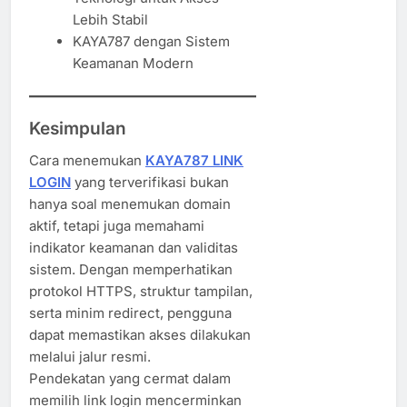
Lebih Stabil
KAYA787 dengan Sistem
Keamanan Modern
Kesimpulan
Cara menemukan
KAYA787 LINK
LOGIN
yang terverifikasi bukan
hanya soal menemukan domain
aktif, tetapi juga memahami
indikator keamanan dan validitas
sistem. Dengan memperhatikan
protokol HTTPS, struktur tampilan,
serta minim redirect, pengguna
dapat memastikan akses dilakukan
melalui jalur resmi.
Pendekatan yang cermat dalam
memilih link login mencerminkan