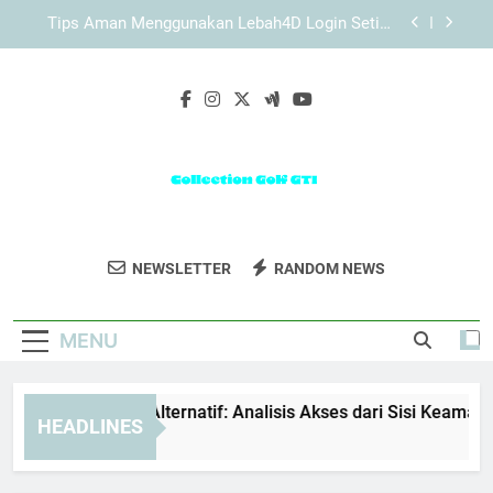
Skip
Tips Sebelum Daftar Edwinslot agar Tidak
to
Mengalami Hambatan Saat Registrasi
content
Daftar Lebah4D Mobile untuk Akses Cepat Kapan
Saja dengan Proses yang Mudah Dipahami
EDWINSLOT Link Alternatif: Analisis Akses dari
Sisi Keamanan dan Stabilitas
Tips Aman Menggunakan Lebah4D Login Setiap
Hari
Tips Sebelum Daftar Edwinslot agar Tidak
Mengalami Hambatan Saat Registrasi
Collection Golf
Temukan Koleksi Mobil Dan Merchandise
Daftar Lebah4D Mobile untuk Akses Cepat Kapan
NEWSLETTER
RANDOM NEWS
GTI
Saja dengan Proses yang Mudah Dipahami
Keren Dari Collection Golf GTI.
MENU
WINSLOT Link Alternatif: Analisis Akses dari Sisi Keamanan da
HEADLINES
Month Ago