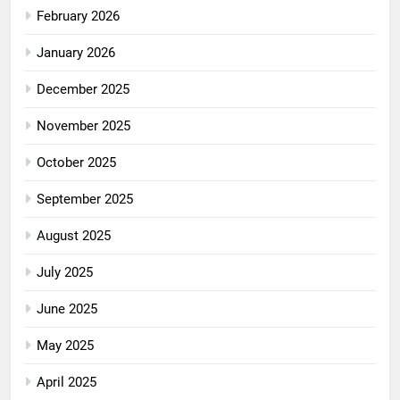
February 2026
January 2026
December 2025
November 2025
October 2025
September 2025
August 2025
July 2025
June 2025
May 2025
April 2025