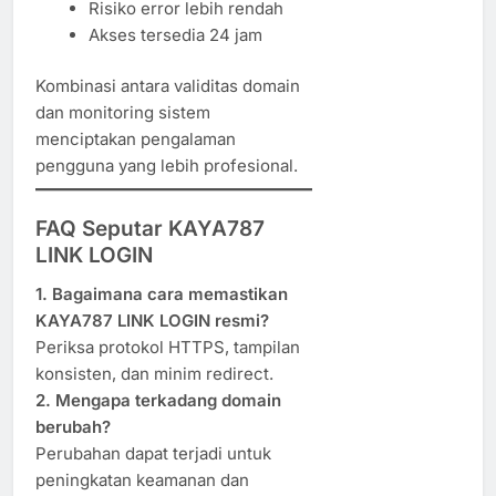
Risiko error lebih rendah
Akses tersedia 24 jam
Kombinasi antara validitas domain
dan monitoring sistem
menciptakan pengalaman
pengguna yang lebih profesional.
FAQ Seputar KAYA787
LINK LOGIN
1. Bagaimana cara memastikan
KAYA787 LINK LOGIN resmi?
Periksa protokol HTTPS, tampilan
konsisten, dan minim redirect.
2. Mengapa terkadang domain
berubah?
Perubahan dapat terjadi untuk
peningkatan keamanan dan