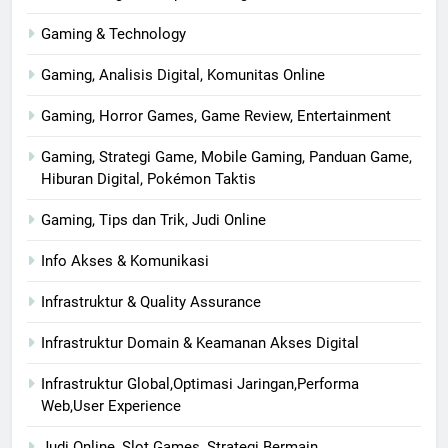
Gaming & Technology
Gaming, Analisis Digital, Komunitas Online
Gaming, Horror Games, Game Review, Entertainment
Gaming, Strategi Game, Mobile Gaming, Panduan Game,
Hiburan Digital, Pokémon Taktis
Gaming, Tips dan Trik, Judi Online
Info Akses & Komunikasi
Infrastruktur & Quality Assurance
Infrastruktur Domain & Keamanan Akses Digital
Infrastruktur Global,Optimasi Jaringan,Performa
Web,User Experience
Judi Online, Slot Games, Strategi Bermain