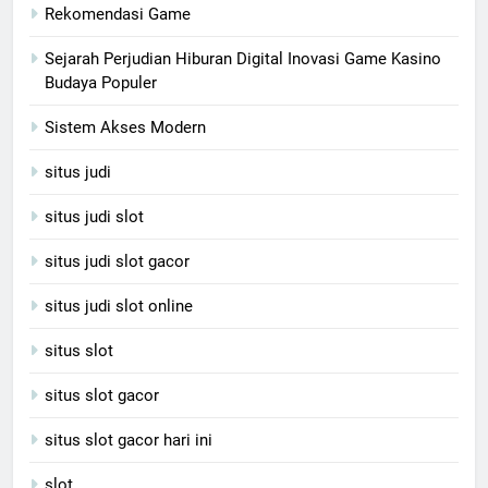
Rekomendasi Game
Sejarah Perjudian Hiburan Digital Inovasi Game Kasino
Budaya Populer
Sistem Akses Modern
situs judi
situs judi slot
situs judi slot gacor
situs judi slot online
situs slot
situs slot gacor
situs slot gacor hari ini
slot