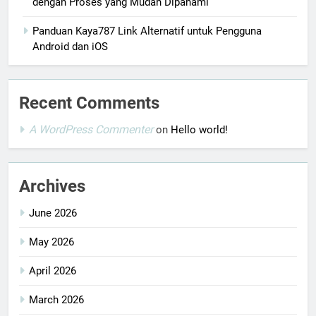
dengan Proses yang Mudah Dipahami
Panduan Kaya787 Link Alternatif untuk Pengguna
Android dan iOS
Recent Comments
A WordPress Commenter
on
Hello world!
Archives
June 2026
May 2026
April 2026
March 2026