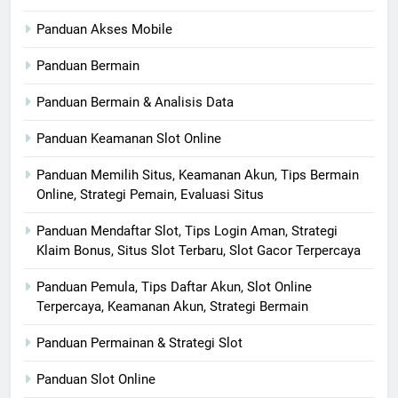
Panduan Akses Mobile
Panduan Bermain
Panduan Bermain & Analisis Data
Panduan Keamanan Slot Online
Panduan Memilih Situs, Keamanan Akun, Tips Bermain
Online, Strategi Pemain, Evaluasi Situs
Panduan Mendaftar Slot, Tips Login Aman, Strategi
Klaim Bonus, Situs Slot Terbaru, Slot Gacor Terpercaya
Panduan Pemula, Tips Daftar Akun, Slot Online
Terpercaya, Keamanan Akun, Strategi Bermain
Panduan Permainan & Strategi Slot
Panduan Slot Online