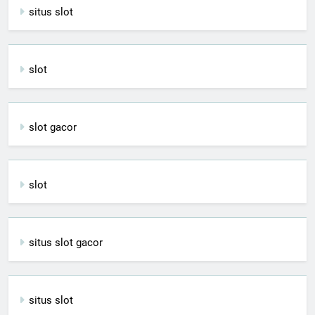
situs slot
slot
slot gacor
slot
situs slot gacor
situs slot