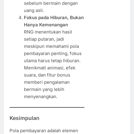
sebelum bermain dengan
uang asli.
Fokus pada Hiburan, Bukan
Hanya Kemenangan
RNG menentukan hasil
setiap putaran, jadi
meskipun memahami pola
pembayaran penting, fokus
utama harus tetap hiburan.
Menikmati animasi, efek
suara, dan fitur bonus
memberi pengalaman
bermain yang lebih
menyenangkan.
Kesimpulan
Pola pembayaran adalah elemen