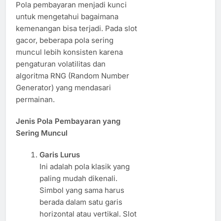
Pola pembayaran menjadi kunci
untuk mengetahui bagaimana
kemenangan bisa terjadi. Pada slot
gacor, beberapa pola sering
muncul lebih konsisten karena
pengaturan volatilitas dan
algoritma RNG (Random Number
Generator) yang mendasari
permainan.
Jenis Pola Pembayaran yang
Sering Muncul
Garis Lurus
Ini adalah pola klasik yang
paling mudah dikenali.
Simbol yang sama harus
berada dalam satu garis
horizontal atau vertikal. Slot