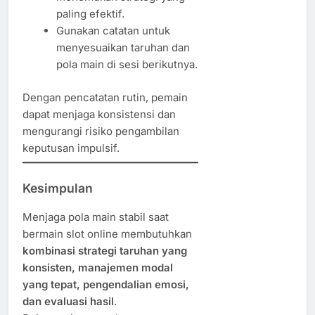
paling efektif.
Gunakan catatan untuk
menyesuaikan taruhan dan
pola main di sesi berikutnya.
Dengan pencatatan rutin, pemain
dapat menjaga konsistensi dan
mengurangi risiko pengambilan
keputusan impulsif.
Kesimpulan
Menjaga pola main stabil saat
bermain slot online membutuhkan
kombinasi strategi taruhan yang
konsisten, manajemen modal
yang tepat, pengendalian emosi,
dan evaluasi hasil
.