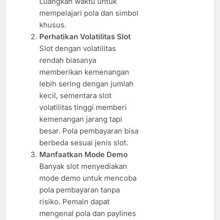
Luangkan waktu untuk
mempelajari pola dan simbol
khusus.
Perhatikan Volatilitas Slot
Slot dengan volatilitas
rendah biasanya
memberikan kemenangan
lebih sering dengan jumlah
kecil, sementara slot
volatilitas tinggi memberi
kemenangan jarang tapi
besar. Pola pembayaran bisa
berbeda sesuai jenis slot.
Manfaatkan Mode Demo
Banyak slot menyediakan
mode demo untuk mencoba
pola pembayaran tanpa
risiko. Pemain dapat
mengenal pola dan paylines