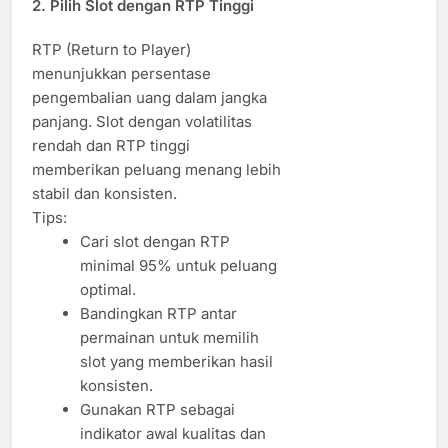
2. Pilih Slot dengan RTP Tinggi
RTP (Return to Player)
menunjukkan persentase
pengembalian uang dalam jangka
panjang. Slot dengan volatilitas
rendah dan RTP tinggi
memberikan peluang menang lebih
stabil dan konsisten.
Tips:
Cari slot dengan RTP
minimal 95% untuk peluang
optimal.
Bandingkan RTP antar
permainan untuk memilih
slot yang memberikan hasil
konsisten.
Gunakan RTP sebagai
indikator awal kualitas dan