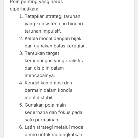
Poin penting yang harus
diperhatikan:
Tetapkan strategi taruhan
yang konsisten dan hindari
taruhan impulsif.
Kelola modal dengan bijak
dan gunakan batas kerugian.
Tentukan target
kemenangan yang realistis
dan disiplin dalam
mencapainya.
Kendalikan emosi dan
bermain dalam kondisi
mental stabil.
Gunakan pola main
sederhana dan fokus pada
satu permainan.
Latih strategi melalui mode
demo untuk meningkatkan