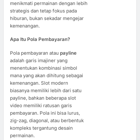
menikmati permainan dengan lebih
strategis dan tetap fokus pada
hiburan, bukan sekadar mengejar
kemenangan.
Apa Itu Pola Pembayaran?
Pola pembayaran atau
payline
adalah garis imajiner yang
menentukan kombinasi simbol
mana yang akan dihitung sebagai
kemenangan. Slot modern
biasanya memiliki lebih dari satu
payline, bahkan beberapa slot
video memiliki ratusan garis
pembayaran. Pola ini bisa lurus,
zig-zag, diagonal, atau berbentuk
kompleks tergantung desain
permainan.