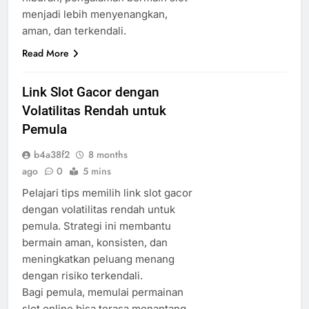
menjadi lebih menyenangkan,
aman, dan terkendali.
Read More
Link Slot Gacor dengan
Volatilitas Rendah untuk
Pemula
b4a38f2
8 months
ago
0
5 mins
Pelajari tips memilih link slot gacor
dengan volatilitas rendah untuk
pemula. Strategi ini membantu
bermain aman, konsisten, dan
meningkatkan peluang menang
dengan risiko terkendali.
Bagi pemula, memulai permainan
slot online bisa terasa menantang.