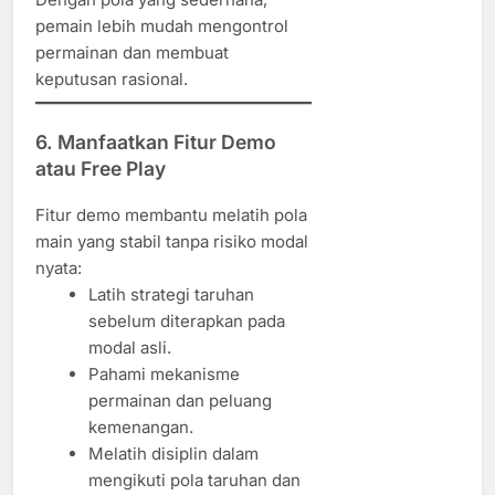
pemain lebih mudah mengontrol
permainan dan membuat
keputusan rasional.
6. Manfaatkan Fitur Demo
atau Free Play
Fitur demo membantu melatih pola
main yang stabil tanpa risiko modal
nyata:
Latih strategi taruhan
sebelum diterapkan pada
modal asli.
Pahami mekanisme
permainan dan peluang
kemenangan.
Melatih disiplin dalam
mengikuti pola taruhan dan