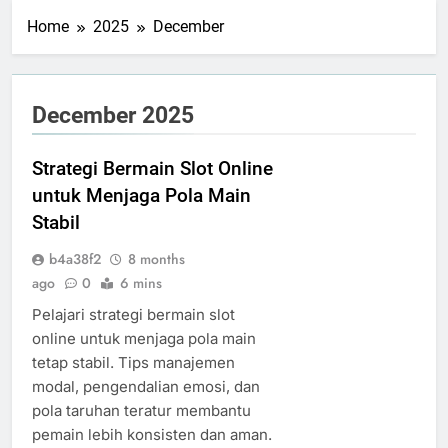
Home
2025
December
December 2025
Strategi Bermain Slot Online
untuk Menjaga Pola Main
Stabil
b4a38f2
8 months
ago
0
6 mins
Pelajari strategi bermain slot
online untuk menjaga pola main
tetap stabil. Tips manajemen
modal, pengendalian emosi, dan
pola taruhan teratur membantu
pemain lebih konsisten dan aman.