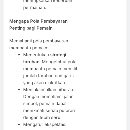
meningkatkan keseruan
permainan.
Mengapa Pola Pembayaran
Penting bagi Pemain
Memahami pola pembayaran
membantu pemain:
Menentukan
strategi
taruhan
: Mengetahui pola
membantu pemain memilih
jumlah taruhan dan garis
yang akan diaktifkan.
Memaksimalkan hiburan:
Dengan memahami jalur
simbol, pemain dapat
menikmati setiap putaran
dengan lebih seru.
Mengatur ekspektasi