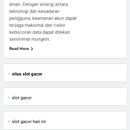
aman. Dengan sinergi antara
teknologi dan kesadaran
pengguna, keamanan akun dapat
terjaga maksimal dan risiko
kebocoran data dapat ditekan
seminimal mungkin.
Read More
situs slot gacor
slot gacor
slot gacor hari ini