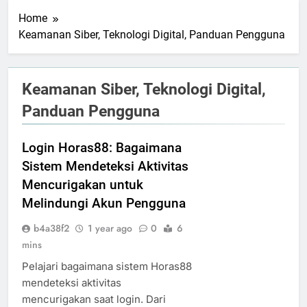
Home
Keamanan Siber, Teknologi Digital, Panduan Pengguna
Keamanan Siber, Teknologi Digital,
Panduan Pengguna
Login Horas88: Bagaimana
Sistem Mendeteksi Aktivitas
Mencurigakan untuk
Melindungi Akun Pengguna
b4a38f2
1 year ago
0
6
mins
Pelajari bagaimana sistem Horas88
mendeteksi aktivitas
mencurigakan saat login. Dari