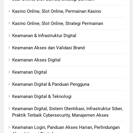
Kasino Online, Slot Online, Permainan Kasino
Kasino Online, Slot Online, Strategi Permainan
Keamanan & Infrastruktur Digital
Keamanan Akses dan Validasi Brand
Keamanan Akses Digital
Keamanan Digital
Keamanan Digital & Panduan Pengguna
Keamanan Digital & Teknologi
Keamanan Digital, Sistem Otentikasi, Infrastruktur Siber,
Praktik Terbaik Cybersecurity, Manajemen Akses
Keamanan Login, Panduan Akses Harian, Perlindungan