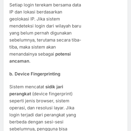
Setiap login terekam bersama data
IP dan lokasi berdasarkan
geolokasi IP. Jika sistem
mendeteksi login dari wilayah baru
yang belum pernah digunakan
sebelumnya, terutama secara tiba-
tiba, maka sistem akan
menandainya sebagai
potensi
ancaman
.
b.
Device Fingerprinting
Sistem mencatat
sidik jari
perangkat
(device fingerprint)
seperti jenis browser, sistem
operasi, dan resolusi layar. Jika
login terjadi dari perangkat yang
berbeda dengan sesi-sesi
sebelumnya, pengguna bisa