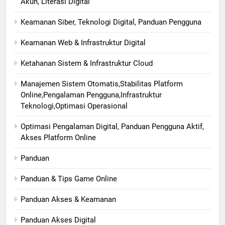
Akun, Literasi Digital
Keamanan Siber, Teknologi Digital, Panduan Pengguna
Keamanan Web & Infrastruktur Digital
Ketahanan Sistem & Infrastruktur Cloud
Manajemen Sistem Otomatis,Stabilitas Platform
Online,Pengalaman Pengguna,Infrastruktur
Teknologi,Optimasi Operasional
Optimasi Pengalaman Digital, Panduan Pengguna Aktif,
Akses Platform Online
Panduan
Panduan & Tips Game Online
Panduan Akses & Keamanan
Panduan Akses Digital