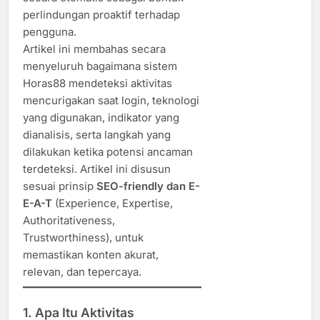
perlindungan proaktif terhadap
pengguna.
Artikel ini membahas secara
menyeluruh bagaimana sistem
Horas88 mendeteksi aktivitas
mencurigakan saat login, teknologi
yang digunakan, indikator yang
dianalisis, serta langkah yang
dilakukan ketika potensi ancaman
terdeteksi. Artikel ini disusun
sesuai prinsip
SEO-friendly dan E-
E-A-T
(Experience, Expertise,
Authoritativeness,
Trustworthiness), untuk
memastikan konten akurat,
relevan, dan tepercaya.
1. Apa Itu Aktivitas