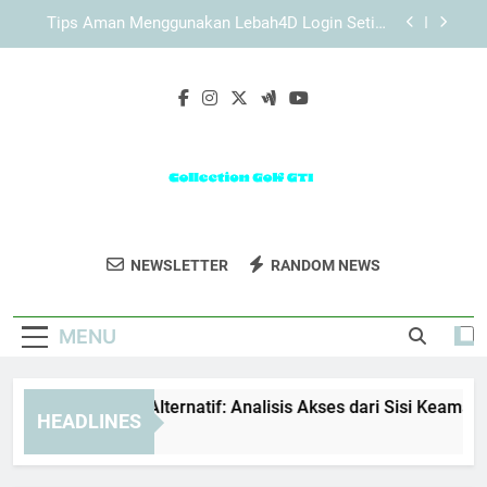
Skip
Tips Sebelum Daftar Edwinslot agar Tidak
to
Mengalami Hambatan Saat Registrasi
content
Daftar Lebah4D Mobile untuk Akses Cepat Kapan
Saja dengan Proses yang Mudah Dipahami
EDWINSLOT Link Alternatif: Analisis Akses dari
Sisi Keamanan dan Stabilitas
Tips Aman Menggunakan Lebah4D Login Setiap
Hari
Tips Sebelum Daftar Edwinslot agar Tidak
Mengalami Hambatan Saat Registrasi
Collection Golf
Temukan Koleksi Mobil Dan Merchandise
Daftar Lebah4D Mobile untuk Akses Cepat Kapan
NEWSLETTER
RANDOM NEWS
GTI
Saja dengan Proses yang Mudah Dipahami
Keren Dari Collection Golf GTI.
MENU
WINSLOT Link Alternatif: Analisis Akses dari Sisi Keamanan da
HEADLINES
Month Ago