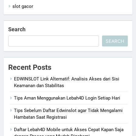
slot gacor
Search
SEARCH
Recent Posts
EDWINSLOT Link Alternatif: Analisis Akses dari Sisi
Keamanan dan Stabilitas
Tips Aman Menggunakan Lebah4D Login Setiap Hari
Tips Sebelum Daftar Edwinslot agar Tidak Mengalami
Hambatan Saat Registrasi
Daftar Lebah4D Mobile untuk Akses Cepat Kapan Saja