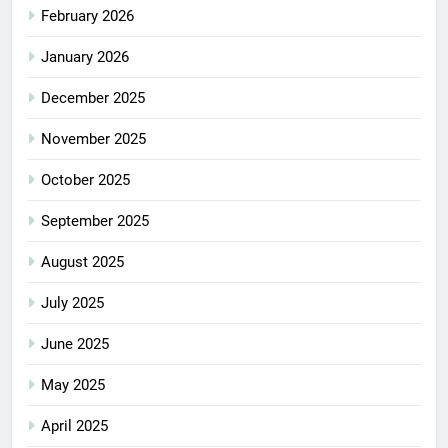
February 2026
January 2026
December 2025
November 2025
October 2025
September 2025
August 2025
July 2025
June 2025
May 2025
April 2025