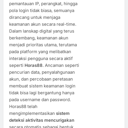
pemantauan IP, perangkat, hingga
pola login tidak biasa, semuanya
dirancang untuk menjaga
keamanan akun secara real-time.
Dalam lanskap digital yang terus
berkembang, keamanan akun
menjadi prioritas utama, terutama
pada platform yang melibatkan
interaksi pengguna secara aktif
seperti
Horas88
. Ancaman seperti
pencurian data, penyalahgunaan
akun, dan percobaan peretasan
membuat sistem keamanan login
tidak bisa lagi bergantung hanya
pada username dan password.
Horas88 telah
mengimplementasikan
sistem
deteksi aktivitas mencurigakan
secara otomatis sebagai bentuk