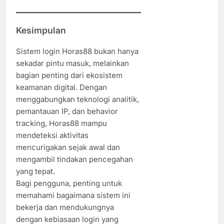
Kesimpulan
Sistem login Horas88 bukan hanya
sekadar pintu masuk, melainkan
bagian penting dari ekosistem
keamanan digital. Dengan
menggabungkan teknologi analitik,
pemantauan IP, dan behavior
tracking, Horas88 mampu
mendeteksi aktivitas
mencurigakan sejak awal dan
mengambil tindakan pencegahan
yang tepat.
Bagi pengguna, penting untuk
memahami bagaimana sistem ini
bekerja dan mendukungnya
dengan kebiasaan login yang