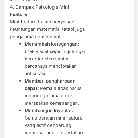
4. Dampak Psikologis Mini
Feature
Mini feature bukan hanya soal
keuntungan matematis, tetapi juga
pengalaman emosional.
Menambah ketegangan:
Efek visual seperti gulungan
bergetar atau simbol
bercahaya menciptakan
antisipasi.
Memberi penghargaan
cepat:
Pemain tidak harus
menunggu lama untuk
merasakan kemenangan.
Membangun loyalitas:
Game dengan mini feature
yang aktif cenderung
membuat pemain bertahan