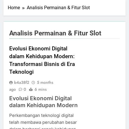
Home
Analisis Permainan & Fitur Slot
Analisis Permainan & Fitur Slot
Evolusi Ekonomi Digital
dalam Kehidupan Modern:
Transformasi Bisnis di Era
Teknologi
b4a38f2
5 months
ago
0
6 mins
Evolusi Ekonomi Digital
dalam Kehidupan Modern
Perkembangan teknologi digital
telah membawa perubahan besar