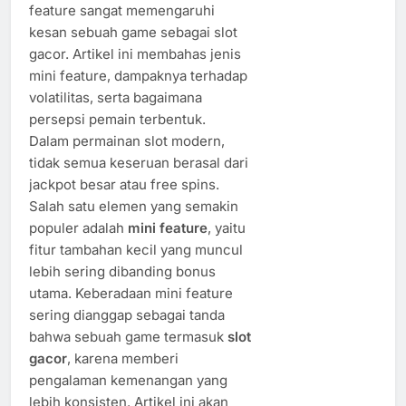
feature sangat memengaruhi
kesan sebuah game sebagai slot
gacor. Artikel ini membahas jenis
mini feature, dampaknya terhadap
volatilitas, serta bagaimana
persepsi pemain terbentuk.
Dalam permainan slot modern,
tidak semua keseruan berasal dari
jackpot besar atau free spins.
Salah satu elemen yang semakin
populer adalah
mini feature
, yaitu
fitur tambahan kecil yang muncul
lebih sering dibanding bonus
utama. Keberadaan mini feature
sering dianggap sebagai tanda
bahwa sebuah game termasuk
slot
gacor
, karena memberi
pengalaman kemenangan yang
lebih konsisten. Artikel ini akan