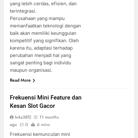
yang lebih cerdas, efisien, dan
terintegrasi.
Perusahaan yang mampu
memanfaatkan teknologi dengan
baik akan memiliki keunggulan
kompetitif yang signifikan. Oleh
karena itu, adaptasi terhadap
perubahan menjadi hal yang
sangat penting bagi individu
maupun organisasi.
Read More
Frekuensi Mini Feature dan
Kesan Slot Gacor
b4a38f2
11 months
ago
0
6 mins
Frekuensi kemunculan mini