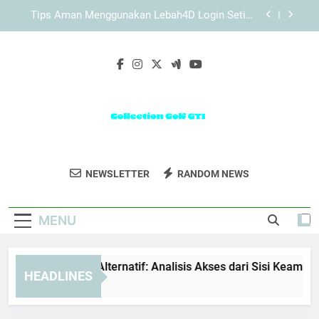
Skip
Tips Sebelum Daftar Edwinslot agar Tidak
to
Mengalami Hambatan Saat Registrasi
content
Daftar Lebah4D Mobile untuk Akses Cepat Kapan
Saja dengan Proses yang Mudah Dipahami
EDWINSLOT Link Alternatif: Analisis Akses dari
Sisi Keamanan dan Stabilitas
Tips Aman Menggunakan Lebah4D Login Setiap
Hari
Tips Sebelum Daftar Edwinslot agar Tidak
Mengalami Hambatan Saat Registrasi
Collection Golf
Temukan Koleksi Mobil Dan Merchandise
Daftar Lebah4D Mobile untuk Akses Cepat Kapan
NEWSLETTER
RANDOM NEWS
GTI
Saja dengan Proses yang Mudah Dipahami
Keren Dari Collection Golf GTI.
MENU
WINSLOT Link Alternatif: Analisis Akses dari Sisi Keamanan da
HEADLINES
onth Ago