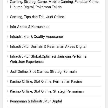
Gaming, Strategi Game, Mobile Gaming, Panduan Game,
Hiburan Digital, Pokémon Taktis
Gaming, Tips dan Trik, Judi Online
Info Akses & Komunikasi
Infrastruktur & Quality Assurance
Infrastruktur Domain & Keamanan Akses Digital
Infrastruktur Global,Optimasi Jaringan,Performa
Web,User Experience
Judi Online, Slot Games, Strategi Bermain
Kasino Online, Slot Online, Permainan Kasino
Kasino Online, Slot Online, Strategi Permainan
Keamanan & Infrastruktur Digital