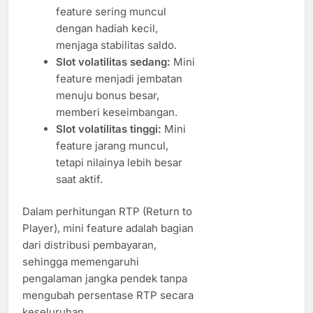
feature sering muncul
dengan hadiah kecil,
menjaga stabilitas saldo.
Slot volatilitas sedang:
Mini
feature menjadi jembatan
menuju bonus besar,
memberi keseimbangan.
Slot volatilitas tinggi:
Mini
feature jarang muncul,
tetapi nilainya lebih besar
saat aktif.
Dalam perhitungan RTP (Return to
Player), mini feature adalah bagian
dari distribusi pembayaran,
sehingga memengaruhi
pengalaman jangka pendek tanpa
mengubah persentase RTP secara
keseluruhan.