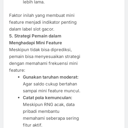
lebih lama.
Faktor inilah yang membuat mini
feature menjadi indikator penting
dalam label slot gacor.
5. Strategi Pemain dalam
Menghadapi Mini Feature
Meskipun tidak bisa diprediksi,
pemain bisa menyesuaikan strategi
dengan memahami frekuensi mini
feature:
Gunakan taruhan moderat:
Agar saldo cukup bertahan
sampai mini feature muncul.
Catat pola kemunculan:
Meskipun RNG acak, data
pribadi membantu
memahami seberapa sering
fitur aktif.