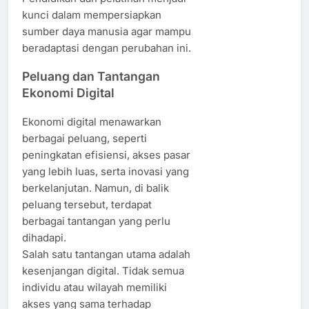
kunci dalam mempersiapkan
sumber daya manusia agar mampu
beradaptasi dengan perubahan ini.
Peluang dan Tantangan
Ekonomi Digital
Ekonomi digital menawarkan
berbagai peluang, seperti
peningkatan efisiensi, akses pasar
yang lebih luas, serta inovasi yang
berkelanjutan. Namun, di balik
peluang tersebut, terdapat
berbagai tantangan yang perlu
dihadapi.
Salah satu tantangan utama adalah
kesenjangan digital. Tidak semua
individu atau wilayah memiliki
akses yang sama terhadap