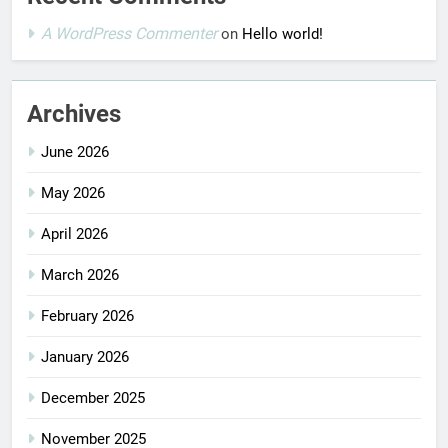
A WordPress Commenter
on
Hello world!
Archives
June 2026
May 2026
April 2026
March 2026
February 2026
January 2026
December 2025
November 2025