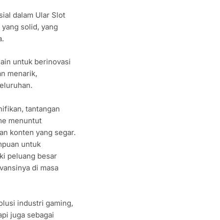
sial dalam Ular Slot
ang solid, yang
.
ain untuk berinovasi
an menarik,
eluruhan.
ifikan, tantangan
ame menuntut
n konten yang segar.
mpuan untuk
iki peluang besar
vansinya di masa
lusi industri gaming,
pi juga sebagai