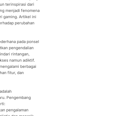
n terinspirasi dari
bang menjadi fenomena
i gaming. Artikel ini
terhadap perubahan
sederhana pada ponsel
tkan pengendalian
ndari rintangan,
ses namun adiktif.
 mengalami berbagai
an fitur, dan
adalah
baru. Pengembang
ti:
an pengalaman