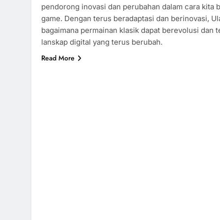
pendorong inovasi dan perubahan dalam cara kita 
game. Dengan terus beradaptasi dan berinovasi, U
bagaimana permainan klasik dapat berevolusi dan t
lanskap digital yang terus berubah.
Read More