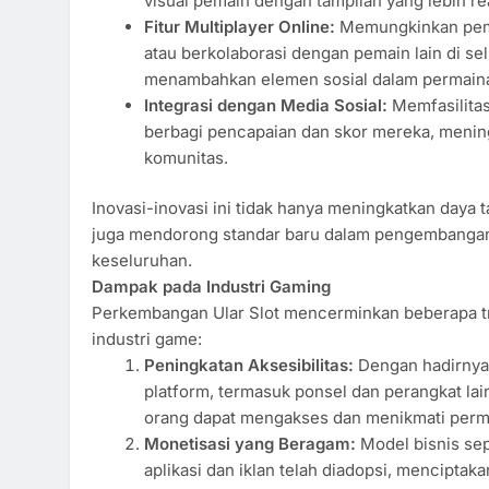
visual pemain dengan tampilan yang lebih rea
Fitur Multiplayer Online:
Memungkinkan pema
atau berkolaborasi dengan pemain lain di sel
menambahkan elemen sosial dalam permain
Integrasi dengan Media Sosial:
Memfasilitas
berbagi pencapaian dan skor mereka, mening
komunitas.
Inovasi-inovasi ini tidak hanya meningkatkan daya ta
juga mendorong standar baru dalam pengembanga
keseluruhan.
Dampak pada Industri Gaming
Perkembangan Ular Slot mencerminkan beberapa t
industri game:
Peningkatan Aksesibilitas:
Dengan hadirnya 
platform, termasuk ponsel dan perangkat lai
orang dapat mengakses dan menikmati perma
Monetisasi yang Beragam:
Model bisnis sep
aplikasi dan iklan telah diadopsi, mencipta