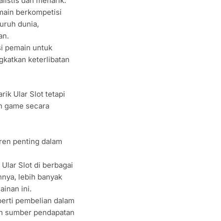
listis dan menarik.
in berkompetisi
uruh dunia,
an.
i pemain untuk
katkan keterlibatan
rik Ular Slot tetapi
n game secara
ren penting dalam
Ular Slot di berbagai
nnya, lebih banyak
inan ini.
erti pembelian dalam
kan sumber pendapatan