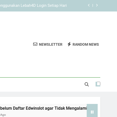
nggunakan Lebah4D Login Setiap Hari
k Mengalami Hambatan Saat Registrasi
a dengan Proses yang Mudah Dipahami
kses dari Sisi Keamanan dan Stabilitas
NEWSLETTER
RANDOM NEWS
nggunakan Lebah4D Login Setiap Hari
k Mengalami Hambatan Saat Registrasi
a dengan Proses yang Mudah Dipahami
r Edwinslot agar Tidak Mengalami Hambatan Saat Registrasi