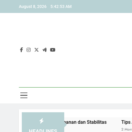
Skip
August 8, 2026
5:42:54 AM
to
content
Col
Temukan Ko
ses dari Sisi Keamanan dan Stabilitas
Tips Aman Mengg
2 Months Ago
HEADLINES