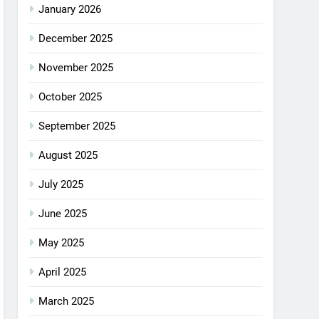
January 2026
December 2025
November 2025
October 2025
September 2025
August 2025
July 2025
June 2025
May 2025
April 2025
March 2025