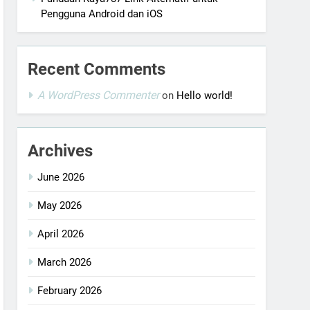
Pengguna Android dan iOS
Recent Comments
A WordPress Commenter
on
Hello world!
Archives
June 2026
May 2026
April 2026
March 2026
February 2026