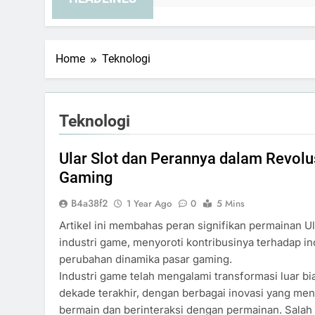
Home
Teknologi
Teknologi
Ular Slot dan Perannya dalam Revolus
Gaming
B4a38f2
1 Year Ago
0
5 Mins
Artikel ini membahas peran signifikan permainan Ul
industri game, menyoroti kontribusinya terhadap in
perubahan dinamika pasar gaming.
Industri game telah mengalami transformasi luar b
dekade terakhir, dengan berbagai inovasi yang men
bermain dan berinteraksi dengan permainan. Salah