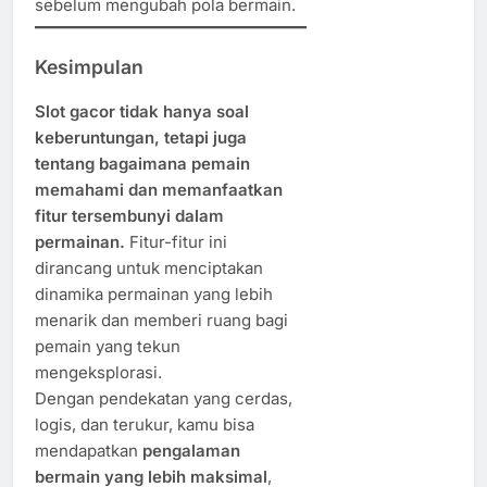
sebelum mengubah pola bermain.
Kesimpulan
Slot gacor tidak hanya soal
keberuntungan, tetapi juga
tentang bagaimana pemain
memahami dan memanfaatkan
fitur tersembunyi dalam
permainan.
Fitur-fitur ini
dirancang untuk menciptakan
dinamika permainan yang lebih
menarik dan memberi ruang bagi
pemain yang tekun
mengeksplorasi.
Dengan pendekatan yang cerdas,
logis, dan terukur, kamu bisa
mendapatkan
pengalaman
bermain yang lebih maksimal
,