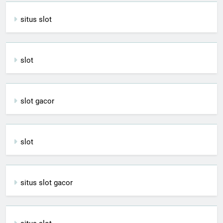
situs slot
slot
slot gacor
slot
situs slot gacor