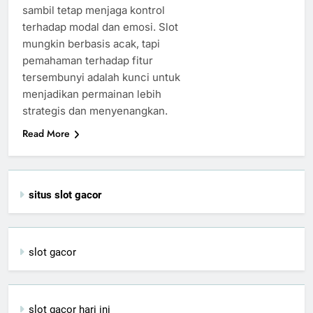
sambil tetap menjaga kontrol
terhadap modal dan emosi. Slot
mungkin berbasis acak, tapi
pemahaman terhadap fitur
tersembunyi adalah kunci untuk
menjadikan permainan lebih
strategis dan menyenangkan.
Read More
situs slot gacor
slot gacor
slot gacor hari ini