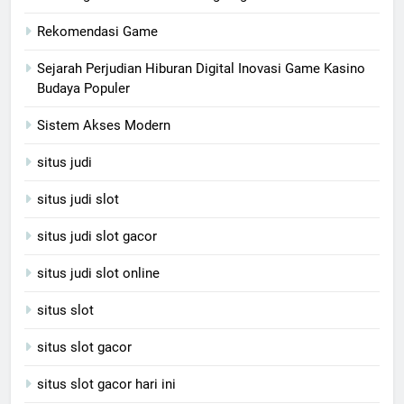
Rekomendasi Game
Sejarah Perjudian Hiburan Digital Inovasi Game Kasino
Budaya Populer
Sistem Akses Modern
situs judi
situs judi slot
situs judi slot gacor
situs judi slot online
situs slot
situs slot gacor
situs slot gacor hari ini