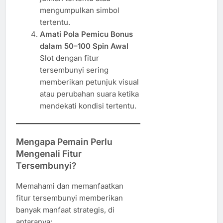
mengumpulkan simbol
tertentu.
Amati Pola Pemicu Bonus
dalam 50–100 Spin Awal
Slot dengan fitur
tersembunyi sering
memberikan petunjuk visual
atau perubahan suara ketika
mendekati kondisi tertentu.
Mengapa Pemain Perlu
Mengenali Fitur
Tersembunyi?
Memahami dan memanfaatkan
fitur tersembunyi memberikan
banyak manfaat strategis, di
antaranya: