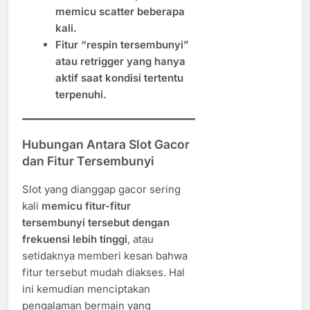
memicu scatter beberapa
kali.
Fitur “respin tersembunyi”
atau retrigger yang hanya
aktif saat kondisi tertentu
terpenuhi.
Hubungan Antara Slot Gacor
dan Fitur Tersembunyi
Slot yang dianggap gacor sering
kali
memicu fitur-fitur
tersembunyi tersebut dengan
frekuensi lebih tinggi
, atau
setidaknya memberi kesan bahwa
fitur tersebut mudah diakses. Hal
ini kemudian menciptakan
pengalaman bermain yang