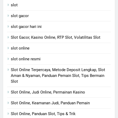
slot
slot gacor
slot gacor hari ini
Slot Gacor, Kasino Online, RTP Slot, Volatilitas Slot
slot online
slot online resmi
Slot Online Terpercaya, Metode Deposit Lengkap, Slot
Aman & Nyaman, Panduan Pemain Slot, Tips Bermain
Slot
Slot Online, Judi Online, Permainan Kasino
Slot Online, Keamanan Judi, Panduan Pemain
Slot Online, Panduan Slot, Tips & Trik