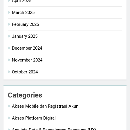
April 2025
March 2025
February 2025
January 2025
December 2024
November 2024
October 2024
Categories
Akses Mobile dan Registrasi Akun
Akses Platform Digital