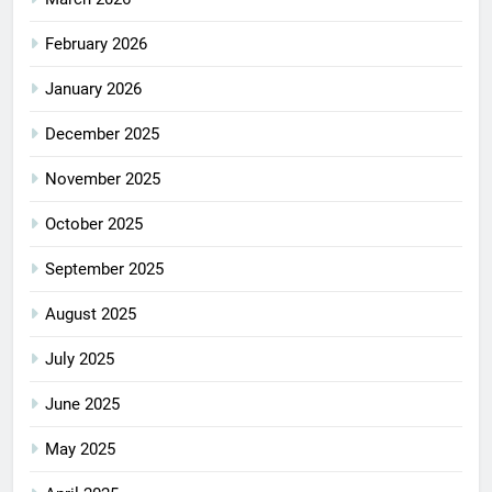
February 2026
January 2026
December 2025
November 2025
October 2025
September 2025
August 2025
July 2025
June 2025
May 2025