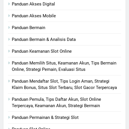
Panduan Akses Digital
Panduan Akses Mobile
Panduan Bermain
Panduan Bermain & Analisis Data
Panduan Keamanan Slot Online
Panduan Memilih Situs, Keamanan Akun, Tips Bermain
Online, Strategi Pemain, Evaluasi Situs
Panduan Mendaftar Slot, Tips Login Aman, Strategi
Klaim Bonus, Situs Slot Terbaru, Slot Gacor Terpercaya
Panduan Pemula, Tips Daftar Akun, Slot Online
Terpercaya, Keamanan Akun, Strategi Bermain
Panduan Permainan & Strategi Slot