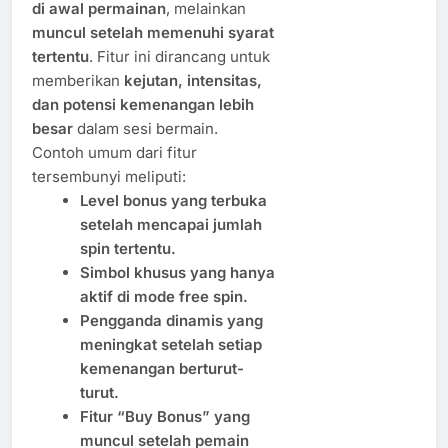
di awal permainan
, melainkan
muncul setelah memenuhi syarat
tertentu
. Fitur ini dirancang untuk
memberikan
kejutan, intensitas,
dan potensi kemenangan lebih
besar
dalam sesi bermain.
Contoh umum dari fitur
tersembunyi meliputi:
Level bonus yang terbuka
setelah mencapai jumlah
spin tertentu.
Simbol khusus yang hanya
aktif di mode free spin.
Pengganda dinamis yang
meningkat setelah setiap
kemenangan berturut-
turut.
Fitur “Buy Bonus” yang
muncul setelah pemain