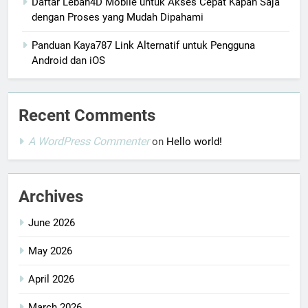
Daftar Lebah4D Mobile untuk Akses Cepat Kapan Saja
dengan Proses yang Mudah Dipahami
Panduan Kaya787 Link Alternatif untuk Pengguna
Android dan iOS
Recent Comments
A WordPress Commenter
on
Hello world!
Archives
June 2026
May 2026
April 2026
March 2026