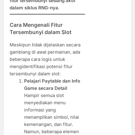
fitur tersembunyi sedang aktif
dalam siklus RNG-nya
.
Cara Mengenali Fitur
Tersembunyi dalam Slot
Meskipun tidak dijelaskan secara
gamblang di awal permainan, ada
beberapa cara logis untuk
mengidentifikasi potensi fitur
tersembunyi dalam slot:
Pelajari Paytable dan Info
Game secara Detail
Hampir semua slot
menyediakan menu
informasi yang
menampilkan simbol, nilai
kemenangan, dan fitur.
Namun, beberapa elemen