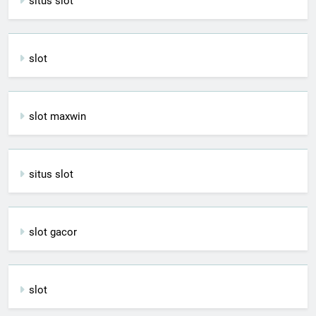
situs slot
slot
slot maxwin
situs slot
slot gacor
slot