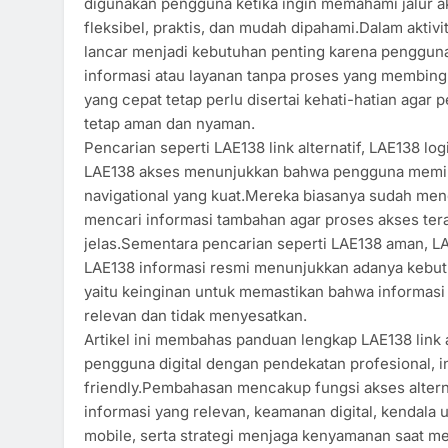
digunakan pengguna ketika ingin memahami jalur a
fleksibel, praktis, dan mudah dipahami.Dalam aktivit
lancar menjadi kebutuhan penting karena penggun
informasi atau layanan tanpa proses yang membin
yang cepat tetap perlu disertai kehati-hatian agar 
tetap aman dan nyaman.
Pencarian seperti LAE138 link alternatif, LAE138 lo
LAE138 akses menunjukkan bahwa pengguna memil
navigational yang kuat.Mereka biasanya sudah meng
mencari informasi tambahan agar proses akses tera
jelas.Sementara pencarian seperti LAE138 aman, L
LAE138 informasi resmi menunjukkan adanya kebutu
yaitu keinginan untuk memastikan bahwa informasi 
relevan dan tidak menyesatkan.
Artikel ini membahas panduan lengkap LAE138 link a
pengguna digital dengan pendekatan profesional, i
friendly.Pembahasan mencakup fungsi akses alterna
informasi yang relevan, keamanan digital, kendal
mobile, serta strategi menjaga kenyamanan saat m