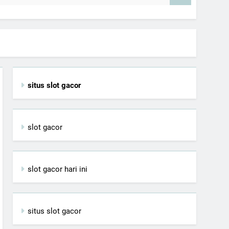
situs slot gacor
slot gacor
slot gacor hari ini
situs slot gacor