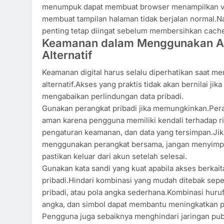
menumpuk dapat membuat browser menampilkan ve
membuat tampilan halaman tidak berjalan normal.N
penting tetap diingat sebelum membersihkan cache
Keamanan dalam Menggunakan A
Alternatif
Keamanan digital harus selalu diperhatikan saat m
alternatif.Akses yang praktis tidak akan bernilai ji
mengabaikan perlindungan data pribadi.
Gunakan perangkat pribadi jika memungkinkan.Pera
aman karena pengguna memiliki kendali terhadap r
pengaturan keamanan, dan data yang tersimpan.Jik
menggunakan perangkat bersama, jangan menyimpa
pastikan keluar dari akun setelah selesai.
Gunakan kata sandi yang kuat apabila akses berkai
pribadi.Hindari kombinasi yang mudah ditebak seper
pribadi, atau pola angka sederhana.Kombinasi huruf 
angka, dan simbol dapat membantu meningkatkan p
Pengguna juga sebaiknya menghindari jaringan publ