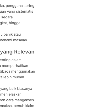
uka, pengguna sering
uan yang sistematis
 secara
gkat, hingga
u panik atau
emahami masalah
.
 yang Relevan
penting dalam
lu memperhatikan
g dibaca menggunakan
ya lebih mudah
i yang baik biasanya
a menjelaskan
dan cara mengakses
memaksa, penuh klaim