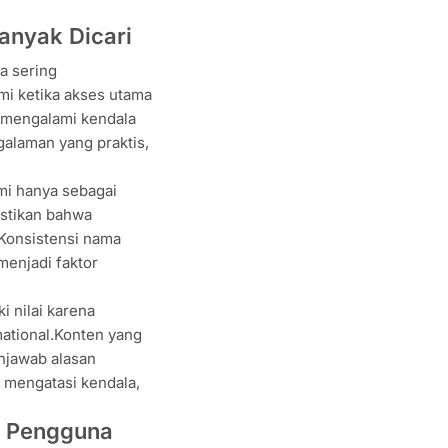
anyak Dicari
a sering
mi ketika akses utama
t mengalami kendala
alaman yang praktis,
ami hanya sebagai
stikan bahwa
.Konsistensi nama
menjadi faktor
i nilai karena
ational.Konten yang
njawab alasan
 mengatasi kendala,
gi Pengguna