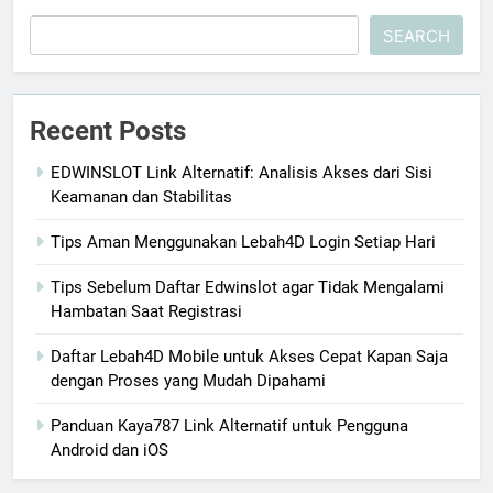
SEARCH
Recent Posts
EDWINSLOT Link Alternatif: Analisis Akses dari Sisi
Keamanan dan Stabilitas
Tips Aman Menggunakan Lebah4D Login Setiap Hari
Tips Sebelum Daftar Edwinslot agar Tidak Mengalami
Hambatan Saat Registrasi
Daftar Lebah4D Mobile untuk Akses Cepat Kapan Saja
dengan Proses yang Mudah Dipahami
Panduan Kaya787 Link Alternatif untuk Pengguna
Android dan iOS