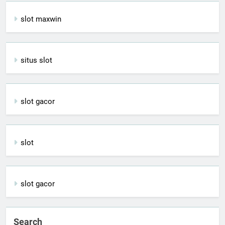
slot maxwin
situs slot
slot gacor
slot
slot gacor
Search