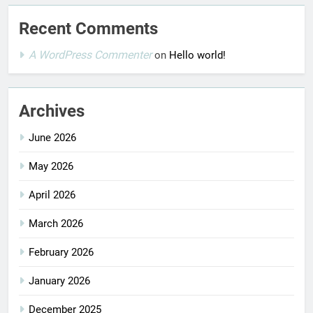
Recent Comments
A WordPress Commenter
on
Hello world!
Archives
June 2026
May 2026
April 2026
March 2026
February 2026
January 2026
December 2025