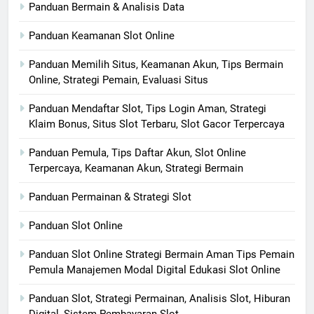
Panduan Bermain & Analisis Data
Panduan Keamanan Slot Online
Panduan Memilih Situs, Keamanan Akun, Tips Bermain
Online, Strategi Pemain, Evaluasi Situs
Panduan Mendaftar Slot, Tips Login Aman, Strategi
Klaim Bonus, Situs Slot Terbaru, Slot Gacor Terpercaya
Panduan Pemula, Tips Daftar Akun, Slot Online
Terpercaya, Keamanan Akun, Strategi Bermain
Panduan Permainan & Strategi Slot
Panduan Slot Online
Panduan Slot Online Strategi Bermain Aman Tips Pemain
Pemula Manajemen Modal Digital Edukasi Slot Online
Panduan Slot, Strategi Permainan, Analisis Slot, Hiburan