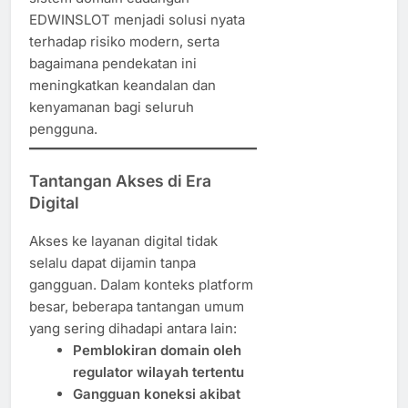
EDWINSLOT menjadi solusi nyata
terhadap risiko modern, serta
bagaimana pendekatan ini
meningkatkan keandalan dan
kenyamanan bagi seluruh
pengguna.
Tantangan Akses di Era
Digital
Akses ke layanan digital tidak
selalu dapat dijamin tanpa
gangguan. Dalam konteks platform
besar, beberapa tantangan umum
yang sering dihadapi antara lain:
Pemblokiran domain oleh
regulator wilayah tertentu
Gangguan koneksi akibat