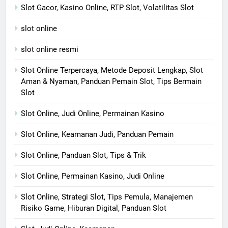
Slot Gacor, Kasino Online, RTP Slot, Volatilitas Slot
slot online
slot online resmi
Slot Online Terpercaya, Metode Deposit Lengkap, Slot
Aman & Nyaman, Panduan Pemain Slot, Tips Bermain
Slot
Slot Online, Judi Online, Permainan Kasino
Slot Online, Keamanan Judi, Panduan Pemain
Slot Online, Panduan Slot, Tips & Trik
Slot Online, Permainan Kasino, Judi Online
Slot Online, Strategi Slot, Tips Pemula, Manajemen
Risiko Game, Hiburan Digital, Panduan Slot