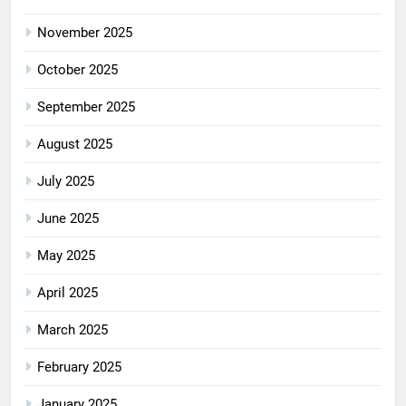
November 2025
October 2025
September 2025
August 2025
July 2025
June 2025
May 2025
April 2025
March 2025
February 2025
January 2025