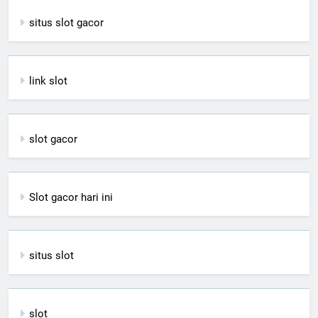
situs slot gacor
link slot
slot gacor
Slot gacor hari ini
situs slot
slot