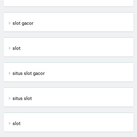
slot gacor
slot
situs slot gacor
situs slot
slot