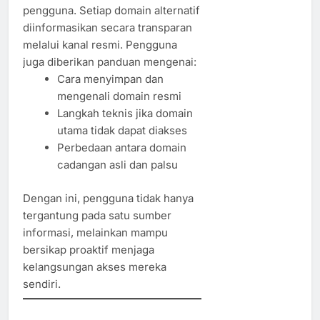
pengguna. Setiap domain alternatif
diinformasikan secara transparan
melalui kanal resmi. Pengguna
juga diberikan panduan mengenai:
Cara menyimpan dan
mengenali domain resmi
Langkah teknis jika domain
utama tidak dapat diakses
Perbedaan antara domain
cadangan asli dan palsu
Dengan ini, pengguna tidak hanya
tergantung pada satu sumber
informasi, melainkan mampu
bersikap proaktif menjaga
kelangsungan akses mereka
sendiri.