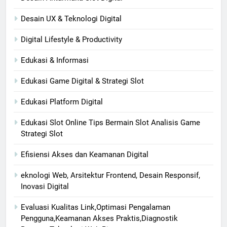
Desain UX & Teknologi Digital
Digital Lifestyle & Productivity
Edukasi & Informasi
Edukasi Game Digital & Strategi Slot
Edukasi Platform Digital
Edukasi Slot Online Tips Bermain Slot Analisis Game
Strategi Slot
Efisiensi Akses dan Keamanan Digital
eknologi Web, Arsitektur Frontend, Desain Responsif,
Inovasi Digital
Evaluasi Kualitas Link,Optimasi Pengalaman
Pengguna,Keamanan Akses Praktis,Diagnostik