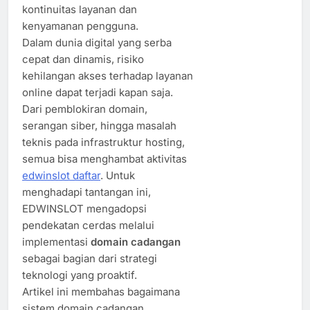
kontinuitas layanan dan
kenyamanan pengguna.
Dalam dunia digital yang serba
cepat dan dinamis, risiko
kehilangan akses terhadap layanan
online dapat terjadi kapan saja.
Dari pemblokiran domain,
serangan siber, hingga masalah
teknis pada infrastruktur hosting,
semua bisa menghambat aktivitas
edwinslot daftar
. Untuk
menghadapi tantangan ini,
EDWINSLOT mengadopsi
pendekatan cerdas melalui
implementasi
domain cadangan
sebagai bagian dari strategi
teknologi yang proaktif.
Artikel ini membahas bagaimana
sistem domain cadangan