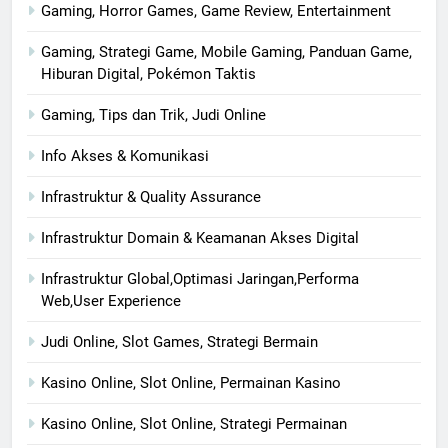
Gaming, Horror Games, Game Review, Entertainment
Gaming, Strategi Game, Mobile Gaming, Panduan Game,
Hiburan Digital, Pokémon Taktis
Gaming, Tips dan Trik, Judi Online
Info Akses & Komunikasi
Infrastruktur & Quality Assurance
Infrastruktur Domain & Keamanan Akses Digital
Infrastruktur Global,Optimasi Jaringan,Performa
Web,User Experience
Judi Online, Slot Games, Strategi Bermain
Kasino Online, Slot Online, Permainan Kasino
Kasino Online, Slot Online, Strategi Permainan