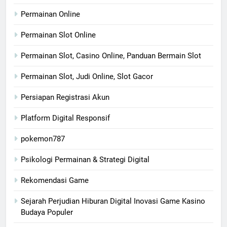
Permainan Online
Permainan Slot Online
Permainan Slot, Casino Online, Panduan Bermain Slot
Permainan Slot, Judi Online, Slot Gacor
Persiapan Registrasi Akun
Platform Digital Responsif
pokemon787
Psikologi Permainan & Strategi Digital
Rekomendasi Game
Sejarah Perjudian Hiburan Digital Inovasi Game Kasino
Budaya Populer