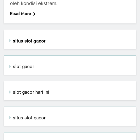
oleh kondisi ekstrem.
Read More
situs slot gacor
slot gacor
slot gacor hari ini
situs slot gacor