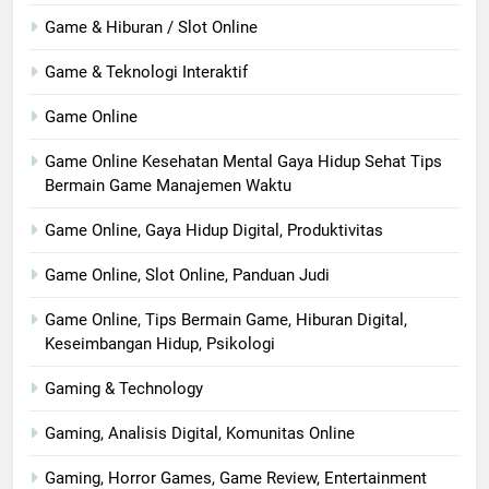
Game & Hiburan / Slot Online
Game & Teknologi Interaktif
Game Online
Game Online Kesehatan Mental Gaya Hidup Sehat Tips
Bermain Game Manajemen Waktu
Game Online, Gaya Hidup Digital, Produktivitas
Game Online, Slot Online, Panduan Judi
Game Online, Tips Bermain Game, Hiburan Digital,
Keseimbangan Hidup, Psikologi
Gaming & Technology
Gaming, Analisis Digital, Komunitas Online
Gaming, Horror Games, Game Review, Entertainment