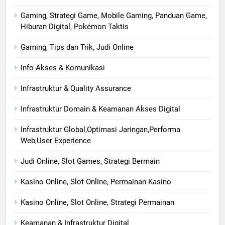
Gaming, Strategi Game, Mobile Gaming, Panduan Game,
Hiburan Digital, Pokémon Taktis
Gaming, Tips dan Trik, Judi Online
Info Akses & Komunikasi
Infrastruktur & Quality Assurance
Infrastruktur Domain & Keamanan Akses Digital
Infrastruktur Global,Optimasi Jaringan,Performa
Web,User Experience
Judi Online, Slot Games, Strategi Bermain
Kasino Online, Slot Online, Permainan Kasino
Kasino Online, Slot Online, Strategi Permainan
Keamanan & Infrastruktur Digital