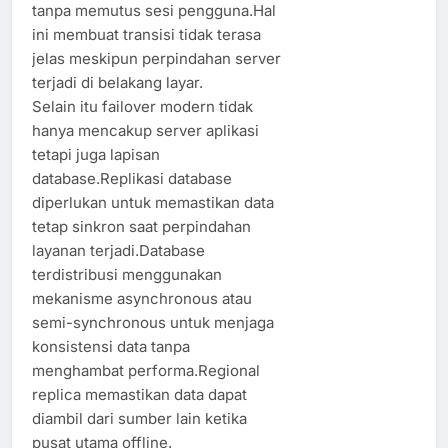
tanpa memutus sesi pengguna.Hal
ini membuat transisi tidak terasa
jelas meskipun perpindahan server
terjadi di belakang layar.
Selain itu failover modern tidak
hanya mencakup server aplikasi
tetapi juga lapisan
database.Replikasi database
diperlukan untuk memastikan data
tetap sinkron saat perpindahan
layanan terjadi.Database
terdistribusi menggunakan
mekanisme asynchronous atau
semi-synchronous untuk menjaga
konsistensi data tanpa
menghambat performa.Regional
replica memastikan data dapat
diambil dari sumber lain ketika
pusat utama offline.