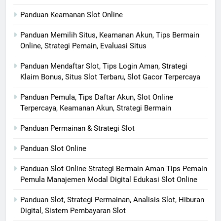
Panduan Keamanan Slot Online
Panduan Memilih Situs, Keamanan Akun, Tips Bermain
Online, Strategi Pemain, Evaluasi Situs
Panduan Mendaftar Slot, Tips Login Aman, Strategi
Klaim Bonus, Situs Slot Terbaru, Slot Gacor Terpercaya
Panduan Pemula, Tips Daftar Akun, Slot Online
Terpercaya, Keamanan Akun, Strategi Bermain
Panduan Permainan & Strategi Slot
Panduan Slot Online
Panduan Slot Online Strategi Bermain Aman Tips Pemain
Pemula Manajemen Modal Digital Edukasi Slot Online
Panduan Slot, Strategi Permainan, Analisis Slot, Hiburan
Digital, Sistem Pembayaran Slot