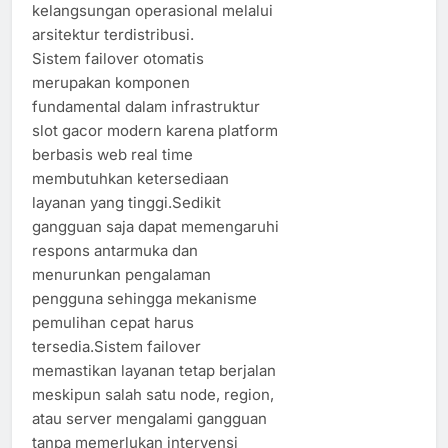
kelangsungan operasional melalui
arsitektur terdistribusi.
Sistem failover otomatis
merupakan komponen
fundamental dalam infrastruktur
slot gacor modern karena platform
berbasis web real time
membutuhkan ketersediaan
layanan yang tinggi.Sedikit
gangguan saja dapat memengaruhi
respons antarmuka dan
menurunkan pengalaman
pengguna sehingga mekanisme
pemulihan cepat harus
tersedia.Sistem failover
memastikan layanan tetap berjalan
meskipun salah satu node, region,
atau server mengalami gangguan
tanpa memerlukan intervensi