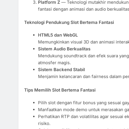
Platform Z
— Teknologi mutakhir mendukung
fantasi dengan animasi dan audio berkualitas
Teknologi Pendukung Slot Bertema Fantasi
HTML5 dan WebGL
Memungkinkan visual 3D dan animasi intera
Sistem Audio Berkualitas
Mendukung soundtrack dan efek suara yang
atmosfer magis.
Sistem Backend Stabil
Menjamin kelancaran dan fairness dalam pe
Tips Memilih Slot Bertema Fantasi
Pilih slot dengan fitur bonus yang sesuai g
Manfaatkan mode demo untuk merasakan ga
Perhatikan RTP dan volatilitas agar sesuai 
risiko.