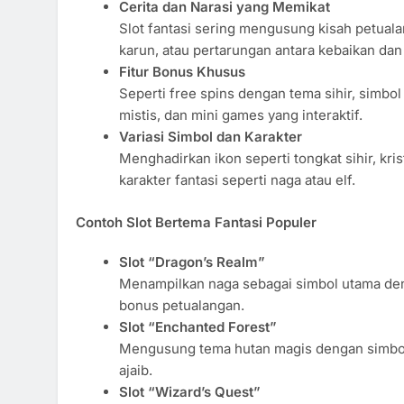
Cerita dan Narasi yang Memikat
Slot fantasi sering mengusung kisah petuala
karun, atau pertarungan antara kebaikan dan
Fitur Bonus Khusus
Seperti free spins dengan tema sihir, simbo
mistis, dan mini games yang interaktif.
Variasi Simbol dan Karakter
Menghadirkan ikon seperti tongkat sihir, krista
karakter fantasi seperti naga atau elf.
Contoh Slot Bertema Fantasi Populer
Slot “Dragon’s Realm”
Menampilkan naga sebagai simbol utama den
bonus petualangan.
Slot “Enchanted Forest”
Mengusung tema hutan magis dengan simbol
ajaib.
Slot “Wizard’s Quest”