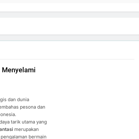
i: Menyelami
gis dan dunia
i membahas pesona dan
donesia.
 daya tarik utama yang
antasi
merupakan
n pengalaman bermain