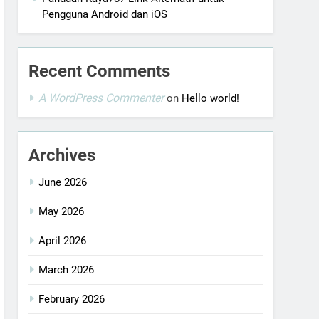
Pengguna Android dan iOS
Recent Comments
A WordPress Commenter
on
Hello world!
Archives
June 2026
May 2026
April 2026
March 2026
February 2026