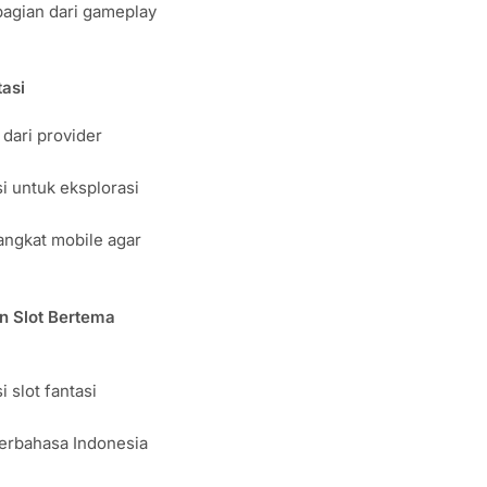
bagian dari gameplay
tasi
 dari provider
i untuk eksplorasi
rangkat mobile agar
an Slot Bertema
 slot fantasi
rbahasa Indonesia