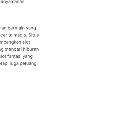
 kenyamanan.
aman bermain yang
erita magis. Situs
embangkan slot
ng mencari hiburan
lot fantasi yang
tapi juga peluang