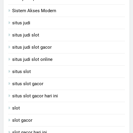
Sistem Akses Modern
situs judi
situs judi slot
situs judi slot gacor
situs judi slot online
situs slot
situs slot gacor
situs slot gacor hari ini
slot
slot gacor
slot gacor hari ini