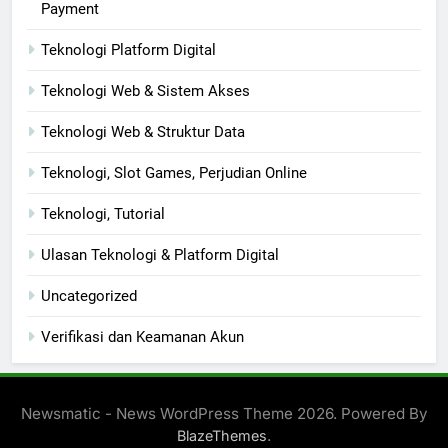
Payment
Teknologi Platform Digital
Teknologi Web & Sistem Akses
Teknologi Web & Struktur Data
Teknologi, Slot Games, Perjudian Online
Teknologi, Tutorial
Ulasan Teknologi & Platform Digital
Uncategorized
Verifikasi dan Keamanan Akun
Newsmatic - News WordPress Theme 2026. Powered By
.
BlazeThemes