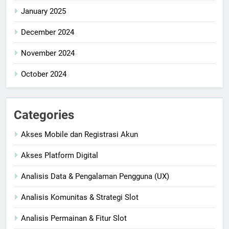
January 2025
December 2024
November 2024
October 2024
Categories
Akses Mobile dan Registrasi Akun
Akses Platform Digital
Analisis Data & Pengalaman Pengguna (UX)
Analisis Komunitas & Strategi Slot
Analisis Permainan & Fitur Slot