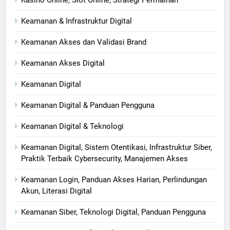
Kasino Online, Slot Online, Strategi Permainan
Keamanan & Infrastruktur Digital
Keamanan Akses dan Validasi Brand
Keamanan Akses Digital
Keamanan Digital
Keamanan Digital & Panduan Pengguna
Keamanan Digital & Teknologi
Keamanan Digital, Sistem Otentikasi, Infrastruktur Siber,
Praktik Terbaik Cybersecurity, Manajemen Akses
Keamanan Login, Panduan Akses Harian, Perlindungan
Akun, Literasi Digital
Keamanan Siber, Teknologi Digital, Panduan Pengguna