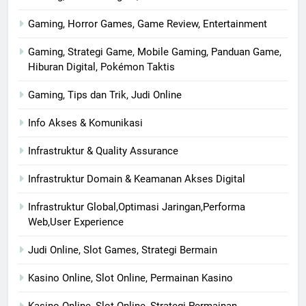
Gaming, Horror Games, Game Review, Entertainment
Gaming, Strategi Game, Mobile Gaming, Panduan Game,
Hiburan Digital, Pokémon Taktis
Gaming, Tips dan Trik, Judi Online
Info Akses & Komunikasi
Infrastruktur & Quality Assurance
Infrastruktur Domain & Keamanan Akses Digital
Infrastruktur Global,Optimasi Jaringan,Performa
Web,User Experience
Judi Online, Slot Games, Strategi Bermain
Kasino Online, Slot Online, Permainan Kasino