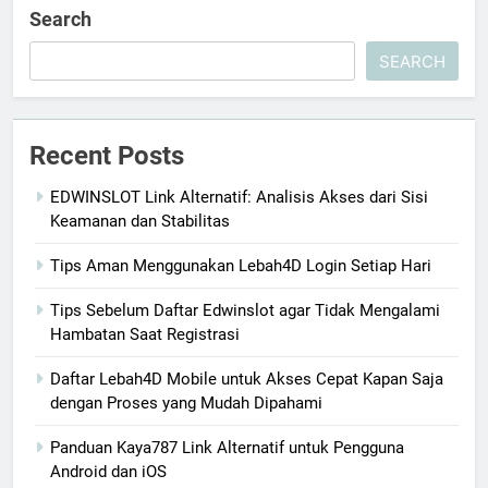
Search
SEARCH
Recent Posts
EDWINSLOT Link Alternatif: Analisis Akses dari Sisi
Keamanan dan Stabilitas
Tips Aman Menggunakan Lebah4D Login Setiap Hari
Tips Sebelum Daftar Edwinslot agar Tidak Mengalami
Hambatan Saat Registrasi
Daftar Lebah4D Mobile untuk Akses Cepat Kapan Saja
dengan Proses yang Mudah Dipahami
Panduan Kaya787 Link Alternatif untuk Pengguna
Android dan iOS