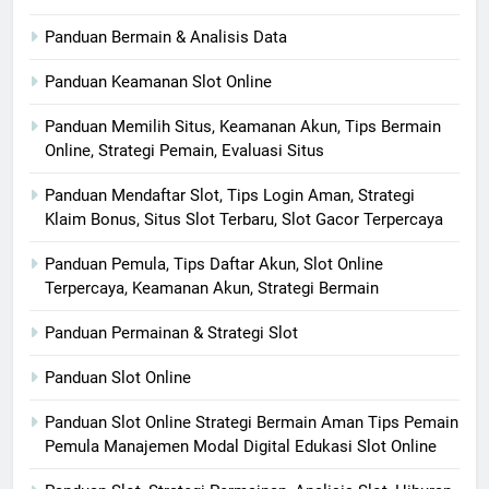
Panduan Bermain & Analisis Data
Panduan Keamanan Slot Online
Panduan Memilih Situs, Keamanan Akun, Tips Bermain
Online, Strategi Pemain, Evaluasi Situs
Panduan Mendaftar Slot, Tips Login Aman, Strategi
Klaim Bonus, Situs Slot Terbaru, Slot Gacor Terpercaya
Panduan Pemula, Tips Daftar Akun, Slot Online
Terpercaya, Keamanan Akun, Strategi Bermain
Panduan Permainan & Strategi Slot
Panduan Slot Online
Panduan Slot Online Strategi Bermain Aman Tips Pemain
Pemula Manajemen Modal Digital Edukasi Slot Online