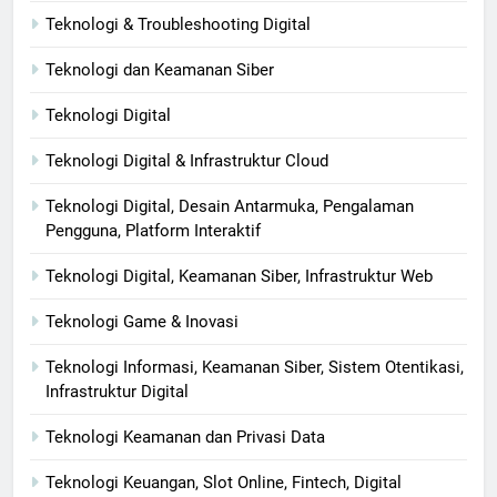
Teknologi & Troubleshooting Digital
Teknologi dan Keamanan Siber
Teknologi Digital
Teknologi Digital & Infrastruktur Cloud
Teknologi Digital, Desain Antarmuka, Pengalaman
Pengguna, Platform Interaktif
Teknologi Digital, Keamanan Siber, Infrastruktur Web
Teknologi Game & Inovasi
Teknologi Informasi, Keamanan Siber, Sistem Otentikasi,
Infrastruktur Digital
Teknologi Keamanan dan Privasi Data
Teknologi Keuangan, Slot Online, Fintech, Digital