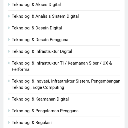
Teknologi & Akses Digital
Teknologi & Analisis Sistem Digital
Teknologi & Desain Digital
Teknologi & Desain Pengguna
Teknologi & Infrastruktur Digital
Teknologi & Infrastruktur TI / Keamanan Siber / UX &
Performa
Teknologi & Inovasi, Infrastruktur Sistem, Pengembangan
Teknologi, Edge Computing
Teknologi & Keamanan Digital
Teknologi & Pengalaman Pengguna
Teknologi & Regulasi