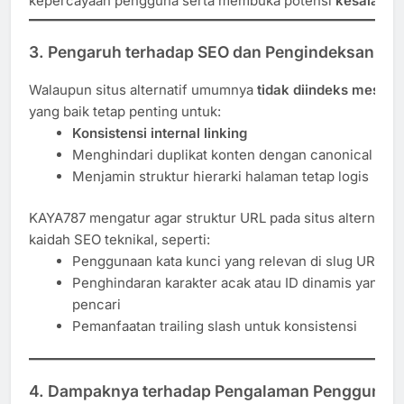
kepercayaan pengguna serta membuka potensi
kesalahan
3. Pengaruh terhadap SEO dan Pengindeksan
Walaupun situs alternatif umumnya
tidak diindeks mesin 
yang baik tetap penting untuk:
Konsistensi internal linking
Menghindari duplikat konten dengan canonical tag
Menjamin struktur hierarki halaman tetap logis
KAYA787 mengatur agar struktur URL pada situs alternatif 
kaidah SEO teknikal, seperti:
Penggunaan kata kunci yang relevan di slug URL
Penghindaran karakter acak atau ID dinamis yang t
pencari
Pemanfaatan trailing slash untuk konsistensi
4. Dampaknya terhadap Pengalaman Pengguna (