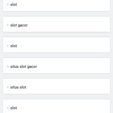
slot
slot gacor
slot
situs slot gacor
situs slot
slot