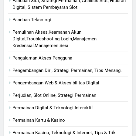
Panduan Slot, Strategi Permainan, Analisis Slot, Hiburan
Digital, Sistem Pembayaran Slot
Panduan Teknologi
Pemulihan Akses,Keamanan Akun
Digital,Troubleshooting Login,Manajemen
Kredensial,Manajemen Sesi
Pengalaman Akses Pengguna
Pengembangan Diri, Strategi Permainan, Tips Menang.
Pengembangan Web & Aksesibilitas Digital
Perjudian, Slot Online, Strategi Permainan
Permainan Digital & Teknologi Interaktif
Permainan Kartu & Kasino
Permainan Kasino, Teknologi & Internet, Tips & Trik