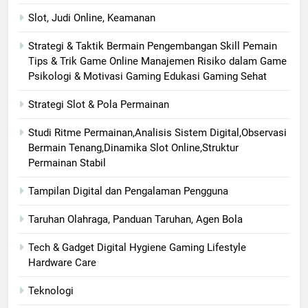
Slot, Judi Online, Keamanan
Strategi & Taktik Bermain Pengembangan Skill Pemain
Tips & Trik Game Online Manajemen Risiko dalam Game
Psikologi & Motivasi Gaming Edukasi Gaming Sehat
Strategi Slot & Pola Permainan
Studi Ritme Permainan,Analisis Sistem Digital,Observasi
Bermain Tenang,Dinamika Slot Online,Struktur
Permainan Stabil
Tampilan Digital dan Pengalaman Pengguna
Taruhan Olahraga, Panduan Taruhan, Agen Bola
Tech & Gadget Digital Hygiene Gaming Lifestyle
Hardware Care
Teknologi