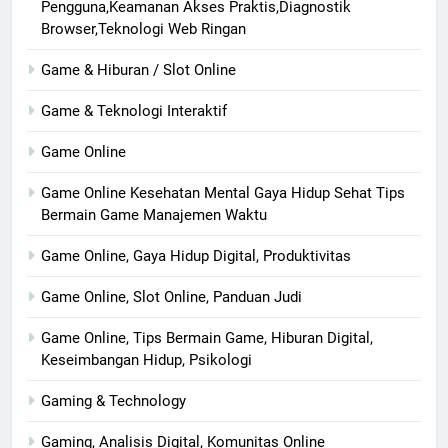
Pengguna,Keamanan Akses Praktis,Diagnostik
Browser,Teknologi Web Ringan
Game & Hiburan / Slot Online
Game & Teknologi Interaktif
Game Online
Game Online Kesehatan Mental Gaya Hidup Sehat Tips
Bermain Game Manajemen Waktu
Game Online, Gaya Hidup Digital, Produktivitas
Game Online, Slot Online, Panduan Judi
Game Online, Tips Bermain Game, Hiburan Digital,
Keseimbangan Hidup, Psikologi
Gaming & Technology
Gaming, Analisis Digital, Komunitas Online