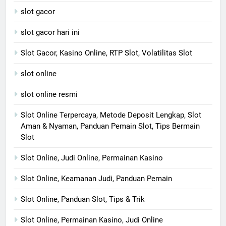
slot gacor
slot gacor hari ini
Slot Gacor, Kasino Online, RTP Slot, Volatilitas Slot
slot online
slot online resmi
Slot Online Terpercaya, Metode Deposit Lengkap, Slot
Aman & Nyaman, Panduan Pemain Slot, Tips Bermain
Slot
Slot Online, Judi Online, Permainan Kasino
Slot Online, Keamanan Judi, Panduan Pemain
Slot Online, Panduan Slot, Tips & Trik
Slot Online, Permainan Kasino, Judi Online