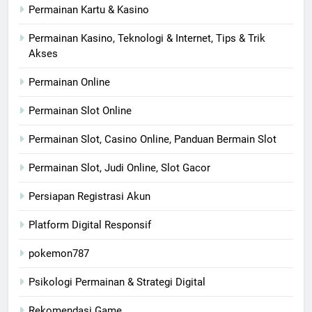
Permainan Kartu & Kasino
Permainan Kasino, Teknologi & Internet, Tips & Trik
Akses
Permainan Online
Permainan Slot Online
Permainan Slot, Casino Online, Panduan Bermain Slot
Permainan Slot, Judi Online, Slot Gacor
Persiapan Registrasi Akun
Platform Digital Responsif
pokemon787
Psikologi Permainan & Strategi Digital
Rekomendasi Game