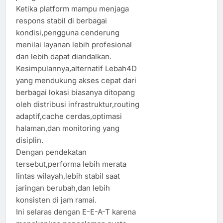
Ketika platform mampu menjaga
respons stabil di berbagai
kondisi,pengguna cenderung
menilai layanan lebih profesional
dan lebih dapat diandalkan.
Kesimpulannya,alternatif Lebah4D
yang mendukung akses cepat dari
berbagai lokasi biasanya ditopang
oleh distribusi infrastruktur,routing
adaptif,cache cerdas,optimasi
halaman,dan monitoring yang
disiplin.
Dengan pendekatan
tersebut,performa lebih merata
lintas wilayah,lebih stabil saat
jaringan berubah,dan lebih
konsisten di jam ramai.
Ini selaras dengan E-E-A-T karena