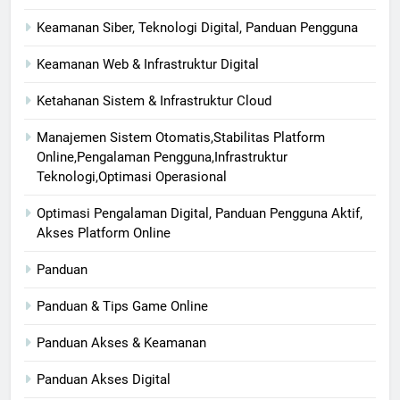
Keamanan Siber, Teknologi Digital, Panduan Pengguna
Keamanan Web & Infrastruktur Digital
Ketahanan Sistem & Infrastruktur Cloud
Manajemen Sistem Otomatis,Stabilitas Platform
Online,Pengalaman Pengguna,Infrastruktur
Teknologi,Optimasi Operasional
Optimasi Pengalaman Digital, Panduan Pengguna Aktif,
Akses Platform Online
Panduan
Panduan & Tips Game Online
Panduan Akses & Keamanan
Panduan Akses Digital