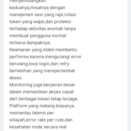
menyeimbangkan
keduanya,misalnya dengan
manajemen sesi yang rapi,rotasi
token yang wajar,dan proteksi
terhadap aktivitas anomali tanpa
membuat pengguna normal
terkena dampaknya.
Keamanan yang stabil membantu
performa karena mengurangi error
berulang,loop login,dan retry
berlebihan yang memperlambat
akses.
Monitoring juga berperan besar
dalam memastikan akses cepat
dari berbagai lokasi tetap terjaga.
Platform yang matang biasanya
memantau latensi per
wilayah,error rate per rute,dan
kesehatan node secara real