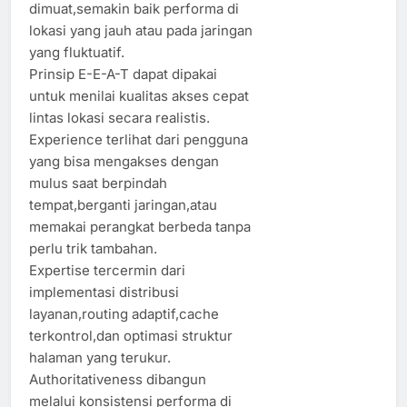
dimuat,semakin baik performa di
lokasi yang jauh atau pada jaringan
yang fluktuatif.
Prinsip E-E-A-T dapat dipakai
untuk menilai kualitas akses cepat
lintas lokasi secara realistis.
Experience terlihat dari pengguna
yang bisa mengakses dengan
mulus saat berpindah
tempat,berganti jaringan,atau
memakai perangkat berbeda tanpa
perlu trik tambahan.
Expertise tercermin dari
implementasi distribusi
layanan,routing adaptif,cache
terkontrol,dan optimasi struktur
halaman yang terukur.
Authoritativeness dibangun
melalui konsistensi performa di