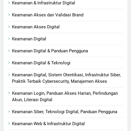
Keamanan & Infrastruktur Digital
Keamanan Akses dan Validasi Brand
Keamanan Akses Digital
Keamanan Digital
Keamanan Digital & Panduan Pengguna
Keamanan Digital & Teknologi
Keamanan Digital, Sistem Otentikasi, Infrastruktur Siber,
Praktik Terbaik Cybersecurity, Manajemen Akses
Keamanan Login, Panduan Akses Harian, Perlindungan
Akun, Literasi Digital
Keamanan Siber, Teknologi Digital, Panduan Pengguna
Keamanan Web & Infrastruktur Digital