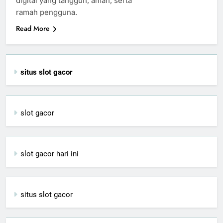
digital yang tangguh, aman, serta
ramah pengguna.
Read More
situs slot gacor
slot gacor
slot gacor hari ini
situs slot gacor