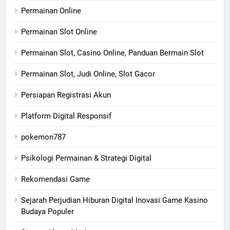
Permainan Online
Permainan Slot Online
Permainan Slot, Casino Online, Panduan Bermain Slot
Permainan Slot, Judi Online, Slot Gacor
Persiapan Registrasi Akun
Platform Digital Responsif
pokemon787
Psikologi Permainan & Strategi Digital
Rekomendasi Game
Sejarah Perjudian Hiburan Digital Inovasi Game Kasino
Budaya Populer