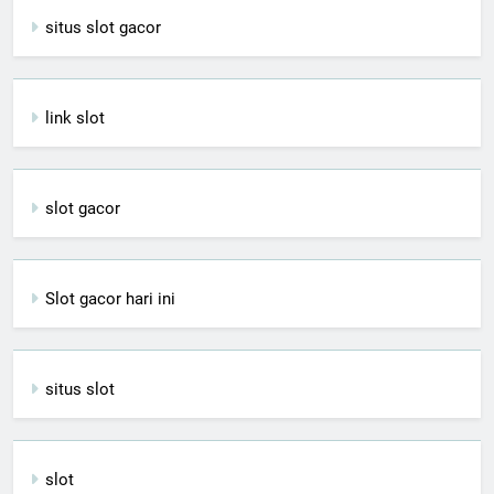
situs slot gacor
link slot
slot gacor
Slot gacor hari ini
situs slot
slot