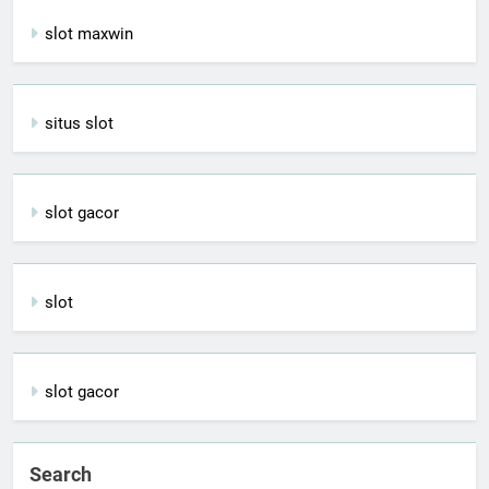
slot maxwin
situs slot
slot gacor
slot
slot gacor
Search