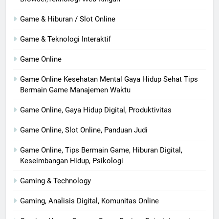
Game & Hiburan / Slot Online
Game & Teknologi Interaktif
Game Online
Game Online Kesehatan Mental Gaya Hidup Sehat Tips
Bermain Game Manajemen Waktu
Game Online, Gaya Hidup Digital, Produktivitas
Game Online, Slot Online, Panduan Judi
Game Online, Tips Bermain Game, Hiburan Digital,
Keseimbangan Hidup, Psikologi
Gaming & Technology
Gaming, Analisis Digital, Komunitas Online