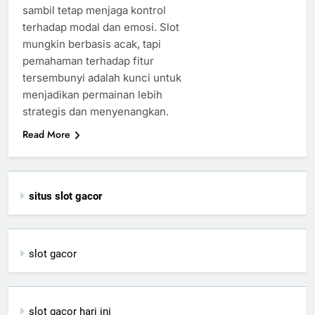
sambil tetap menjaga kontrol
terhadap modal dan emosi. Slot
mungkin berbasis acak, tapi
pemahaman terhadap fitur
tersembunyi adalah kunci untuk
menjadikan permainan lebih
strategis dan menyenangkan.
Read More
situs slot gacor
slot gacor
slot gacor hari ini