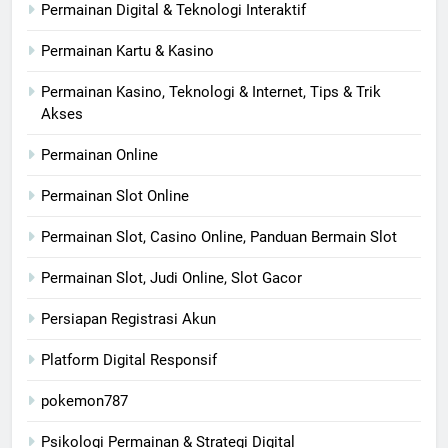
Permainan Digital & Teknologi Interaktif
Permainan Kartu & Kasino
Permainan Kasino, Teknologi & Internet, Tips & Trik
Akses
Permainan Online
Permainan Slot Online
Permainan Slot, Casino Online, Panduan Bermain Slot
Permainan Slot, Judi Online, Slot Gacor
Persiapan Registrasi Akun
Platform Digital Responsif
pokemon787
Psikologi Permainan & Strategi Digital