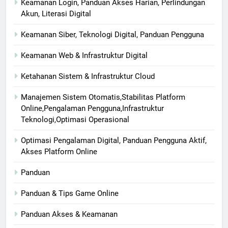
Keamanan Login, Panduan Akses Harian, Perlindungan
Akun, Literasi Digital
Keamanan Siber, Teknologi Digital, Panduan Pengguna
Keamanan Web & Infrastruktur Digital
Ketahanan Sistem & Infrastruktur Cloud
Manajemen Sistem Otomatis,Stabilitas Platform
Online,Pengalaman Pengguna,Infrastruktur
Teknologi,Optimasi Operasional
Optimasi Pengalaman Digital, Panduan Pengguna Aktif,
Akses Platform Online
Panduan
Panduan & Tips Game Online
Panduan Akses & Keamanan