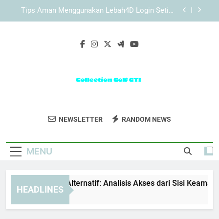
Skip
Tips Sebelum Daftar Edwinslot agar Tidak
to
Mengalami Hambatan Saat Registrasi
content
Daftar Lebah4D Mobile untuk Akses Cepat Kapan
Saja dengan Proses yang Mudah Dipahami
EDWINSLOT Link Alternatif: Analisis Akses dari
Sisi Keamanan dan Stabilitas
Tips Aman Menggunakan Lebah4D Login Setiap
Hari
Tips Sebelum Daftar Edwinslot agar Tidak
Mengalami Hambatan Saat Registrasi
Collection Golf
Temukan Koleksi Mobil Dan Merchandise
Daftar Lebah4D Mobile untuk Akses Cepat Kapan
NEWSLETTER
RANDOM NEWS
GTI
Saja dengan Proses yang Mudah Dipahami
Keren Dari Collection Golf GTI.
MENU
WINSLOT Link Alternatif: Analisis Akses dari Sisi Keamanan da
HEADLINES
onth Ago