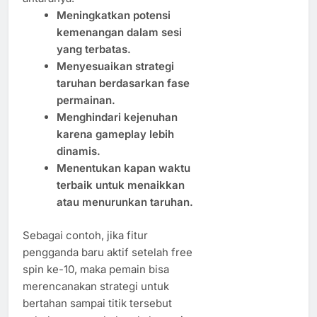
Meningkatkan potensi
kemenangan dalam sesi
yang terbatas.
Menyesuaikan strategi
taruhan berdasarkan fase
permainan.
Menghindari kejenuhan
karena gameplay lebih
dinamis.
Menentukan kapan waktu
terbaik untuk menaikkan
atau menurunkan taruhan.
Sebagai contoh, jika fitur
pengganda baru aktif setelah free
spin ke-10, maka pemain bisa
merencanakan strategi untuk
bertahan sampai titik tersebut