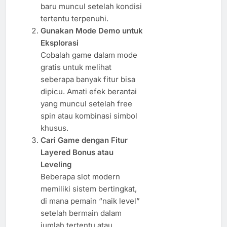
baru muncul setelah kondisi
tertentu terpenuhi.
Gunakan Mode Demo untuk
Eksplorasi
Cobalah game dalam mode
gratis untuk melihat
seberapa banyak fitur bisa
dipicu. Amati efek berantai
yang muncul setelah free
spin atau kombinasi simbol
khusus.
Cari Game dengan Fitur
Layered Bonus atau
Leveling
Beberapa slot modern
memiliki sistem bertingkat,
di mana pemain “naik level”
setelah bermain dalam
jumlah tertentu atau