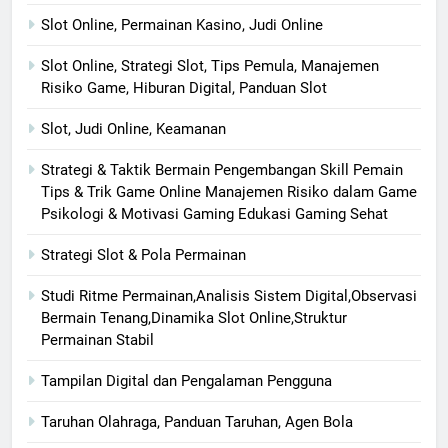
Slot Online, Permainan Kasino, Judi Online
Slot Online, Strategi Slot, Tips Pemula, Manajemen
Risiko Game, Hiburan Digital, Panduan Slot
Slot, Judi Online, Keamanan
Strategi & Taktik Bermain Pengembangan Skill Pemain
Tips & Trik Game Online Manajemen Risiko dalam Game
Psikologi & Motivasi Gaming Edukasi Gaming Sehat
Strategi Slot & Pola Permainan
Studi Ritme Permainan,Analisis Sistem Digital,Observasi
Bermain Tenang,Dinamika Slot Online,Struktur
Permainan Stabil
Tampilan Digital dan Pengalaman Pengguna
Taruhan Olahraga, Panduan Taruhan, Agen Bola