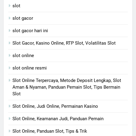
slot
slot gacor
slot gacor hari ini
Slot Gacor, Kasino Online, RTP Slot, Volatilitas Slot
slot online
slot online resmi
Slot Online Terpercaya, Metode Deposit Lengkap, Slot
Aman & Nyaman, Panduan Pemain Slot, Tips Bermain
Slot
Slot Online, Judi Online, Permainan Kasino
Slot Online, Keamanan Judi, Panduan Pemain
Slot Online, Panduan Slot, Tips & Trik