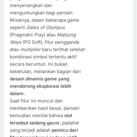
menyenangkan dan
menguntungkan bagi pemain.
Misalnya, dalam beberapa game
seperti
Gates of Olympus
(Pragmatic Play) atau
Mahjong
Ways
(PG Soft), fitur pengganda
atau
multiplier
baru terlihat setelah
kombinasi simbol tertentu aktif
secara beruntun. Ini bukan
kebetulan, melainkan bagian dari
desain dinamis game yang
mendorong eksplorasi lebih
dalam.
Saat fitur ini muncul dan
memberikan hasil besar, pemain
kemudian menilai bahwa
slot
tersebut sedang gacor
, padahal
yang terjadi adalah
pemicu dari