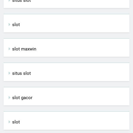
situs slot
slot
slot maxwin
situs slot
slot gacor
slot