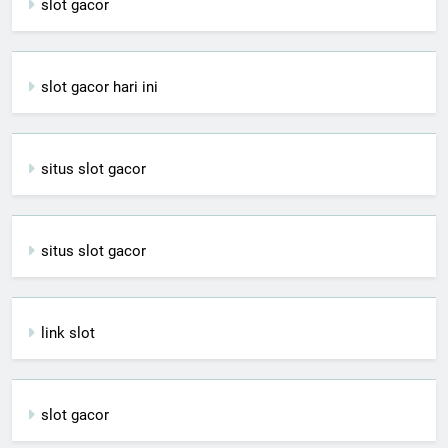
slot gacor
slot gacor hari ini
situs slot gacor
situs slot gacor
link slot
slot gacor