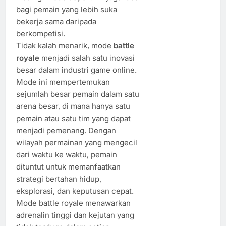
bagi pemain yang lebih suka
bekerja sama daripada
berkompetisi.
Tidak kalah menarik, mode
battle
royale
menjadi salah satu inovasi
besar dalam industri game online.
Mode ini mempertemukan
sejumlah besar pemain dalam satu
arena besar, di mana hanya satu
pemain atau satu tim yang dapat
menjadi pemenang. Dengan
wilayah permainan yang mengecil
dari waktu ke waktu, pemain
dituntut untuk memanfaatkan
strategi bertahan hidup,
eksplorasi, dan keputusan cepat.
Mode battle royale menawarkan
adrenalin tinggi dan kejutan yang