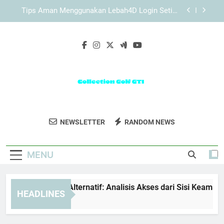
Skip
Tips Sebelum Daftar Edwinslot agar Tidak
to
Mengalami Hambatan Saat Registrasi
content
Daftar Lebah4D Mobile untuk Akses Cepat Kapan
Saja dengan Proses yang Mudah Dipahami
EDWINSLOT Link Alternatif: Analisis Akses dari
Sisi Keamanan dan Stabilitas
Tips Aman Menggunakan Lebah4D Login Setiap
Hari
Tips Sebelum Daftar Edwinslot agar Tidak
Mengalami Hambatan Saat Registrasi
Collection Golf
Temukan Koleksi Mobil Dan Merchandise
Daftar Lebah4D Mobile untuk Akses Cepat Kapan
NEWSLETTER
RANDOM NEWS
GTI
Saja dengan Proses yang Mudah Dipahami
Keren Dari Collection Golf GTI.
MENU
WINSLOT Link Alternatif: Analisis Akses dari Sisi Keamanan da
HEADLINES
Month Ago