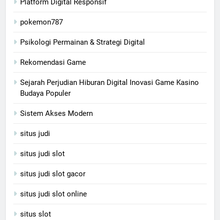
Platform Digital Responsif
pokemon787
Psikologi Permainan & Strategi Digital
Rekomendasi Game
Sejarah Perjudian Hiburan Digital Inovasi Game Kasino
Budaya Populer
Sistem Akses Modern
situs judi
situs judi slot
situs judi slot gacor
situs judi slot online
situs slot