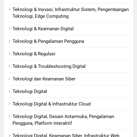
Teknologi & Inovasi, Infrastruktur Sistem, Pengembangan
Teknologi, Edge Computing
Teknologi & Keamanan Digital
Teknologi & Pengalaman Pengguna
Teknologi & Regulasi
Teknologi & Troubleshooting Digital
Teknologi dan Keamanan Siber
Teknologi Digital
Teknologi Digital & Infrastruktur Cloud
Teknologi Digital, Desain Antarmuka, Pengalaman
Pengguna, Platform Interaktif
Teknologi Digital, Keamanan Siber, Infrastruktur Web