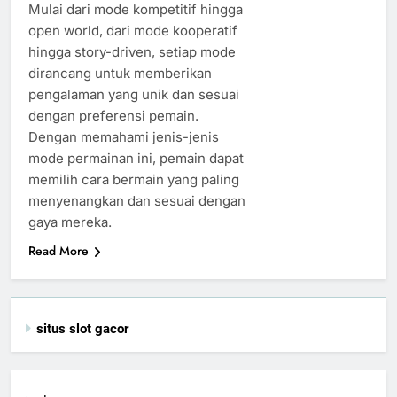
Mulai dari mode kompetitif hingga
open world, dari mode kooperatif
hingga story-driven, setiap mode
dirancang untuk memberikan
pengalaman yang unik dan sesuai
dengan preferensi pemain.
Dengan memahami jenis-jenis
mode permainan ini, pemain dapat
memilih cara bermain yang paling
menyenangkan dan sesuai dengan
gaya mereka.
Read More
situs slot gacor