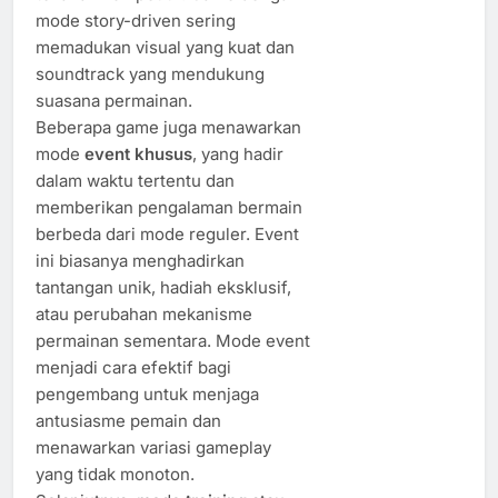
mode story-driven sering
memadukan visual yang kuat dan
soundtrack yang mendukung
suasana permainan.
Beberapa game juga menawarkan
mode
event khusus
, yang hadir
dalam waktu tertentu dan
memberikan pengalaman bermain
berbeda dari mode reguler. Event
ini biasanya menghadirkan
tantangan unik, hadiah eksklusif,
atau perubahan mekanisme
permainan sementara. Mode event
menjadi cara efektif bagi
pengembang untuk menjaga
antusiasme pemain dan
menawarkan variasi gameplay
yang tidak monoton.