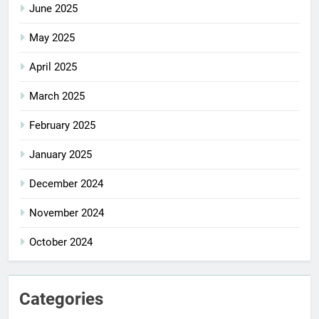
June 2025
May 2025
April 2025
March 2025
February 2025
January 2025
December 2024
November 2024
October 2024
Categories