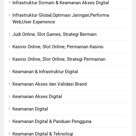
Infrastruktur Domain & Keamanan Akses Digital
Infrastruktur Global,Optimasi Jaringan,Performa
Web,User Experience
Judi Online, Slot Games, Strategi Bermain
Kasino Online, Slot Online, Permainan Kasino
Kasino Online, Slot Online, Strategi Permainan
Keamanan & Infrastruktur Digital
Keamanan Akses dan Validasi Brand
Keamanan Akses Digital
Keamanan Digital
Keamanan Digital & Panduan Pengguna
Keamanan Digital & Teknologi