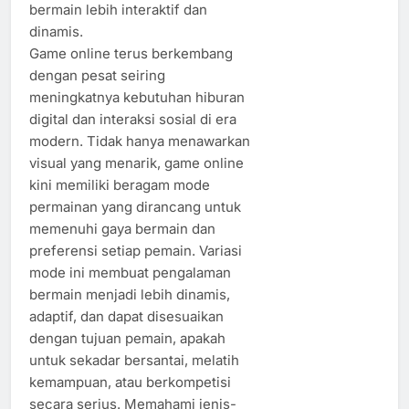
bermain lebih interaktif dan
dinamis.
Game online terus berkembang
dengan pesat seiring
meningkatnya kebutuhan hiburan
digital dan interaksi sosial di era
modern. Tidak hanya menawarkan
visual yang menarik, game online
kini memiliki beragam mode
permainan yang dirancang untuk
memenuhi gaya bermain dan
preferensi setiap pemain. Variasi
mode ini membuat pengalaman
bermain menjadi lebih dinamis,
adaptif, dan dapat disesuaikan
dengan tujuan pemain, apakah
untuk sekadar bersantai, melatih
kemampuan, atau berkompetisi
secara serius. Memahami jenis-