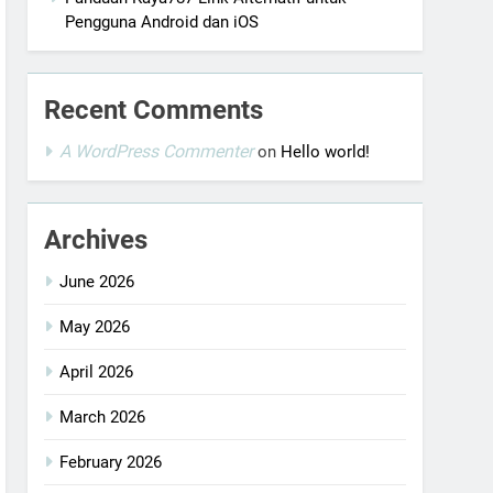
Pengguna Android dan iOS
Recent Comments
A WordPress Commenter
on
Hello world!
Archives
June 2026
May 2026
April 2026
March 2026
February 2026