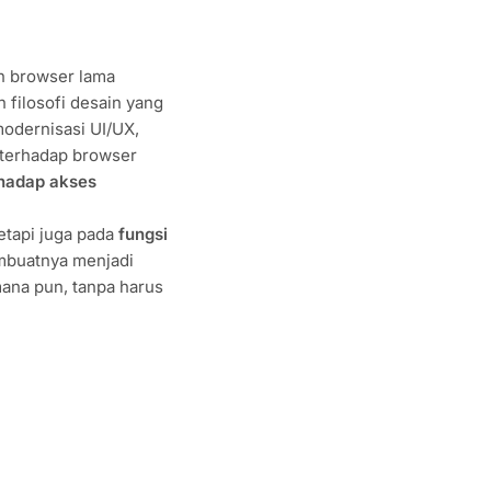
an browser lama
 filosofi desain yang
odernisasi UI/UX,
terhadap browser
hadap akses
etapi juga pada
fungsi
mbuatnya menjadi
mana pun, tanpa harus