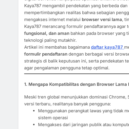
Kaya787 mengambil pendekatan yang berbeda dan i
mempertimbangkan realitas bahwa sebagian peng
mengakses internet melalui
browser versi lama
, t
Kaya787 merancang formulir pendaftarannya agar 
fungsional, dan aman
bahkan pada browser yang 
teknologi paling mutakhir.
Artikel ini membahas bagaimana
daftar kaya787
m
formulir pendaftaran
dengan berbagai versi browse
strategis di balik keputusan ini, serta pendekatan 
agar pengalaman pengguna tetap optimal.
1.
Mengapa Kompatibilitas dengan Browser Lama 
Meski tren global menunjukkan dominasi Chrome, Sa
versi terbaru, realitanya banyak pengguna:
Menggunakan perangkat lawas yang tidak 
sistem operasi
Mengakses dari jaringan publik atau kompu