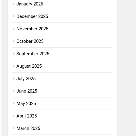
January 2026
December 2025
November 2025
October 2025
September 2025
August 2025
July 2025
June 2025
May 2025
April 2025
March 2025