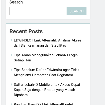
Search
SEARCH
Recent Posts
EDWINSLOT Link Alternatif: Analisis Akses
dari Sisi Keamanan dan Stabilitas
Tips Aman Menggunakan Lebah4D Login
Setiap Hari
Tips Sebelum Daftar Edwinslot agar Tidak
Mengalami Hambatan Saat Registrasi
Daftar Lebah4D Mobile untuk Akses Cepat
Kapan Saja dengan Proses yang Mudah
Dipahami
Panduan Kaya787 Link Alternatif untuk