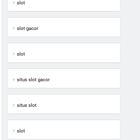
slot
slot gacor
slot
situs slot gacor
situs slot
slot