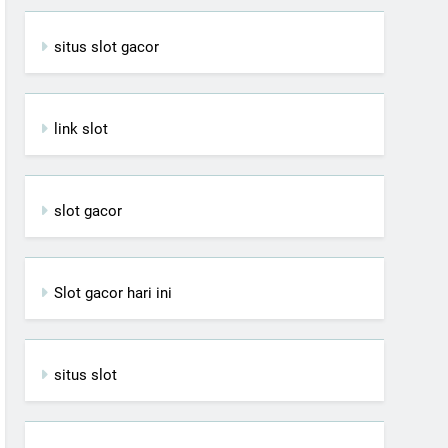
situs slot gacor
link slot
slot gacor
Slot gacor hari ini
situs slot