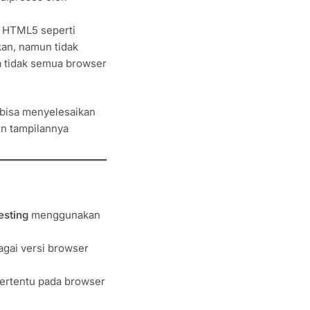
ve HTML5 seperti
an, namun tidak
a tidak semua browser
bisa menyelesaikan
un tampilannya
esting
menggunakan
agai versi browser
tertentu pada browser