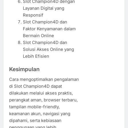
Slot Champion4D dengan
Layanan Digital yang
Responsif
Slot Champion4D dan
Faktor Kenyamanan dalam
Bermain Online
Slot Champion4D dan
Solusi Akses Online yang
Lebih Efisien
Kesimpulan
Cara mengoptimalkan pengalaman
di Slot Champion4D dapat
dilakukan melalui akses praktis,
perangkat aman, browser terbaru,
tampilan mobile-friendly,
keamanan akun, navigasi yang
dipahami, serta kebiasaan
penggunaan yang lebih