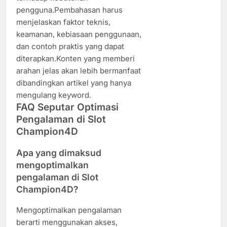
pengguna.Pembahasan harus
menjelaskan faktor teknis,
keamanan, kebiasaan penggunaan,
dan contoh praktis yang dapat
diterapkan.Konten yang memberi
arahan jelas akan lebih bermanfaat
dibandingkan artikel yang hanya
mengulang keyword.
FAQ Seputar Optimasi
Pengalaman di Slot
Champion4D
Apa yang dimaksud
mengoptimalkan
pengalaman di Slot
Champion4D?
Mengoptimalkan pengalaman
berarti menggunakan akses,