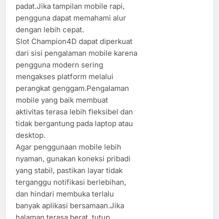
padat.Jika tampilan mobile rapi,
pengguna dapat memahami alur
dengan lebih cepat.
Slot Champion4D dapat diperkuat
dari sisi pengalaman mobile karena
pengguna modern sering
mengakses platform melalui
perangkat genggam.Pengalaman
mobile yang baik membuat
aktivitas terasa lebih fleksibel dan
tidak bergantung pada laptop atau
desktop.
Agar penggunaan mobile lebih
nyaman, gunakan koneksi pribadi
yang stabil, pastikan layar tidak
terganggu notifikasi berlebihan,
dan hindari membuka terlalu
banyak aplikasi bersamaan.Jika
halaman terasa berat, tutup