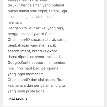
terukur.Pengalaman yang optimal
bukan hanya soal cepat, tetapi juga
soal aman, jelas, stabil, dan
nyaman.
Dengan struktur artikel yang rapi,
penggunaan keyword Slot
Champion4D secara natural, serta
pembahasan yang menjawab
search intent, brand keyword
dapat diperkuat secara sehat di
Google.Konten seperti ini memberi
nilai informatif bagi pengguna
yang ingin memahami
Champion4D dari sisi akses, fitur,
keamanan, dan pengalaman digital
yang lebih profesional.
Read More