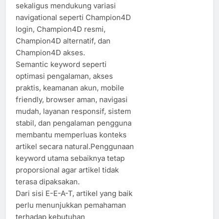
sekaligus mendukung variasi
navigational seperti Champion4D
login, Champion4D resmi,
Champion4D alternatif, dan
Champion4D akses.
Semantic keyword seperti
optimasi pengalaman, akses
praktis, keamanan akun, mobile
friendly, browser aman, navigasi
mudah, layanan responsif, sistem
stabil, dan pengalaman pengguna
membantu memperluas konteks
artikel secara natural.Penggunaan
keyword utama sebaiknya tetap
proporsional agar artikel tidak
terasa dipaksakan.
Dari sisi E-E-A-T, artikel yang baik
perlu menunjukkan pemahaman
terhadap kebutuhan