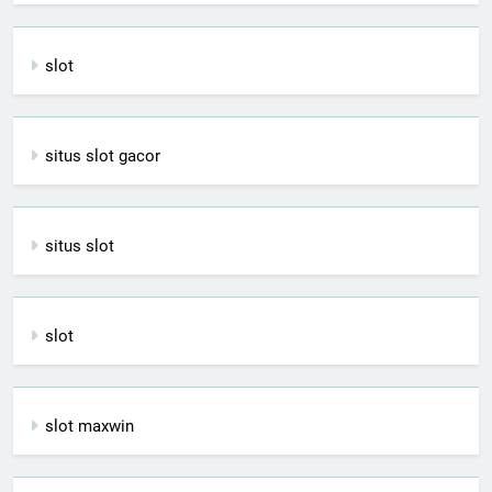
slot
situs slot gacor
situs slot
slot
slot maxwin