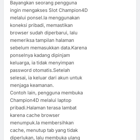
Bayangkan seorang pengguna
ingin mengakses Slot Champion4D
melalui ponsel.Ia menggunakan
koneksi pribadi, memastikan
browser sudah diperbarui, lalu
memeriksa tampilan halaman
sebelum memasukkan data.Karena
ponselnya kadang dipinjam
keluarga, ia tidak menyimpan
password otomatis.Setelah
selesai, ia keluar dari akun untuk
menjaga keamanan.
Contoh lain, pengguna membuka
Champion4D melalui laptop
pribadi.Halaman terasa lambat
karena cache browser
menumpuk.Ia membersihkan
cache, menutup tab yang tidak
diperlukan, lalu membuka ulang