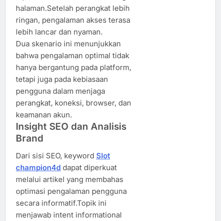
halaman.Setelah perangkat lebih
ringan, pengalaman akses terasa
lebih lancar dan nyaman.
Dua skenario ini menunjukkan
bahwa pengalaman optimal tidak
hanya bergantung pada platform,
tetapi juga pada kebiasaan
pengguna dalam menjaga
perangkat, koneksi, browser, dan
keamanan akun.
Insight SEO dan Analisis
Brand
Dari sisi SEO, keyword
Slot
champion4d
dapat diperkuat
melalui artikel yang membahas
optimasi pengalaman pengguna
secara informatif.Topik ini
menjawab intent informational