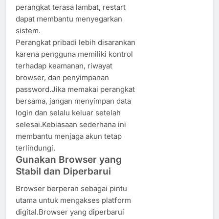
perangkat terasa lambat, restart
dapat membantu menyegarkan
sistem.
Perangkat pribadi lebih disarankan
karena pengguna memiliki kontrol
terhadap keamanan, riwayat
browser, dan penyimpanan
password.Jika memakai perangkat
bersama, jangan menyimpan data
login dan selalu keluar setelah
selesai.Kebiasaan sederhana ini
membantu menjaga akun tetap
terlindungi.
Gunakan Browser yang
Stabil dan Diperbarui
Browser berperan sebagai pintu
utama untuk mengakses platform
digital.Browser yang diperbarui