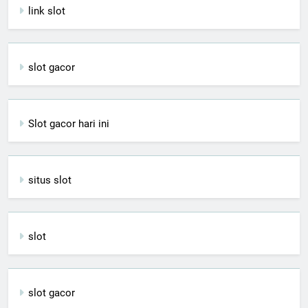
link slot
slot gacor
Slot gacor hari ini
situs slot
slot
slot gacor