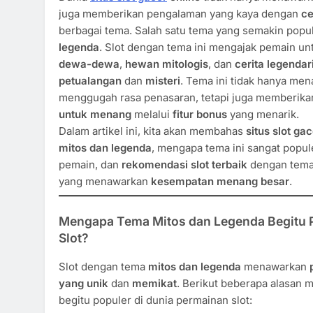
juga memberikan pengalaman yang kaya dengan
ce
berbagai tema. Salah satu tema yang semakin popu
legenda
. Slot dengan tema ini mengajak pemain un
dewa-dewa
,
hewan mitologis
, dan
cerita legendar
petualangan
dan
misteri
. Tema ini tidak hanya me
menggugah rasa penasaran, tetapi juga memberik
untuk menang
melalui
fitur bonus
yang menarik.
Dalam artikel ini, kita akan membahas
situs slot g
mitos dan legenda
, mengapa tema ini sangat popul
pemain, dan
rekomendasi slot terbaik
dengan tem
yang menawarkan
kesempatan menang besar
.
Mengapa Tema Mitos dan Legenda Begitu 
Slot?
Slot dengan tema
mitos dan legenda
menawarkan
yang unik
dan
memikat
. Berikut beberapa alasan 
begitu populer di dunia permainan slot: