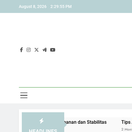
Skip
August 8, 2026
2:29:56 PM
to
content
Col
Temukan Ko
ses dari Sisi Keamanan dan Stabilitas
Tips Aman Mengg
2 Months Ago
HEADLINES