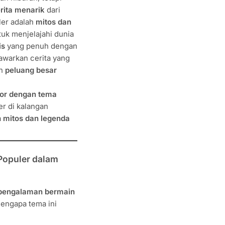
rita menarik
dari
ler adalah
mitos dan
tuk menjelajahi dunia
is
yang penuh dengan
nawarkan cerita yang
an
peluang besar
acor dengan tema
er di kalangan
a
mitos dan legenda
Populer dalam
pengalaman bermain
mengapa tema ini