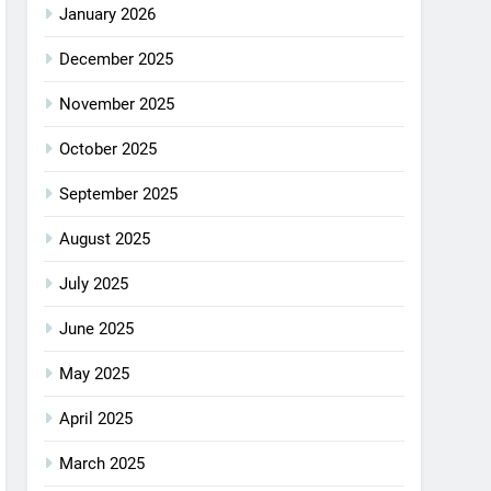
January 2026
December 2025
November 2025
October 2025
September 2025
August 2025
July 2025
June 2025
May 2025
April 2025
March 2025