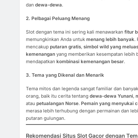
dan
dewa-dewa
.
2.
Pelbagai Peluang Menang
Slot dengan tema ini sering kali menawarkan
fitur 
memungkinkan Anda untuk
menang lebih banyak
. 
mencakup
putaran gratis
,
simbol wild yang melua
kemenangan
yang memberikan kesempatan lebih b
mendapatkan
kombinasi kemenangan besar
.
3.
Tema yang Dikenal dan Menarik
Tema mitos dan legenda sangat familiar dan banyak
orang, baik itu cerita tentang
dewa-dewa Yunani
,
m
atau
petualangan Norse
.
Pemain yang menyukai ce
merasa lebih terhubung dengan permainan dan lebi
putaran gulungan.
Rekomendasi Situs Slot Gacor dengan Tem