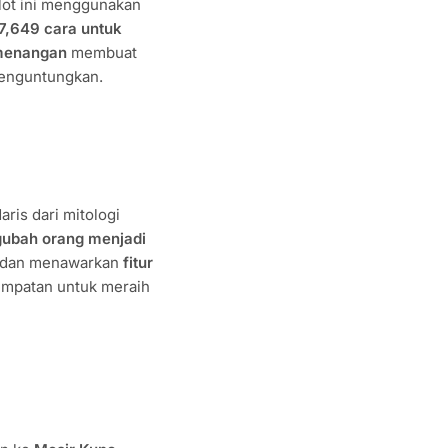
slot ini menggunakan
17,649 cara untuk
menangan
membuat
enguntungkan.
ris dari mitologi
ubah orang menjadi
dan menawarkan
fitur
mpatan untuk meraih