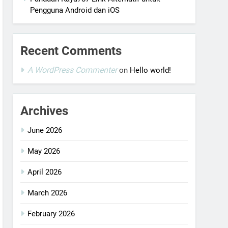
Pengguna Android dan iOS
Recent Comments
A WordPress Commenter
on
Hello world!
Archives
June 2026
May 2026
April 2026
March 2026
February 2026