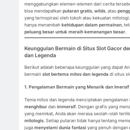
menggabungkan elemen-elemen dari cerita tersebu
bisa mendapatkan
putaran gratis
,
wilds
, atau
peng
yang terinspirasi oleh tokoh atau kekuatan mitologi. F
hanya menambah
kehidupan dalam permainan
, te
peluang besar untuk meraih kemenangan besar
.
Keunggulan Bermain di Situs Slot Gacor d
dan Legenda
Berikut adalah beberapa keunggulan yang dapat And
bermain
slot bertema mitos dan legenda
di situs sl
1.
Pengalaman Bermain yang Menarik dan Imersif
Tema mitos dan legenda menciptakan pengalaman 
menghibur
dan
immersif
. Dengan grafis yang mena
yang memikat, Anda akan merasa seolah-olah terli
mitologis
. Setiap putaran tidak hanya tentang mem
juga
menyelami dunia fantasi
yang penuh dengan