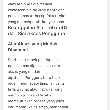
yang lebih praktis melalui
kebiasaan digital yang benar dan
pemahaman terhadap faktor teknis
yang memengaruhi kenyamanan.
Keunggulan Slot Lebah4D
dari Sisi Akses Pengguna
Alur Akses yang Mudah
Dipahami
Salah satu aspek penting dalam
pengalaman digital adalah alur
akses yang mudah
dipahami.Pengguna baru tidak
ingin menghadapi tampilan yang
terlalu rumit atau instruksi yang
membingungkan.Mereka
membutuhkan proses yang jelas
dari membuka halaman, mengenali