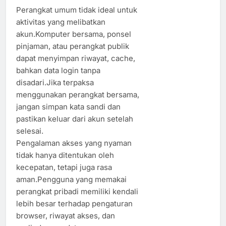
Perangkat umum tidak ideal untuk
aktivitas yang melibatkan
akun.Komputer bersama, ponsel
pinjaman, atau perangkat publik
dapat menyimpan riwayat, cache,
bahkan data login tanpa
disadari.Jika terpaksa
menggunakan perangkat bersama,
jangan simpan kata sandi dan
pastikan keluar dari akun setelah
selesai.
Pengalaman akses yang nyaman
tidak hanya ditentukan oleh
kecepatan, tetapi juga rasa
aman.Pengguna yang memakai
perangkat pribadi memiliki kendali
lebih besar terhadap pengaturan
browser, riwayat akses, dan