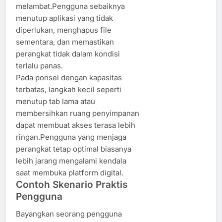
melambat.Pengguna sebaiknya
menutup aplikasi yang tidak
diperlukan, menghapus file
sementara, dan memastikan
perangkat tidak dalam kondisi
terlalu panas.
Pada ponsel dengan kapasitas
terbatas, langkah kecil seperti
menutup tab lama atau
membersihkan ruang penyimpanan
dapat membuat akses terasa lebih
ringan.Pengguna yang menjaga
perangkat tetap optimal biasanya
lebih jarang mengalami kendala
saat membuka platform digital.
Contoh Skenario Praktis
Pengguna
Bayangkan seorang pengguna