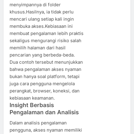
menyimpannya di folder
khusus.Hasilnya, ia tidak perlu
mencari ulang setiap kali ingin
membuka akses.Kebiasaan ini
membuat pengalaman lebih praktis
sekaligus mengurangi risiko salah
memilih halaman dari hasil
pencarian yang berbeda-beda.
Dua contoh tersebut menunjukkan
bahwa pengalaman akses nyaman
bukan hanya soal platform, tetapi
juga cara pengguna mengelola
perangkat, browser, koneksi, dan
kebiasaan keamanan.
Insight Berbasis
Pengalaman dan Analisis
Dalam analisis pengalaman
pengguna, akses nyaman memiliki