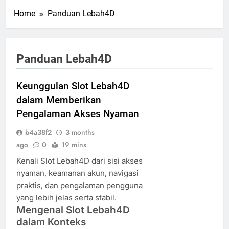
Home
Panduan Lebah4D
Panduan Lebah4D
Keunggulan Slot Lebah4D
dalam Memberikan
Pengalaman Akses Nyaman
b4a38f2
3 months
ago
0
19 mins
Kenali Slot Lebah4D dari sisi akses
nyaman, keamanan akun, navigasi
praktis, dan pengalaman pengguna
yang lebih jelas serta stabil.
Mengenal Slot Lebah4D
dalam Konteks