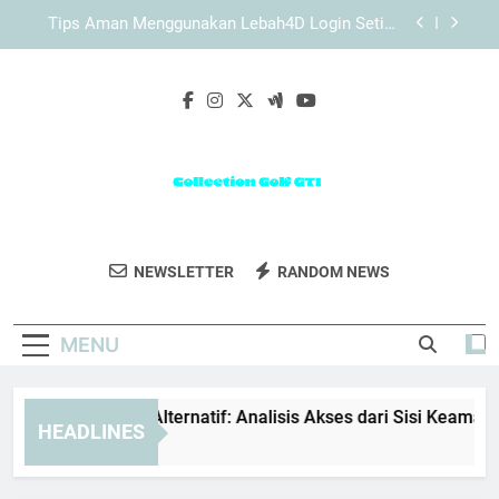
Skip
Tips Sebelum Daftar Edwinslot agar Tidak
to
Mengalami Hambatan Saat Registrasi
content
Daftar Lebah4D Mobile untuk Akses Cepat Kapan
Saja dengan Proses yang Mudah Dipahami
EDWINSLOT Link Alternatif: Analisis Akses dari
Sisi Keamanan dan Stabilitas
Tips Aman Menggunakan Lebah4D Login Setiap
Hari
Tips Sebelum Daftar Edwinslot agar Tidak
Mengalami Hambatan Saat Registrasi
Collection Golf
Temukan Koleksi Mobil Dan Merchandise
Daftar Lebah4D Mobile untuk Akses Cepat Kapan
NEWSLETTER
RANDOM NEWS
GTI
Saja dengan Proses yang Mudah Dipahami
Keren Dari Collection Golf GTI.
MENU
WINSLOT Link Alternatif: Analisis Akses dari Sisi Keamanan da
HEADLINES
onth Ago