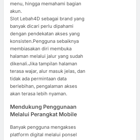
menu, hingga memahami bagian
akun.
Slot Lebah4D sebagai brand yang
banyak dicari perlu dipahami
dengan pendekatan akses yang
konsisten.Pengguna sebaiknya
membiasakan diri membuka
halaman melalui jalur yang sudah
dikenali.Jika tampilan halaman
terasa wajar, alur masuk jelas, dan
tidak ada permintaan data
berlebihan, pengalaman akses
akan terasa lebih nyaman.
Mendukung Penggunaan
Melalui Perangkat Mobile
Banyak pengguna mengakses
platform digital melalui ponsel