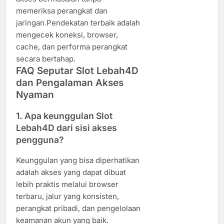
memeriksa perangkat dan
jaringan.Pendekatan terbaik adalah
mengecek koneksi, browser,
cache, dan performa perangkat
secara bertahap.
FAQ Seputar Slot Lebah4D
dan Pengalaman Akses
Nyaman
1. Apa keunggulan Slot
Lebah4D dari sisi akses
pengguna?
Keunggulan yang bisa diperhatikan
adalah akses yang dapat dibuat
lebih praktis melalui browser
terbaru, jalur yang konsisten,
perangkat pribadi, dan pengelolaan
keamanan akun yang baik.