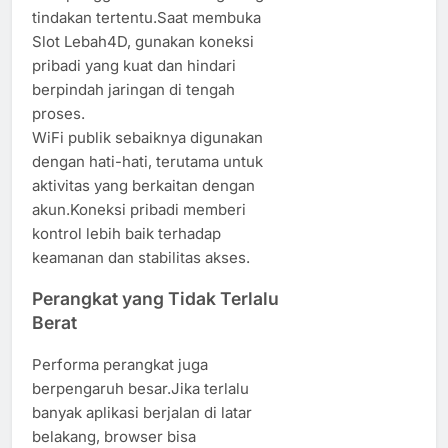
tindakan tertentu.Saat membuka
Slot Lebah4D, gunakan koneksi
pribadi yang kuat dan hindari
berpindah jaringan di tengah
proses.
WiFi publik sebaiknya digunakan
dengan hati-hati, terutama untuk
aktivitas yang berkaitan dengan
akun.Koneksi pribadi memberi
kontrol lebih baik terhadap
keamanan dan stabilitas akses.
Perangkat yang Tidak Terlalu
Berat
Performa perangkat juga
berpengaruh besar.Jika terlalu
banyak aplikasi berjalan di latar
belakang, browser bisa