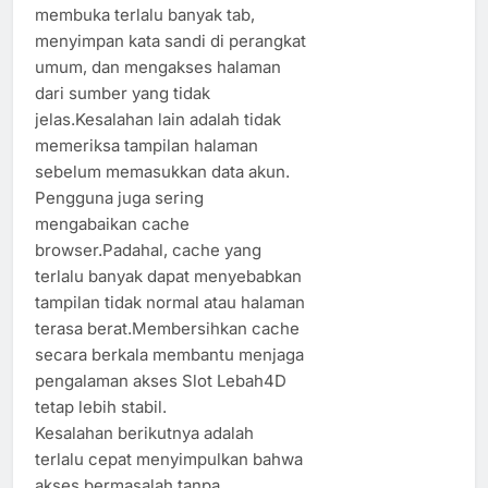
membuka terlalu banyak tab,
menyimpan kata sandi di perangkat
umum, dan mengakses halaman
dari sumber yang tidak
jelas.Kesalahan lain adalah tidak
memeriksa tampilan halaman
sebelum memasukkan data akun.
Pengguna juga sering
mengabaikan cache
browser.Padahal, cache yang
terlalu banyak dapat menyebabkan
tampilan tidak normal atau halaman
terasa berat.Membersihkan cache
secara berkala membantu menjaga
pengalaman akses Slot Lebah4D
tetap lebih stabil.
Kesalahan berikutnya adalah
terlalu cepat menyimpulkan bahwa
akses bermasalah tanpa