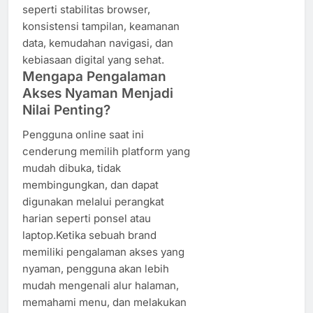
seperti stabilitas browser,
konsistensi tampilan, keamanan
data, kemudahan navigasi, dan
kebiasaan digital yang sehat.
Mengapa Pengalaman
Akses Nyaman Menjadi
Nilai Penting?
Pengguna online saat ini
cenderung memilih platform yang
mudah dibuka, tidak
membingungkan, dan dapat
digunakan melalui perangkat
harian seperti ponsel atau
laptop.Ketika sebuah brand
memiliki pengalaman akses yang
nyaman, pengguna akan lebih
mudah mengenali alur halaman,
memahami menu, dan melakukan