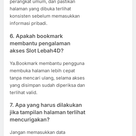
perangkat umum, dan pastikan
halaman yang dibuka terlihat
konsisten sebelum memasukkan
informasi pribadi.
6. Apakah bookmark
membantu pengalaman
akses Slot Lebah4D?
Ya.Bookmark membantu pengguna
membuka halaman lebih cepat
tanpa mencari ulang, selama akses
yang disimpan sudah diperiksa dan
terlihat valid.
7. Apa yang harus dilakukan
jika tampilan halaman terlihat
mencurigakan?
Jangan memasukkan data