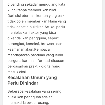
dibanding sekadar mengulang kata
kunci tanpa memberikan nilai.
Dari sisi otoritas, konten yang baik
tidak boleh memberikan klaim yang
tidak dapat dibuktikan.Artikel perlu
menjelaskan faktor yang bisa
dikendalikan pengguna, seperti
perangkat, koneksi, browser, dan
keamanan akun.Pembaca
mendapatkan panduan yang lebih
berguna karena informasi disusun
berdasarkan praktik digital yang
masuk akal.
Kesalahan Umum yang
Perlu Dihindari
Beberapa kesalahan yang sering
dilakukan pengguna adalah
memakai browser usang,