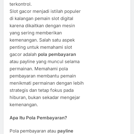
terkontrol.
Slot gacor menjadi istilah populer
di kalangan pemain slot digital
karena dikaitkan dengan mesin
yang sering memberikan
kemenangan. Salah satu aspek
penting untuk memahami slot
gacor adalah
pola pembayaran
atau payline yang muncul selama
permainan. Memahami pola
pembayaran membantu pemain
menikmati permainan dengan lebih
strategis dan tetap fokus pada
hiburan, bukan sekadar mengejar
kemenangan.
Apa Itu Pola Pembayaran?
Pola pembayaran atau
payline