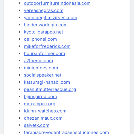
outdoorfurnitureindonesia.com
vereasnegras.com
yarininegitimizirvesi.com
hiddenworldgin.com
kyoto-carappo.net
cellphonei.com
mikeforfrederick.com
hoursinformer.com
a2theme.com
miniontees.com
socialspeaker.net
katsuragi-hanabi.com
peanutmutterrescue.org
bjjinspired.com
mexampac.org
idunn-watches.com
chezanimaux.com
salvetx.com
terapiabrevecentradaensoluciones.com