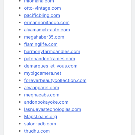
miomana.com
otto-vintage.com
pacificbling.com
ermannopitacco.com
alyamamah-auto.com
megahaber35.com
flaminglife.com
harmonyfarmcandles.com
patchandcoframes.com
demarques-et-vous.com
mybigcamera.net
foreverbeautycollection.com
alvaapparel.com
meghacabs.com
andonpokayoke.com
lasnuevastecnologias.com
MapsLoans.org
salon-adb.com
thudhu.com