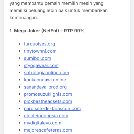
yang membantu pemain memilih mesin yang
memiliki peluang lebih baik untuk memberikan
kemenangan.
1.
Mega Joker (NetEnt)
– RTP 99%
turquoises.org
tinytownnj.com
sumibol.com
styogawear.com
sofrologiaonline.com
kpukabngawi.online
sanandaya-prod.org
promosuzukiignis.com
pickbestheadsets.com
paroisse-de-tarascon.com
oleoleindonesia.com
mydigitalevo.com
mejorescafeteras.com