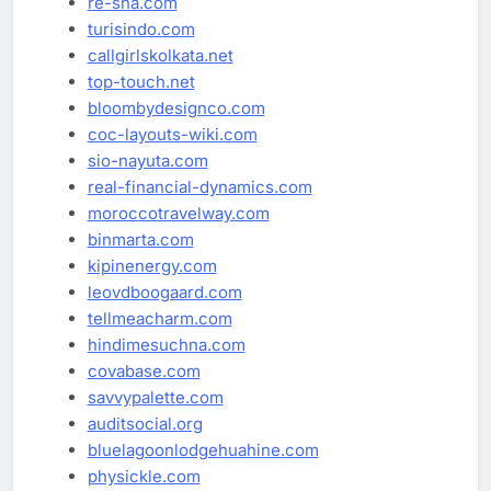
re-sha.com
turisindo.com
callgirlskolkata.net
top-touch.net
bloombydesignco.com
coc-layouts-wiki.com
sio-nayuta.com
real-financial-dynamics.com
moroccotravelway.com
binmarta.com
kipinenergy.com
leovdboogaard.com
tellmeacharm.com
hindimesuchna.com
covabase.com
savvypalette.com
auditsocial.org
bluelagoonlodgehuahine.com
physickle.com