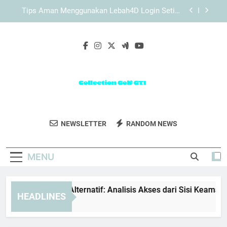
Skip
Tips Sebelum Daftar Edwinslot agar Tidak
to
Mengalami Hambatan Saat Registrasi
content
Daftar Lebah4D Mobile untuk Akses Cepat Kapan
Saja dengan Proses yang Mudah Dipahami
EDWINSLOT Link Alternatif: Analisis Akses dari
Sisi Keamanan dan Stabilitas
Tips Aman Menggunakan Lebah4D Login Setiap
Hari
Tips Sebelum Daftar Edwinslot agar Tidak
Mengalami Hambatan Saat Registrasi
Collection Golf
Temukan Koleksi Mobil Dan Merchandise
Daftar Lebah4D Mobile untuk Akses Cepat Kapan
NEWSLETTER
RANDOM NEWS
GTI
Saja dengan Proses yang Mudah Dipahami
Keren Dari Collection Golf GTI.
MENU
WINSLOT Link Alternatif: Analisis Akses dari Sisi Keamanan da
HEADLINES
Month Ago