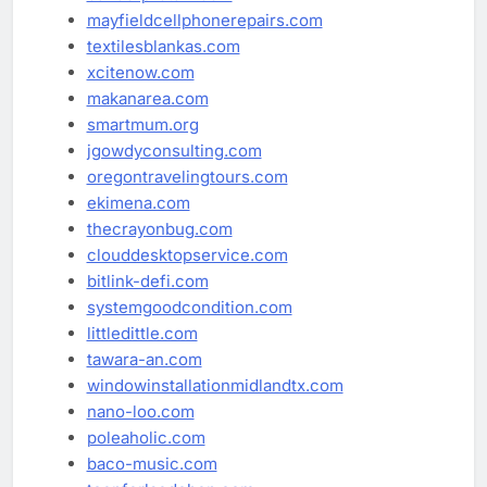
mayfieldcellphonerepairs.com
textilesblankas.com
xcitenow.com
makanarea.com
smartmum.org
jgowdyconsulting.com
oregontravelingtours.com
ekimena.com
thecrayonbug.com
clouddesktopservice.com
bitlink-defi.com
systemgoodcondition.com
littledittle.com
tawara-an.com
windowinstallationmidlandtx.com
nano-loo.com
poleaholic.com
baco-music.com