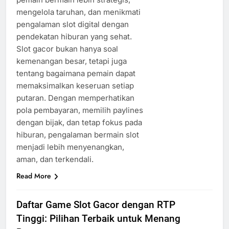
mengelola taruhan, dan menikmati
pengalaman slot digital dengan
pendekatan hiburan yang sehat.
Slot gacor bukan hanya soal
kemenangan besar, tetapi juga
tentang bagaimana pemain dapat
memaksimalkan keseruan setiap
putaran. Dengan memperhatikan
pola pembayaran, memilih paylines
dengan bijak, dan tetap fokus pada
hiburan, pengalaman bermain slot
menjadi lebih menyenangkan,
aman, dan terkendali.
Read More
Daftar Game Slot Gacor dengan RTP
Tinggi: Pilihan Terbaik untuk Menang