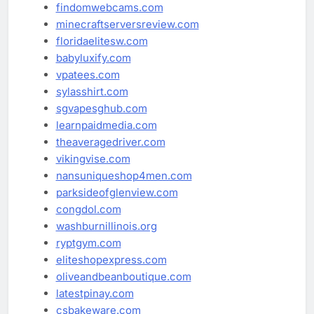
findomwebcams.com
minecraftserversreview.com
floridaelitesw.com
babyluxify.com
vpatees.com
sylasshirt.com
sgvapesghub.com
learnpaidmedia.com
theaveragedriver.com
vikingvise.com
nansuniqueshop4men.com
parksideofglenview.com
congdol.com
washburnillinois.org
ryptgym.com
eliteshopexpress.com
oliveandbeanboutique.com
latestpinay.com
csbakeware.com