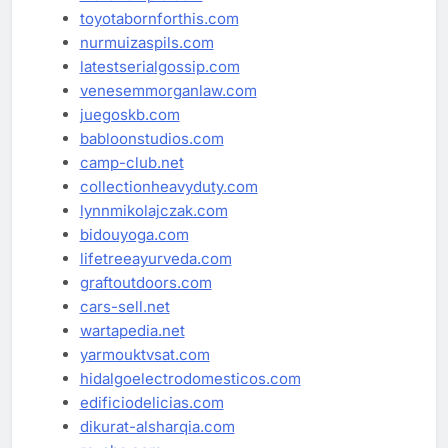
toyotabornforthis.com
nurmuizaspils.com
latestserialgossip.com
venesemmorganlaw.com
juegoskb.com
babloonstudios.com
camp-club.net
collectionheavyduty.com
lynnmikolajczak.com
bidouyoga.com
lifetreeayurveda.com
graftoutdoors.com
cars-sell.net
wartapedia.net
yarmouktvsat.com
hidalgoelectrodomesticos.com
edificiodelicias.com
dikurat-alsharqia.com