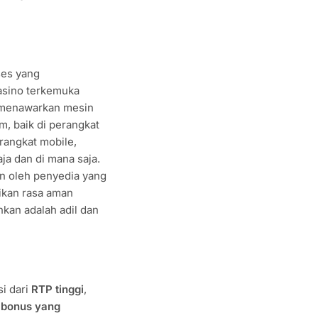
es yang
asino terkemuka
enawarkan mesin
m, baik di perangkat
rangkat mobile,
a dan di mana saja.
n oleh penyedia yang
rikan rasa aman
an adalah adil dan
i dari
RTP tinggi
,
r bonus yang