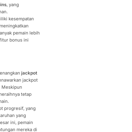
pins
, yang
han.
iliki kesempatan
 meningkatkan
banyak pemain lebih
fitur bonus ini
emenangkan
jackpot
 menawarkan jackpot
. Meskipun
meraihnya tetap
ain.
t progresif, yang
taruhan yang
esar ini, pemain
ntungan mereka di