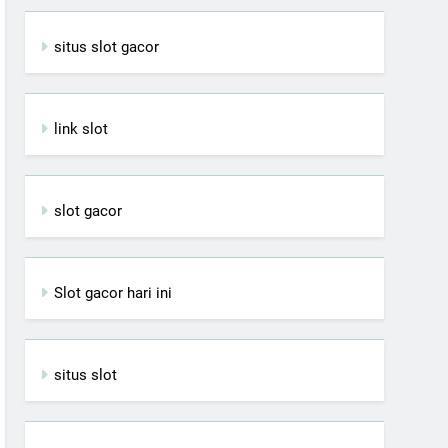
situs slot gacor
link slot
slot gacor
Slot gacor hari ini
situs slot