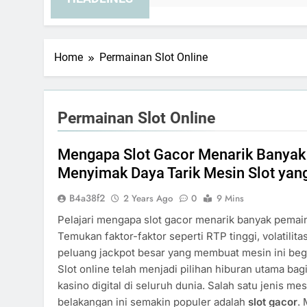
Home
Permainan Slot Online
Permainan Slot Online
Mengapa Slot Gacor Menarik Banya
Menyimak Daya Tarik Mesin Slot yan
B4a38f2
2 Years Ago
0
9 Mins
Pelajari mengapa slot gacor menarik banyak pemain
Temukan faktor-faktor seperti RTP tinggi, volatilitas
peluang jackpot besar yang membuat mesin ini begi
Slot online telah menjadi pilihan hiburan utama ba
kasino digital di seluruh dunia. Salah satu jenis mes
belakangan ini semakin populer adalah
slot gacor
. 