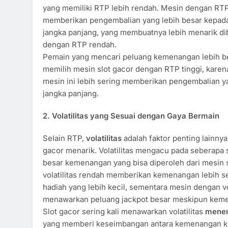
yang memiliki RTP lebih rendah. Mesin dengan RTP 
memberikan pengembalian yang lebih besar kepad
jangka panjang, yang membuatnya lebih menarik d
dengan RTP rendah.
Pemain yang mencari peluang kemenangan lebih be
memilih mesin slot gacor dengan RTP tinggi, kare
mesin ini lebih sering memberikan pengembalian ya
jangka panjang.
2.
Volatilitas yang Sesuai dengan Gaya Bermain
Selain RTP,
volatilitas
adalah faktor penting lainny
gacor menarik. Volatilitas mengacu pada seberapa 
besar kemenangan yang bisa diperoleh dari mesin 
volatilitas rendah memberikan kemenangan lebih se
hadiah yang lebih kecil, sementara mesin dengan vol
menawarkan peluang jackpot besar meskipun kemen
Slot gacor sering kali menawarkan volatilitas
menen
yang memberi keseimbangan antara kemenangan kec