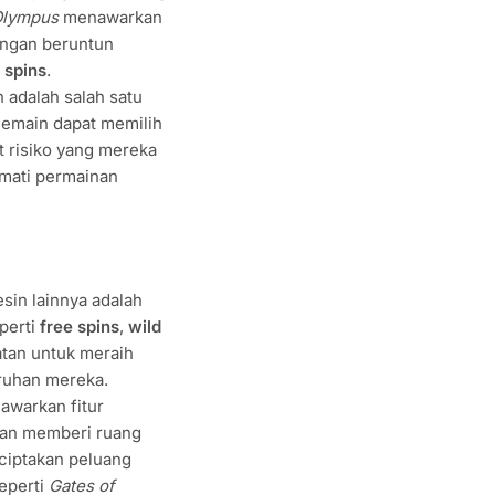
Olympus
menawarkan
angan beruntun
 spins
.
 adalah salah satu
Pemain dapat memilih
t risiko yang mereka
mati permainan
sin lainnya adalah
perti
free spins
,
wild
an untuk meraih
ruhan mereka.
warkan fitur
dan memberi ruang
nciptakan peluang
eperti
Gates of