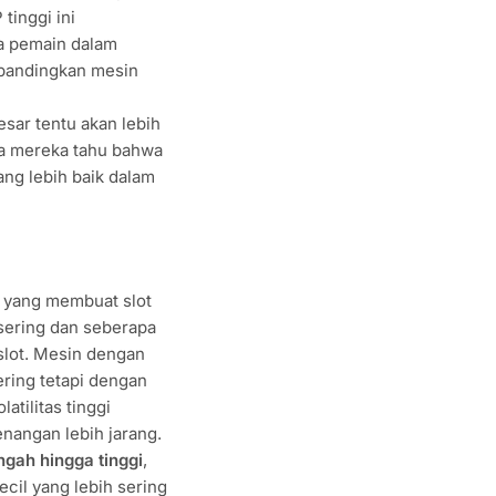
tinggi ini
a pemain dalam
ibandingkan mesin
sar tentu akan lebih
na mereka tahu bahwa
ng lebih baik dalam
a yang membuat slot
sering dan seberapa
slot. Mesin dengan
ring tetapi dengan
atilitas tinggi
angan lebih jarang.
gah hingga tinggi
,
il yang lebih sering