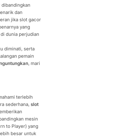
 dibandingkan
menarik dan
ran jika slot gacor
benarnya yang
di dunia perjudian
u diminati, serta
 kalangan pemain
enguntungkan
, mari
mahami terlebih
ara sederhana,
slot
memberikan
ibandingkan mesin
rn to Player) yang
lebih besar untuk