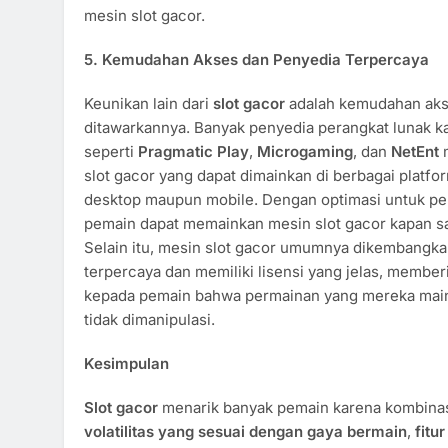
mesin slot gacor.
5.
Kemudahan Akses dan Penyedia Terpercaya
Keunikan lain dari
slot gacor
adalah kemudahan aks
ditawarkannya. Banyak penyedia perangkat lunak k
seperti
Pragmatic Play
,
Microgaming
, dan
NetEnt
m
slot gacor yang dapat dimainkan di berbagai platfor
desktop maupun mobile. Dengan optimasi untuk pe
pemain dapat memainkan mesin slot gacor kapan saj
Selain itu, mesin slot gacor umumnya dikembangka
terpercaya dan memiliki lisensi yang jelas, membe
kepada pemain bahwa permainan yang mereka maink
tidak dimanipulasi.
Kesimpulan
Slot gacor
menarik banyak pemain karena kombinas
volatilitas yang sesuai dengan gaya bermain
,
fitu