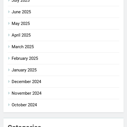
July 2025
June 2025
May 2025
April 2025
March 2025
February 2025
January 2025
December 2024
November 2024
October 2024