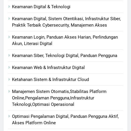
Keamanan Digital & Teknologi
Keamanan Digital, Sistem Otentikasi, Infrastruktur Siber,
Praktik Terbaik Cybersecurity, Manajemen Akses
Keamanan Login, Panduan Akses Harian, Perlindungan
Akun, Literasi Digital
Keamanan Siber, Teknologi Digital, Panduan Pengguna
Keamanan Web & Infrastruktur Digital
Ketahanan Sistem & Infrastruktur Cloud
Manajemen Sistem Otomatis,Stabilitas Platform
Online,Pengalaman Pengguna,Infrastruktur
Teknologi,Optimasi Operasional
Optimasi Pengalaman Digital, Panduan Pengguna Aktif,
Akses Platform Online