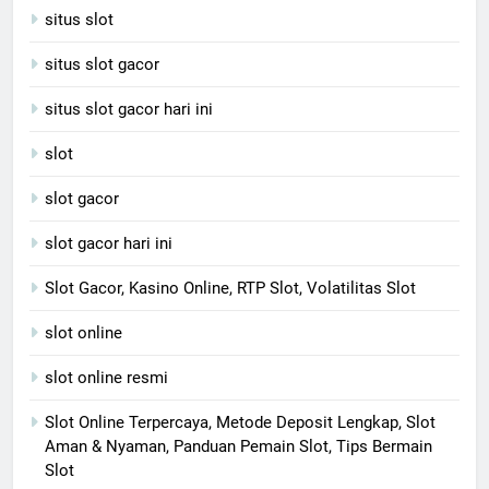
situs slot
situs slot gacor
situs slot gacor hari ini
slot
slot gacor
slot gacor hari ini
Slot Gacor, Kasino Online, RTP Slot, Volatilitas Slot
slot online
slot online resmi
Slot Online Terpercaya, Metode Deposit Lengkap, Slot
Aman & Nyaman, Panduan Pemain Slot, Tips Bermain
Slot