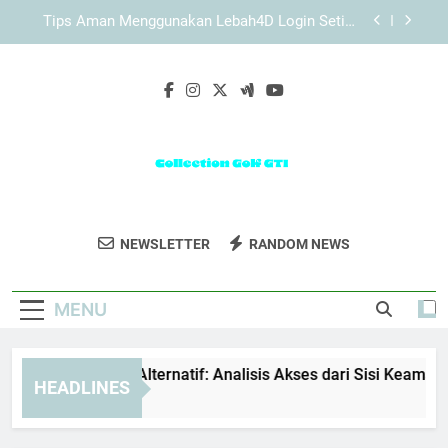
Skip
Tips Sebelum Daftar Edwinslot agar Tidak
to
Mengalami Hambatan Saat Registrasi
content
Daftar Lebah4D Mobile untuk Akses Cepat Kapan
Saja dengan Proses yang Mudah Dipahami
EDWINSLOT Link Alternatif: Analisis Akses dari
Sisi Keamanan dan Stabilitas
Tips Aman Menggunakan Lebah4D Login Setiap
Hari
Tips Sebelum Daftar Edwinslot agar Tidak
Mengalami Hambatan Saat Registrasi
Collection Golf
Temukan Koleksi Mobil Dan Merchandise
Daftar Lebah4D Mobile untuk Akses Cepat Kapan
NEWSLETTER
RANDOM NEWS
GTI
Saja dengan Proses yang Mudah Dipahami
Keren Dari Collection Golf GTI.
MENU
WINSLOT Link Alternatif: Analisis Akses dari Sisi Keamanan da
HEADLINES
Month Ago