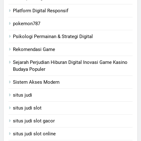
Platform Digital Responsif
pokemon787
Psikologi Permainan & Strategi Digital
Rekomendasi Game
Sejarah Perjudian Hiburan Digital Inovasi Game Kasino
Budaya Populer
Sistem Akses Modern
situs judi
situs judi slot
situs judi slot gacor
situs judi slot online