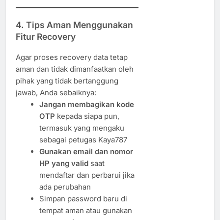
4. Tips Aman Menggunakan
Fitur Recovery
Agar proses recovery data tetap
aman dan tidak dimanfaatkan oleh
pihak yang tidak bertanggung
jawab, Anda sebaiknya:
Jangan membagikan kode
OTP
kepada siapa pun,
termasuk yang mengaku
sebagai petugas Kaya787
Gunakan email dan nomor
HP yang valid
saat
mendaftar dan perbarui jika
ada perubahan
Simpan password baru di
tempat aman atau gunakan