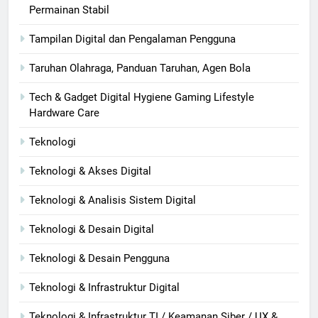
Permainan Stabil
Tampilan Digital dan Pengalaman Pengguna
Taruhan Olahraga, Panduan Taruhan, Agen Bola
Tech & Gadget Digital Hygiene Gaming Lifestyle
Hardware Care
Teknologi
Teknologi & Akses Digital
Teknologi & Analisis Sistem Digital
Teknologi & Desain Digital
Teknologi & Desain Pengguna
Teknologi & Infrastruktur Digital
Teknologi & Infrastruktur TI / Keamanan Siber / UX &