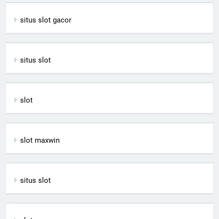
situs slot gacor
situs slot
slot
slot maxwin
situs slot