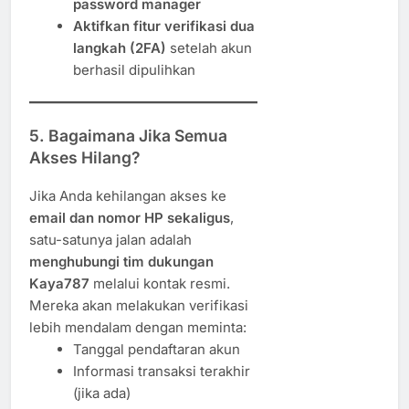
password manager
Aktifkan fitur verifikasi dua
langkah (2FA)
setelah akun
berhasil dipulihkan
5. Bagaimana Jika Semua
Akses Hilang?
Jika Anda kehilangan akses ke
email dan nomor HP sekaligus
,
satu-satunya jalan adalah
menghubungi tim dukungan
Kaya787
melalui kontak resmi.
Mereka akan melakukan verifikasi
lebih mendalam dengan meminta:
Tanggal pendaftaran akun
Informasi transaksi terakhir
(jika ada)