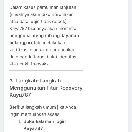
Dalam kasus pemulihan lanjutan
(misalnya akun dikompromikan
atau data login tidak cocok),
Kaya787 biasanya akan meminta
pengguna
menghubungi layanan
pelanggan
, lalu melakukan
verifikasi manual menggunakan
data pendaftaran, bukti identitas,
atau bukti transaksi.
3. Langkah-Langkah
Menggunakan Fitur Recovery
Kaya787
Berikut langkah umum jika Anda
ingin memulihkan akses:
Buka halaman login
Kaya787