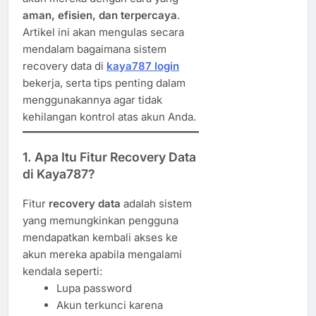
aman, efisien, dan terpercaya
.
Artikel ini akan mengulas secara
mendalam bagaimana sistem
recovery data di
kaya787 login
bekerja, serta tips penting dalam
menggunakannya agar tidak
kehilangan kontrol atas akun Anda.
1. Apa Itu Fitur Recovery Data
di Kaya787?
Fitur
recovery data
adalah sistem
yang memungkinkan pengguna
mendapatkan kembali akses ke
akun mereka apabila mengalami
kendala seperti:
Lupa password
Akun terkunci karena