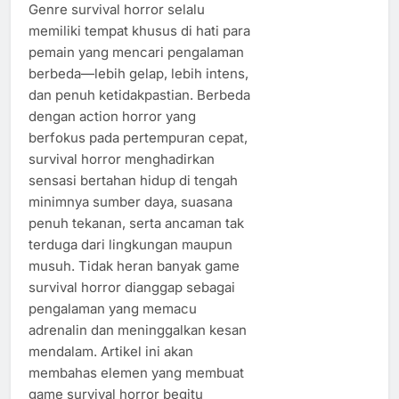
Genre survival horror selalu
memiliki tempat khusus di hati para
pemain yang mencari pengalaman
berbeda—lebih gelap, lebih intens,
dan penuh ketidakpastian. Berbeda
dengan action horror yang
berfokus pada pertempuran cepat,
survival horror menghadirkan
sensasi bertahan hidup di tengah
minimnya sumber daya, suasana
penuh tekanan, serta ancaman tak
terduga dari lingkungan maupun
musuh. Tidak heran banyak game
survival horror dianggap sebagai
pengalaman yang memacu
adrenalin dan meninggalkan kesan
mendalam. Artikel ini akan
membahas elemen yang membuat
game survival horror begitu