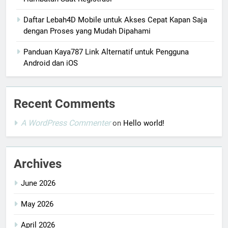
Daftar Lebah4D Mobile untuk Akses Cepat Kapan Saja
dengan Proses yang Mudah Dipahami
Panduan Kaya787 Link Alternatif untuk Pengguna
Android dan iOS
Recent Comments
A WordPress Commenter
on
Hello world!
Archives
June 2026
May 2026
April 2026