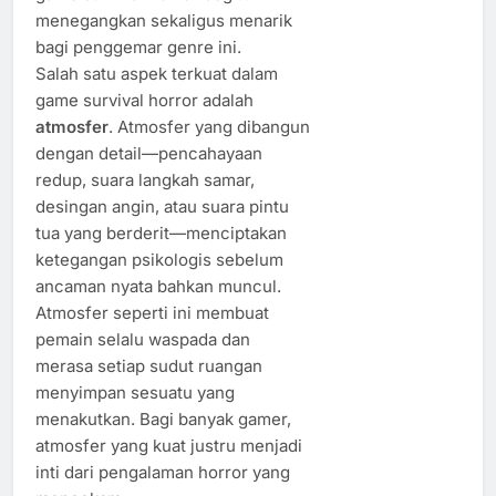
menegangkan sekaligus menarik
bagi penggemar genre ini.
Salah satu aspek terkuat dalam
game survival horror adalah
atmosfer
. Atmosfer yang dibangun
dengan detail—pencahayaan
redup, suara langkah samar,
desingan angin, atau suara pintu
tua yang berderit—menciptakan
ketegangan psikologis sebelum
ancaman nyata bahkan muncul.
Atmosfer seperti ini membuat
pemain selalu waspada dan
merasa setiap sudut ruangan
menyimpan sesuatu yang
menakutkan. Bagi banyak gamer,
atmosfer yang kuat justru menjadi
inti dari pengalaman horror yang