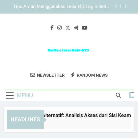
Skip
Tips Sebelum Daftar Edwinslot agar Tidak
to
Mengalami Hambatan Saat Registrasi
content
Daftar Lebah4D Mobile untuk Akses Cepat Kapan
Saja dengan Proses yang Mudah Dipahami
EDWINSLOT Link Alternatif: Analisis Akses dari
Sisi Keamanan dan Stabilitas
Tips Aman Menggunakan Lebah4D Login Setiap
Hari
Tips Sebelum Daftar Edwinslot agar Tidak
Mengalami Hambatan Saat Registrasi
Collection Golf
Temukan Koleksi Mobil Dan Merchandise
Daftar Lebah4D Mobile untuk Akses Cepat Kapan
NEWSLETTER
RANDOM NEWS
GTI
Saja dengan Proses yang Mudah Dipahami
Keren Dari Collection Golf GTI.
MENU
WINSLOT Link Alternatif: Analisis Akses dari Sisi Keamanan da
HEADLINES
Month Ago