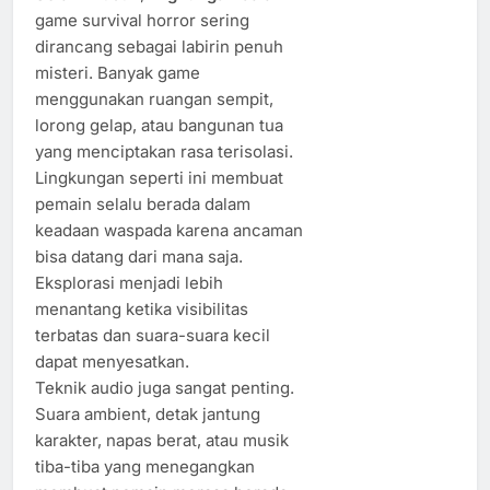
game survival horror sering
dirancang sebagai labirin penuh
misteri. Banyak game
menggunakan ruangan sempit,
lorong gelap, atau bangunan tua
yang menciptakan rasa terisolasi.
Lingkungan seperti ini membuat
pemain selalu berada dalam
keadaan waspada karena ancaman
bisa datang dari mana saja.
Eksplorasi menjadi lebih
menantang ketika visibilitas
terbatas dan suara-suara kecil
dapat menyesatkan.
Teknik audio juga sangat penting.
Suara ambient, detak jantung
karakter, napas berat, atau musik
tiba-tiba yang menegangkan