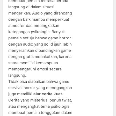
membuat pemain merasa berada
langsung di dalam situasi
mengerikan. Audio yang dirancang
dengan baik mampu memperkuat
atmosfer dan meningkatkan
ketegangan psikologis. Banyak
pemain setuju bahwa game horror
dengan audio yang solid jauh lebih
menyeramkan dibandingkan game
dengan grafis menakutkan, karena
suara memiliki kemampuan
mempengaruhi emosi secara
langsung.
Tidak bisa diabaikan bahwa game
survival horror yang menegangkan
juga memiliki
alur cerita kuat
.
Cerita yang misterius, penuh twist,
atau mengangkat tema psikologis
membuat pemain tenggelam dalam