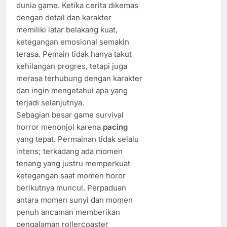
dunia game. Ketika cerita dikemas
dengan detail dan karakter
memiliki latar belakang kuat,
ketegangan emosional semakin
terasa. Pemain tidak hanya takut
kehilangan progres, tetapi juga
merasa terhubung dengan karakter
dan ingin mengetahui apa yang
terjadi selanjutnya.
Sebagian besar game survival
horror menonjol karena
pacing
yang tepat. Permainan tidak selalu
intens; terkadang ada momen
tenang yang justru memperkuat
ketegangan saat momen horor
berikutnya muncul. Perpaduan
antara momen sunyi dan momen
penuh ancaman memberikan
pengalaman rollercoaster