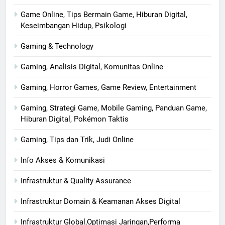
Game Online, Tips Bermain Game, Hiburan Digital,
Keseimbangan Hidup, Psikologi
Gaming & Technology
Gaming, Analisis Digital, Komunitas Online
Gaming, Horror Games, Game Review, Entertainment
Gaming, Strategi Game, Mobile Gaming, Panduan Game,
Hiburan Digital, Pokémon Taktis
Gaming, Tips dan Trik, Judi Online
Info Akses & Komunikasi
Infrastruktur & Quality Assurance
Infrastruktur Domain & Keamanan Akses Digital
Infrastruktur Global,Optimasi Jaringan,Performa