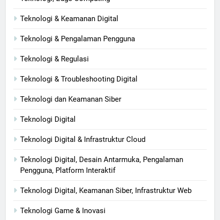
Teknologi & Keamanan Digital
Teknologi & Pengalaman Pengguna
Teknologi & Regulasi
Teknologi & Troubleshooting Digital
Teknologi dan Keamanan Siber
Teknologi Digital
Teknologi Digital & Infrastruktur Cloud
Teknologi Digital, Desain Antarmuka, Pengalaman
Pengguna, Platform Interaktif
Teknologi Digital, Keamanan Siber, Infrastruktur Web
Teknologi Game & Inovasi