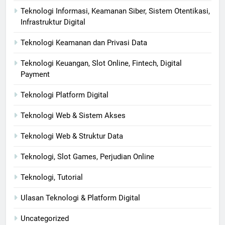
Teknologi Informasi, Keamanan Siber, Sistem Otentikasi,
Infrastruktur Digital
Teknologi Keamanan dan Privasi Data
Teknologi Keuangan, Slot Online, Fintech, Digital
Payment
Teknologi Platform Digital
Teknologi Web & Sistem Akses
Teknologi Web & Struktur Data
Teknologi, Slot Games, Perjudian Online
Teknologi, Tutorial
Ulasan Teknologi & Platform Digital
Uncategorized