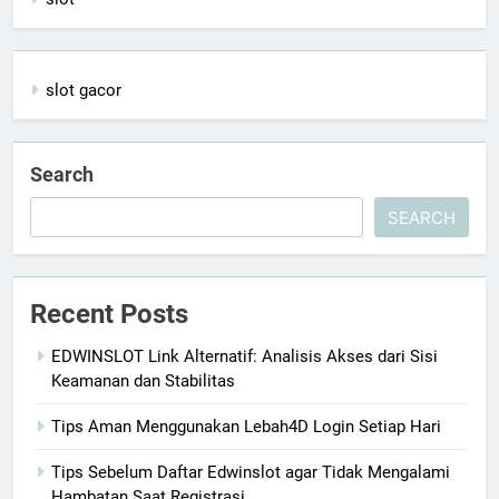
slot gacor
Search
SEARCH
Recent Posts
EDWINSLOT Link Alternatif: Analisis Akses dari Sisi
Keamanan dan Stabilitas
Tips Aman Menggunakan Lebah4D Login Setiap Hari
Tips Sebelum Daftar Edwinslot agar Tidak Mengalami
Hambatan Saat Registrasi