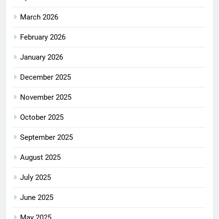
March 2026
February 2026
January 2026
December 2025
November 2025
October 2025
September 2025
August 2025
July 2025
June 2025
May 2025