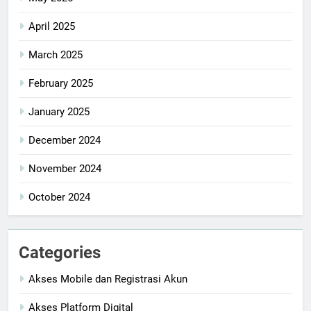
April 2025
March 2025
February 2025
January 2025
December 2024
November 2024
October 2024
Categories
Akses Mobile dan Registrasi Akun
Akses Platform Digital