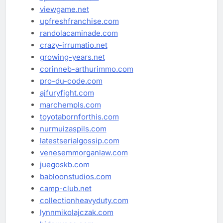
viewgame.net
upfreshfranchise.com
randolacaminade.com
crazy-irrumatio.net
growing-years.net
corinneb-arthurimmo.com
pro-du-code.com
ajfuryfight.com
marchempls.com
toyotabornforthis.com
nurmuizaspils.com
latestserialgossip.com
venesemmorganlaw.com
juegoskb.com
babloonstudios.com
camp-club.net
collectionheavyduty.com
lynnmikolajczak.com