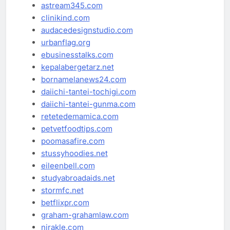
astream345.com
clinikind.com
audacedesignstudio.com
urbanflag.org
ebusinesstalks.com
kepalabergetarz.net
bornamelanews24.com
daiichi-tantei-tochigi.com
daiichi-tantei-gunma.com
retetedemamica.com
petvetfoodtips.com
poomasafire.com
stussyhoodies.net
eileenbell.com
studyabroadaids.net
stormfc.net
betflixpr.com
graham-grahamlaw.com
nirakle.com