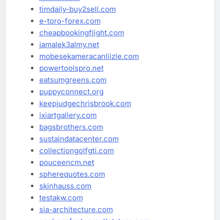
timdaily-buy2sell.com
e-toro-forex.com
cheapbookingflight.com
jamalek3almy.net
mobesekameracanliizle.com
powertoolspro.net
eatsumgreens.com
puppyconnect.org
keepjudgechrisbrook.com
ixiartgallery.com
bagsbrothers.com
sustaindatacenter.com
collectiongolfgti.com
pouceencm.net
spherequotes.com
skinhauss.com
testakw.com
sia-architecture.com