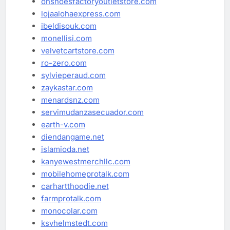
onshoesfactoryoutletstore.com
lojaalohaexpress.com
ibeldisouk.com
monellisi.com
velvetcartstore.com
ro-zero.com
sylvieperaud.com
zaykastar.com
menardsnz.com
servimudanzasecuador.com
earth-v.com
diendangame.net
islamioda.net
kanyewestmerchllc.com
mobilehomeprotalk.com
carhartthoodie.net
farmprotalk.com
monocolar.com
ksvhelmstedt.com