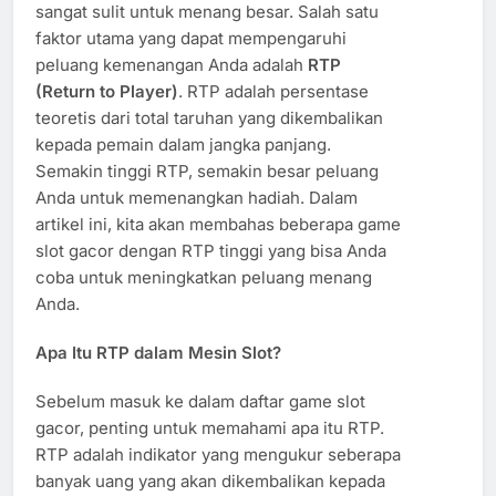
sangat sulit untuk menang besar. Salah satu
faktor utama yang dapat mempengaruhi
peluang kemenangan Anda adalah
RTP
(Return to Player)
. RTP adalah persentase
teoretis dari total taruhan yang dikembalikan
kepada pemain dalam jangka panjang.
Semakin tinggi RTP, semakin besar peluang
Anda untuk memenangkan hadiah. Dalam
artikel ini, kita akan membahas beberapa game
slot gacor dengan RTP tinggi yang bisa Anda
coba untuk meningkatkan peluang menang
Anda.
Apa Itu RTP dalam Mesin Slot?
Sebelum masuk ke dalam daftar game slot
gacor, penting untuk memahami apa itu RTP.
RTP adalah indikator yang mengukur seberapa
banyak uang yang akan dikembalikan kepada