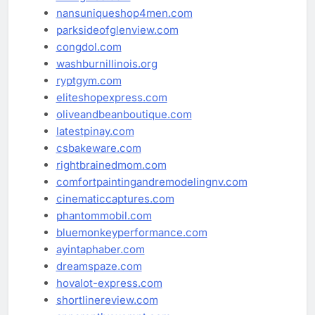
nansuniqueshop4men.com
parksideofglenview.com
congdol.com
washburnillinois.org
ryptgym.com
eliteshopexpress.com
oliveandbeanboutique.com
latestpinay.com
csbakeware.com
rightbrainedmom.com
comfortpaintingandremodelingnv.com
cinematiccaptures.com
phantommobil.com
bluemonkeyperformance.com
ayintaphaber.com
dreamspaze.com
hovalot-express.com
shortlinereview.com