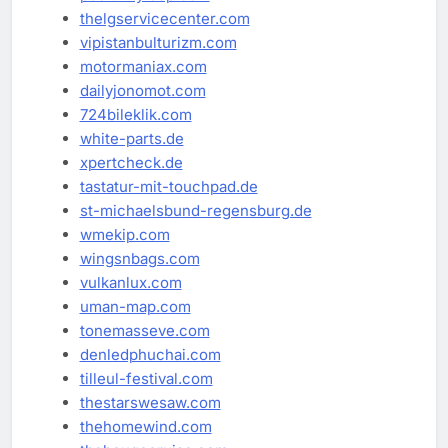
thelgservicecenter.com
vipistanbulturizm.com
motormaniax.com
dailyjonomot.com
724bileklik.com
white-parts.de
xpertcheck.de
tastatur-mit-touchpad.de
st-michaelsbund-regensburg.de
wmekip.com
wingsnbags.com
vulkanlux.com
uman-map.com
tonemasseve.com
denledphuchai.com
tilleul-festival.com
thestarswesaw.com
thehomewind.com