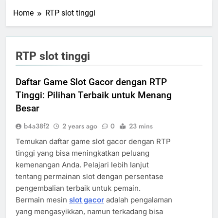
Home
RTP slot tinggi
RTP slot tinggi
Daftar Game Slot Gacor dengan RTP
Tinggi: Pilihan Terbaik untuk Menang
Besar
b4a38f2
2 years ago
0
23 mins
Temukan daftar game slot gacor dengan RTP
tinggi yang bisa meningkatkan peluang
kemenangan Anda. Pelajari lebih lanjut
tentang permainan slot dengan persentase
pengembalian terbaik untuk pemain.
Bermain mesin
slot gacor
adalah pengalaman
yang mengasyikkan, namun terkadang bisa