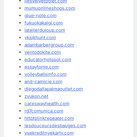
liesvelvetpolet.com
mumuonlineshops.com
glue-note.com
fukuokakaigi.com
latelierduloup.com
yksikhunt.com
adambarbergroup.com
ventodokite.com
educatorhotspot.com
essaytome.com
volleyballsinfo.com
and-camicie.com
diegodallapalmaoutlet.com
zvukon.net
careswayhealth.com
rd7comunica.com
httptplinkrepeater.com
lesdouceursdesbauges.com
vsekreditnyekarty.com