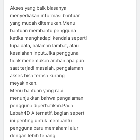
Akses yang baik biasanya
menyediakan informasi bantuan
yang mudah ditemukan.Menu
bantuan membantu pengguna
ketika menghadapi kendala seperti
lupa data, halaman lambat, atau
kesalahan input.Jika pengguna
tidak menemukan arahan apa pun
saat terjadi masalah, pengalaman
akses bisa terasa kurang
meyakinkan.
Menu bantuan yang rapi
menunjukkan bahwa pengalaman
pengguna diperhatikan.Pada
Lebah4D Alternatif, bagian seperti
ini penting untuk membantu
pengguna baru memahami alur
dengan lebih tenang.