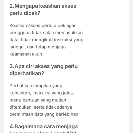
2.Mengapa keaslian akses
perlu dicek?
Keaslian akses perlu dicek agar
pengguna tidak salah memasukkan
data, tidak mengikuti instruksi yang
janggal, dan tetap menjaga
keamanan akun.
3.Apa ciri akses yang perlu
diperhatikan?
Perhatikan tampilan yang
konsisten, instruksi yang jelas,
menu bantuan yang mudah
ditemukan, serta tidak adanya
permintaan data yang berlebihan.
4.Bagaimana cara menjaga