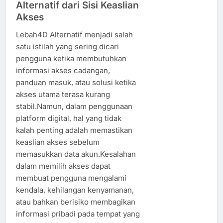
Alternatif dari Sisi Keaslian
Akses
Lebah4D Alternatif menjadi salah
satu istilah yang sering dicari
pengguna ketika membutuhkan
informasi akses cadangan,
panduan masuk, atau solusi ketika
akses utama terasa kurang
stabil.Namun, dalam penggunaan
platform digital, hal yang tidak
kalah penting adalah memastikan
keaslian akses sebelum
memasukkan data akun.Kesalahan
dalam memilih akses dapat
membuat pengguna mengalami
kendala, kehilangan kenyamanan,
atau bahkan berisiko membagikan
informasi pribadi pada tempat yang