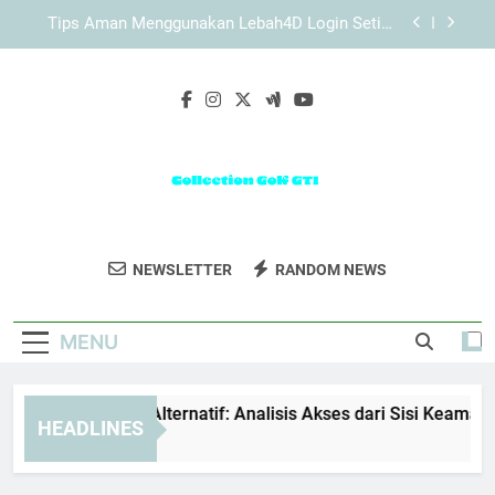
Skip
Tips Sebelum Daftar Edwinslot agar Tidak
to
Mengalami Hambatan Saat Registrasi
content
Daftar Lebah4D Mobile untuk Akses Cepat Kapan
Saja dengan Proses yang Mudah Dipahami
EDWINSLOT Link Alternatif: Analisis Akses dari
Sisi Keamanan dan Stabilitas
Tips Aman Menggunakan Lebah4D Login Setiap
Hari
Tips Sebelum Daftar Edwinslot agar Tidak
Mengalami Hambatan Saat Registrasi
Collection Golf
Temukan Koleksi Mobil Dan Merchandise
Daftar Lebah4D Mobile untuk Akses Cepat Kapan
NEWSLETTER
RANDOM NEWS
GTI
Saja dengan Proses yang Mudah Dipahami
Keren Dari Collection Golf GTI.
MENU
WINSLOT Link Alternatif: Analisis Akses dari Sisi Keamanan da
HEADLINES
onth Ago