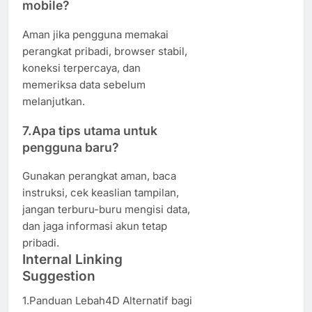
mobile?
Aman jika pengguna memakai
perangkat pribadi, browser stabil,
koneksi terpercaya, dan
memeriksa data sebelum
melanjutkan.
7.Apa tips utama untuk
pengguna baru?
Gunakan perangkat aman, baca
instruksi, cek keaslian tampilan,
jangan terburu-buru mengisi data,
dan jaga informasi akun tetap
pribadi.
Internal Linking
Suggestion
1.Panduan Lebah4D Alternatif bagi