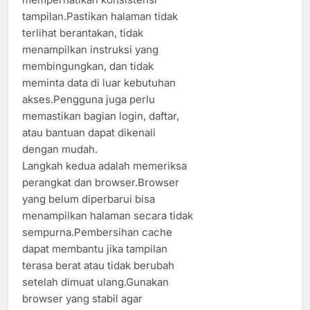
tampilan.Pastikan halaman tidak
terlihat berantakan, tidak
menampilkan instruksi yang
membingungkan, dan tidak
meminta data di luar kebutuhan
akses.Pengguna juga perlu
memastikan bagian login, daftar,
atau bantuan dapat dikenali
dengan mudah.
Langkah kedua adalah memeriksa
perangkat dan browser.Browser
yang belum diperbarui bisa
menampilkan halaman secara tidak
sempurna.Pembersihan cache
dapat membantu jika tampilan
terasa berat atau tidak berubah
setelah dimuat ulang.Gunakan
browser yang stabil agar