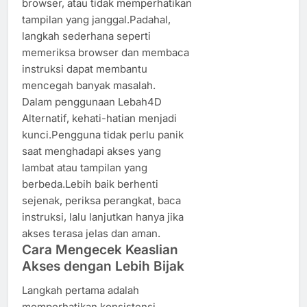
browser, atau tidak memperhatikan
tampilan yang janggal.Padahal,
langkah sederhana seperti
memeriksa browser dan membaca
instruksi dapat membantu
mencegah banyak masalah.
Dalam penggunaan Lebah4D
Alternatif, kehati-hatian menjadi
kunci.Pengguna tidak perlu panik
saat menghadapi akses yang
lambat atau tampilan yang
berbeda.Lebih baik berhenti
sejenak, periksa perangkat, baca
instruksi, lalu lanjutkan hanya jika
akses terasa jelas dan aman.
Cara Mengecek Keaslian
Akses dengan Lebih Bijak
Langkah pertama adalah
memperhatikan konsistensi