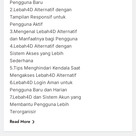
Pengguna Baru
2.Lebah4D Alternatif dengan
Tampilan Responsif untuk
Pengguna Aktif
3.Mengenal Lebah4D Alternatif
dan Manfaatnya bagi Pengguna
4.Lebah4D Alternatif dengan
Sistem Akses yang Lebih
Sederhana
5.Tips Menghindari Kendala Saat
Mengakses Lebah4D Alternatif
6.Lebah4D Login Aman untuk
Pengguna Baru dan Harian
7.Lebah4D dan Sistem Akun yang
Membantu Pengguna Lebih
Terorganisir
Read More