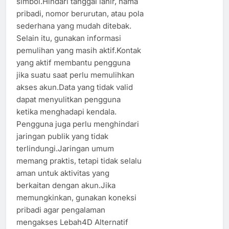
simbol.Hindari tanggal lahir, nama
pribadi, nomor berurutan, atau pola
sederhana yang mudah ditebak.
Selain itu, gunakan informasi
pemulihan yang masih aktif.Kontak
yang aktif membantu pengguna
jika suatu saat perlu memulihkan
akses akun.Data yang tidak valid
dapat menyulitkan pengguna
ketika menghadapi kendala.
Pengguna juga perlu menghindari
jaringan publik yang tidak
terlindungi.Jaringan umum
memang praktis, tetapi tidak selalu
aman untuk aktivitas yang
berkaitan dengan akun.Jika
memungkinkan, gunakan koneksi
pribadi agar pengalaman
mengakses Lebah4D Alternatif