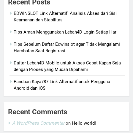
Recent Posts
EDWINSLOT Link Alternatif: Analisis Akses dari Sisi
Keamanan dan Stabilitas
Tips Aman Menggunakan Lebah4D Login Setiap Hari
Tips Sebelum Daftar Edwinslot agar Tidak Mengalami
Hambatan Saat Registrasi
Daftar Lebah4D Mobile untuk Akses Cepat Kapan Saja
dengan Proses yang Mudah Dipahami
Panduan Kaya787 Link Alternatif untuk Pengguna
Android dan iOS
Recent Comments
A WordPress Commenter
on
Hello world!