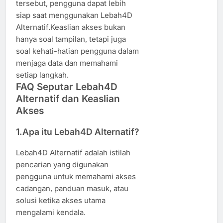
tersebut, pengguna dapat lebih
siap saat menggunakan Lebah4D
Alternatif.Keaslian akses bukan
hanya soal tampilan, tetapi juga
soal kehati-hatian pengguna dalam
menjaga data dan memahami
setiap langkah.
FAQ Seputar Lebah4D
Alternatif dan Keaslian
Akses
1.Apa itu Lebah4D Alternatif?
Lebah4D Alternatif adalah istilah
pencarian yang digunakan
pengguna untuk memahami akses
cadangan, panduan masuk, atau
solusi ketika akses utama
mengalami kendala.