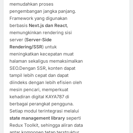
memudahkan proses
pengembangan jangka panjang.
Framework yang digunakan
berbasis
Next.js dan React
,
memungkinkan rendering sisi
server (
Server-Side
Rendering/SSR
) untuk
meningkatkan kecepatan muat
halaman sekaligus memaksimalkan
SEO.Dengan SSR, konten dapat
tampil lebih cepat dan dapat
diindeks dengan lebih efisien oleh
mesin pencari, memperkuat
kehadiran digital KAYA787 di
berbagai perangkat pengguna.
Setiap modul terintegrasi melalui
state management library
seperti
Redux Toolkit, sehingga aliran data
antar komponen tetap terstruktur,