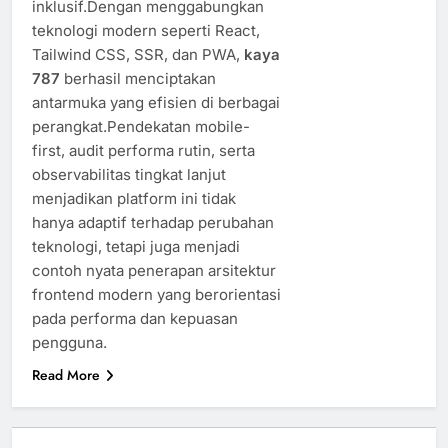
inklusif.Dengan menggabungkan
teknologi modern seperti React,
Tailwind CSS, SSR, dan PWA,
kaya
787
berhasil menciptakan
antarmuka yang efisien di berbagai
perangkat.Pendekatan mobile-
first, audit performa rutin, serta
observabilitas tingkat lanjut
menjadikan platform ini tidak
hanya adaptif terhadap perubahan
teknologi, tetapi juga menjadi
contoh nyata penerapan arsitektur
frontend modern yang berorientasi
pada performa dan kepuasan
pengguna.
Read More