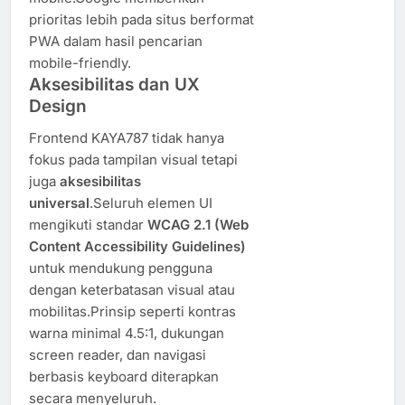
prioritas lebih pada situs berformat
PWA dalam hasil pencarian
mobile-friendly.
Aksesibilitas dan UX
Design
Frontend KAYA787 tidak hanya
fokus pada tampilan visual tetapi
juga
aksesibilitas
universal
.Seluruh elemen UI
mengikuti standar
WCAG 2.1 (Web
Content Accessibility Guidelines)
untuk mendukung pengguna
dengan keterbatasan visual atau
mobilitas.Prinsip seperti kontras
warna minimal 4.5:1, dukungan
screen reader, dan navigasi
berbasis keyboard diterapkan
secara menyeluruh.