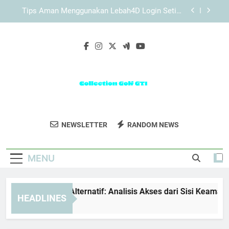
Skip
Tips Sebelum Daftar Edwinslot agar Tidak
to
Mengalami Hambatan Saat Registrasi
content
Daftar Lebah4D Mobile untuk Akses Cepat Kapan
Saja dengan Proses yang Mudah Dipahami
EDWINSLOT Link Alternatif: Analisis Akses dari
Sisi Keamanan dan Stabilitas
Tips Aman Menggunakan Lebah4D Login Setiap
Hari
Tips Sebelum Daftar Edwinslot agar Tidak
Mengalami Hambatan Saat Registrasi
Collection Golf
Temukan Koleksi Mobil Dan Merchandise
Daftar Lebah4D Mobile untuk Akses Cepat Kapan
NEWSLETTER
RANDOM NEWS
GTI
Saja dengan Proses yang Mudah Dipahami
Keren Dari Collection Golf GTI.
MENU
DWINSLOT Link Alternatif: Analisis Akses dari Sisi Keamanan d
HEADLINES
 Month Ago