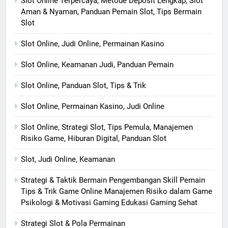
Slot Online Terpercaya, Metode Deposit Lengkap, Slot
Aman & Nyaman, Panduan Pemain Slot, Tips Bermain
Slot
Slot Online, Judi Online, Permainan Kasino
Slot Online, Keamanan Judi, Panduan Pemain
Slot Online, Panduan Slot, Tips & Trik
Slot Online, Permainan Kasino, Judi Online
Slot Online, Strategi Slot, Tips Pemula, Manajemen
Risiko Game, Hiburan Digital, Panduan Slot
Slot, Judi Online, Keamanan
Strategi & Taktik Bermain Pengembangan Skill Pemain
Tips & Trik Game Online Manajemen Risiko dalam Game
Psikologi & Motivasi Gaming Edukasi Gaming Sehat
Strategi Slot & Pola Permainan