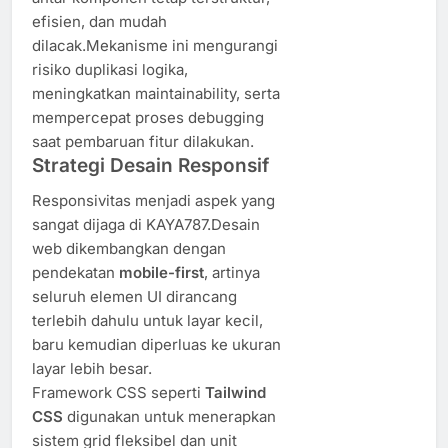
efisien, dan mudah
dilacak.Mekanisme ini mengurangi
risiko duplikasi logika,
meningkatkan maintainability, serta
mempercepat proses debugging
saat pembaruan fitur dilakukan.
Strategi Desain Responsif
Responsivitas menjadi aspek yang
sangat dijaga di KAYA787.Desain
web dikembangkan dengan
pendekatan
mobile-first
, artinya
seluruh elemen UI dirancang
terlebih dahulu untuk layar kecil,
baru kemudian diperluas ke ukuran
layar lebih besar.
Framework CSS seperti
Tailwind
CSS
digunakan untuk menerapkan
sistem grid fleksibel dan unit