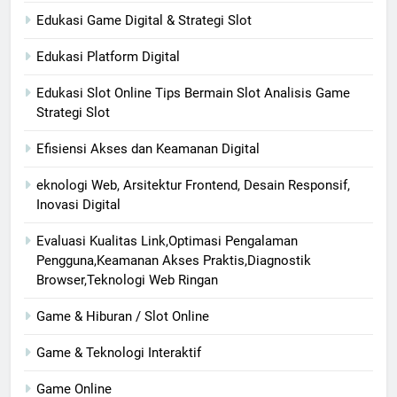
Edukasi Game Digital & Strategi Slot
Edukasi Platform Digital
Edukasi Slot Online Tips Bermain Slot Analisis Game
Strategi Slot
Efisiensi Akses dan Keamanan Digital
eknologi Web, Arsitektur Frontend, Desain Responsif,
Inovasi Digital
Evaluasi Kualitas Link,Optimasi Pengalaman
Pengguna,Keamanan Akses Praktis,Diagnostik
Browser,Teknologi Web Ringan
Game & Hiburan / Slot Online
Game & Teknologi Interaktif
Game Online