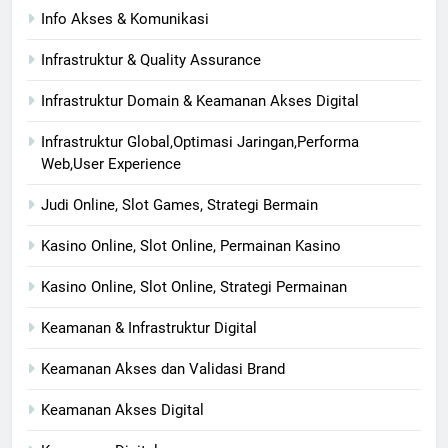
Info Akses & Komunikasi
Infrastruktur & Quality Assurance
Infrastruktur Domain & Keamanan Akses Digital
Infrastruktur Global,Optimasi Jaringan,Performa
Web,User Experience
Judi Online, Slot Games, Strategi Bermain
Kasino Online, Slot Online, Permainan Kasino
Kasino Online, Slot Online, Strategi Permainan
Keamanan & Infrastruktur Digital
Keamanan Akses dan Validasi Brand
Keamanan Akses Digital