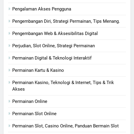
Pengalaman Akses Pengguna
Pengembangan Diri, Strategi Permainan, Tips Menang.
Pengembangan Web & Aksesibilitas Digital
Perjudian, Slot Online, Strategi Permainan
Permainan Digital & Teknologi Interaktif
Permainan Kartu & Kasino
Permainan Kasino, Teknologi & Internet, Tips & Trik
Akses
Permainan Online
Permainan Slot Online
Permainan Slot, Casino Online, Panduan Bermain Slot