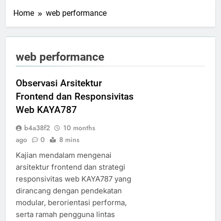
Home
web performance
web performance
Observasi Arsitektur
Frontend dan Responsivitas
Web KAYA787
b4a38f2
10 months
ago
0
8 mins
Kajian mendalam mengenai
arsitektur frontend dan strategi
responsivitas web KAYA787 yang
dirancang dengan pendekatan
modular, berorientasi performa,
serta ramah pengguna lintas