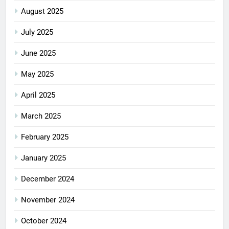
August 2025
July 2025
June 2025
May 2025
April 2025
March 2025
February 2025
January 2025
December 2024
November 2024
October 2024