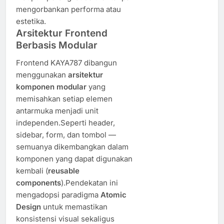
mengorbankan performa atau
estetika.
Arsitektur Frontend
Berbasis Modular
Frontend KAYA787 dibangun
menggunakan
arsitektur
komponen modular
yang
memisahkan setiap elemen
antarmuka menjadi unit
independen.Seperti header,
sidebar, form, dan tombol —
semuanya dikembangkan dalam
komponen yang dapat digunakan
kembali (
reusable
components
).Pendekatan ini
mengadopsi paradigma
Atomic
Design
untuk memastikan
konsistensi visual sekaligus