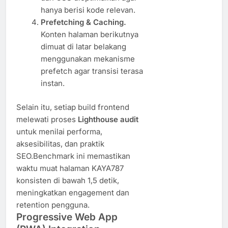
hanya berisi kode relevan.
Prefetching & Caching.
Konten halaman berikutnya
dimuat di latar belakang
menggunakan mekanisme
prefetch agar transisi terasa
instan.
Selain itu, setiap build frontend
melewati proses
Lighthouse audit
untuk menilai performa,
aksesibilitas, dan praktik
SEO.Benchmark ini memastikan
waktu muat halaman KAYA787
konsisten di bawah 1,5 detik,
meningkatkan engagement dan
retention pengguna.
Progressive Web App