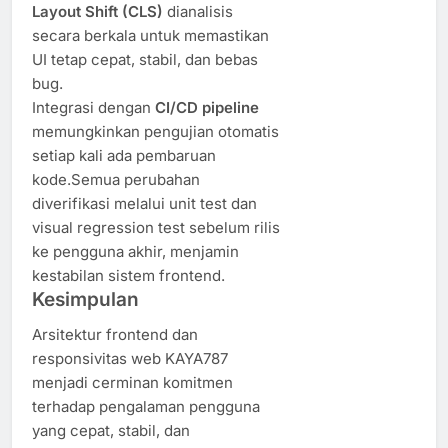
Layout Shift (CLS)
dianalisis
secara berkala untuk memastikan
UI tetap cepat, stabil, dan bebas
bug.
Integrasi dengan
CI/CD pipeline
memungkinkan pengujian otomatis
setiap kali ada pembaruan
kode.Semua perubahan
diverifikasi melalui unit test dan
visual regression test sebelum rilis
ke pengguna akhir, menjamin
kestabilan sistem frontend.
Kesimpulan
Arsitektur frontend dan
responsivitas web KAYA787
menjadi cerminan komitmen
terhadap pengalaman pengguna
yang cepat, stabil, dan