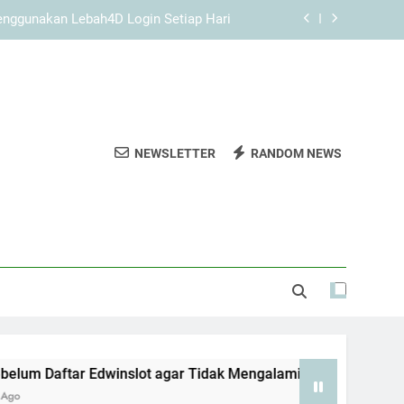
nggunakan Lebah4D Login Setiap Hari
k Mengalami Hambatan Saat Registrasi
a dengan Proses yang Mudah Dipahami
kses dari Sisi Keamanan dan Stabilitas
NEWSLETTER
RANDOM NEWS
nggunakan Lebah4D Login Setiap Hari
k Mengalami Hambatan Saat Registrasi
a dengan Proses yang Mudah Dipahami
Edwinslot agar Tidak Mengalami Hambatan Saat Registrasi