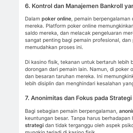
6. Kontrol dan Manajemen Bankroll ya
Dalam
poker online
, pemain berpengalaman 
mereka. Platform poker online memungkinka
saldo mereka, dan melacak pengeluaran mere
sangat penting bagi pemain profesional, dan 
memudahkan proses ini.
Di kasino fisik, tekanan untuk bertaruh lebih
dorongan dari pemain lain. Namun, di poker 
dan besaran taruhan mereka. Ini memungkin
lebih disiplin dan menghindari kesalahan ya
7. Anonimitas dan Fokus pada Strategi
Bagi sebagian pemain berpengalaman,
anoni
keuntungan besar. Tanpa harus berhadapan l
strategi
dan tidak terganggu oleh aspek psikol
mungkin terjadi di kasino fisik.