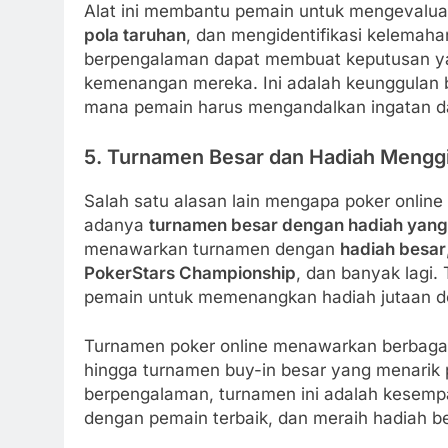
Alat ini membantu pemain untuk mengevalua
pola taruhan
, dan mengidentifikasi kelemah
berpengalaman dapat membuat keputusan ya
kemenangan mereka. Ini adalah keunggulan be
mana pemain harus mengandalkan ingatan da
5. Turnamen Besar dan Hadiah Mengg
Salah satu alasan lain mengapa poker onlin
adanya
turnamen besar dengan hadiah yan
menawarkan turnamen dengan
hadiah besar
PokerStars Championship
, dan banyak lagi
pemain untuk memenangkan hadiah jutaan do
Turnamen poker online menawarkan berbagai 
hingga turnamen buy-in besar yang menarik 
berpengalaman, turnamen ini adalah kesemp
dengan pemain terbaik, dan meraih hadiah 