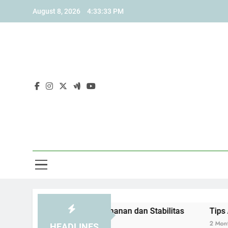
Skip
August 8, 2026
4:33:34 PM
to
content
Col
Temukan Ko
es dari Sisi Keamanan dan Stabilitas
Tips Aman Menggu
2 Months Ago
HEADLINES