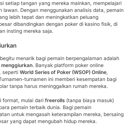
si setiap tangan yang mereka mainkan, mempelajari
an lawan. Dengan menggunakan analisis data, pemain
ng lebih tepat dan meningkatkan peluang
sar dibandingkan dengan poker di kasino fisik, di
n insting mereka saja.
iurkan
e begitu menarik bagi pemain berpengalaman adalah
g menggiurkan
. Banyak platform poker online
, seperti
World Series of Poker (WSOP) Online
,
. Turnamen-turnamen ini memberi kesempatan bagi
lar tanpa harus meninggalkan rumah mereka.
format, mulai dari
freerolls
(tanpa biaya masuk)
para pemain terbaik dunia. Bagi pemain
atan untuk mengasah keterampilan mereka, bersaing
besar yang dapat mengubah hidup mereka.