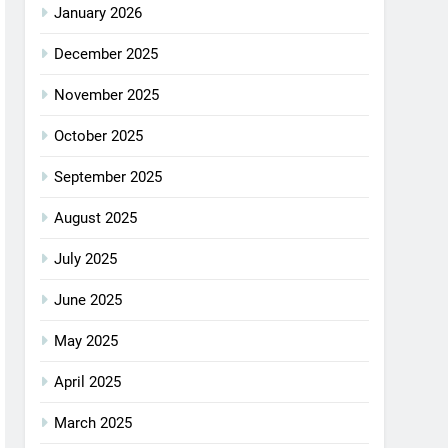
January 2026
December 2025
November 2025
October 2025
September 2025
August 2025
July 2025
June 2025
May 2025
April 2025
March 2025