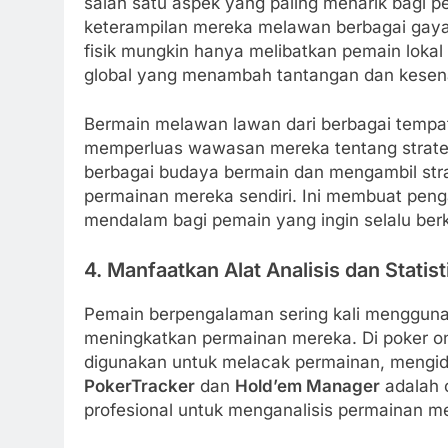
salah satu aspek yang paling menarik bagi 
keterampilan mereka melawan berbagai gaya 
fisik mungkin hanya melibatkan pemain lokal
global yang menambah tantangan dan kesena
Bermain melawan lawan dari berbagai temp
memperluas wawasan mereka tentang strategi
berbagai budaya bermain dan mengambil stra
permainan mereka sendiri. Ini membuat peng
mendalam bagi pemain yang ingin selalu be
4. Manfaatkan Alat Analisis dan Statist
Pemain berpengalaman sering kali menggun
meningkatkan permainan mereka. Di poker on
digunakan untuk melacak permainan, mengiden
PokerTracker
dan
Hold’em Manager
adalah c
profesional untuk menganalisis permainan 