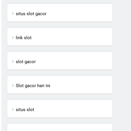
situs slot gacor
link slot
slot gacor
Slot gacor hari ini
situs slot