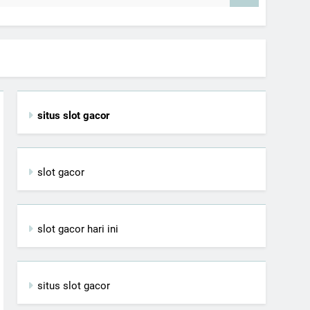
situs slot gacor
slot gacor
slot gacor hari ini
situs slot gacor