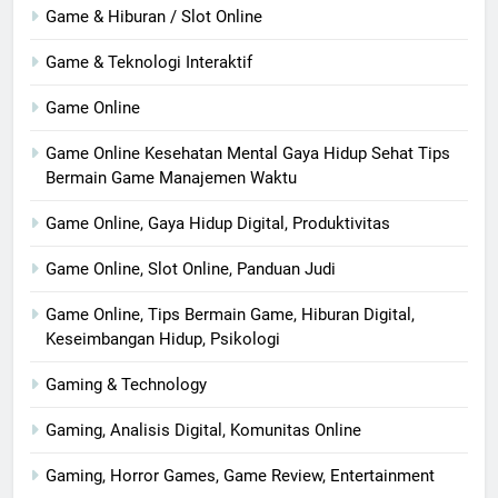
Game & Hiburan / Slot Online
Game & Teknologi Interaktif
Game Online
Game Online Kesehatan Mental Gaya Hidup Sehat Tips
Bermain Game Manajemen Waktu
Game Online, Gaya Hidup Digital, Produktivitas
Game Online, Slot Online, Panduan Judi
Game Online, Tips Bermain Game, Hiburan Digital,
Keseimbangan Hidup, Psikologi
Gaming & Technology
Gaming, Analisis Digital, Komunitas Online
Gaming, Horror Games, Game Review, Entertainment