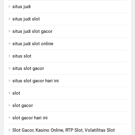
situs judi
situs judi slot
situs judi slot gacor
situs judi slot online
situs slot
situs slot gacor
situs slot gacor hari ini
slot
slot gacor
slot gacor hari ini
Slot Gacor, Kasino Online, RTP Slot, Volatilitas Slot