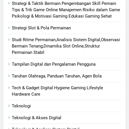
Strategi & Taktik Bermain Pengembangan Skill Pemain
Tips & Trik Game Online Manajemen Risiko dalam Game
Psikologi & Motivasi Gaming Edukasi Gaming Sehat
Strategi Slot & Pola Permainan
Studi Ritme Permainan,Analisis Sistem Digital,Observasi
Bermain Tenang,Dinamika Slot Online,Struktur
Permainan Stabil
Tampilan Digital dan Pengalaman Pengguna
Taruhan Olahraga, Panduan Taruhan, Agen Bola
Tech & Gadget Digital Hygiene Gaming Lifestyle
Hardware Care
Teknologi
Teknologi & Akses Digital