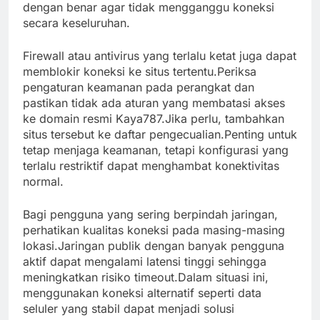
dengan benar agar tidak mengganggu koneksi
secara keseluruhan.
Firewall atau antivirus yang terlalu ketat juga dapat
memblokir koneksi ke situs tertentu.Periksa
pengaturan keamanan pada perangkat dan
pastikan tidak ada aturan yang membatasi akses
ke domain resmi Kaya787.Jika perlu, tambahkan
situs tersebut ke daftar pengecualian.Penting untuk
tetap menjaga keamanan, tetapi konfigurasi yang
terlalu restriktif dapat menghambat konektivitas
normal.
Bagi pengguna yang sering berpindah jaringan,
perhatikan kualitas koneksi pada masing-masing
lokasi.Jaringan publik dengan banyak pengguna
aktif dapat mengalami latensi tinggi sehingga
meningkatkan risiko timeout.Dalam situasi ini,
menggunakan koneksi alternatif seperti data
seluler yang stabil dapat menjadi solusi