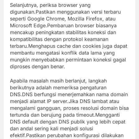
Selanjutnya, periksa browser yang
digunakan.Pastikan menggunakan versi terbaru
seperti Google Chrome, Mozilla Firefox, atau
Microsoft Edge.Pembaruan browser biasanya
mencakup peningkatan stabilitas koneksi dan
kompatibilitas dengan protokol keamanan
terbaru.Menghapus cache dan cookies juga dapat
membantu mengatasi konflik data lama yang
mungkin menyebabkan permintaan koneksi gagal
diproses dengan benar.
Apabila masalah masih berlanjut, langkah
berikutnya adalah memeriksa pengaturan
DNS.DNS berfungsi menerjemahkan nama domain
menjadi alamat IP server.Jika DNS lambat atau
mengalami gangguan, proses resolusi domain bisa
tertunda dan berujung pada timeout.Mengganti
DNS default dengan DNS publik yang lebih cepat
dan andal sering kali menjadi solusi
efektif.Pastikan perubahan konfigurasi dilakukan