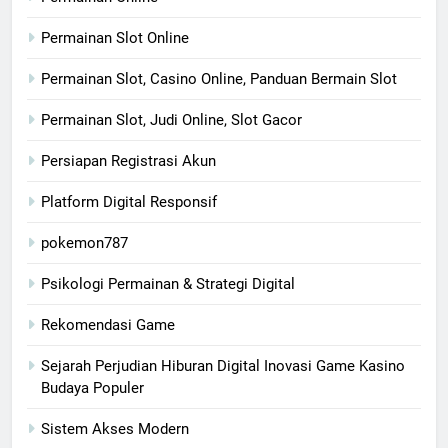
Permainan Slot Online
Permainan Slot, Casino Online, Panduan Bermain Slot
Permainan Slot, Judi Online, Slot Gacor
Persiapan Registrasi Akun
Platform Digital Responsif
pokemon787
Psikologi Permainan & Strategi Digital
Rekomendasi Game
Sejarah Perjudian Hiburan Digital Inovasi Game Kasino
Budaya Populer
Sistem Akses Modern