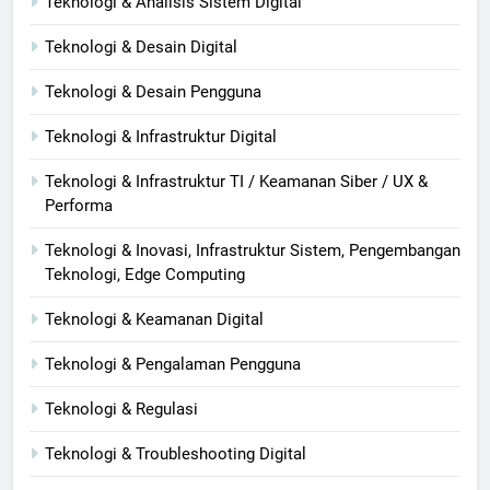
Teknologi & Analisis Sistem Digital
Teknologi & Desain Digital
Teknologi & Desain Pengguna
Teknologi & Infrastruktur Digital
Teknologi & Infrastruktur TI / Keamanan Siber / UX &
Performa
Teknologi & Inovasi, Infrastruktur Sistem, Pengembangan
Teknologi, Edge Computing
Teknologi & Keamanan Digital
Teknologi & Pengalaman Pengguna
Teknologi & Regulasi
Teknologi & Troubleshooting Digital