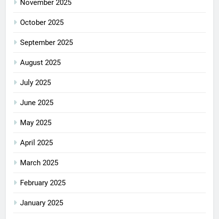
November 2025
October 2025
September 2025
August 2025
July 2025
June 2025
May 2025
April 2025
March 2025
February 2025
January 2025