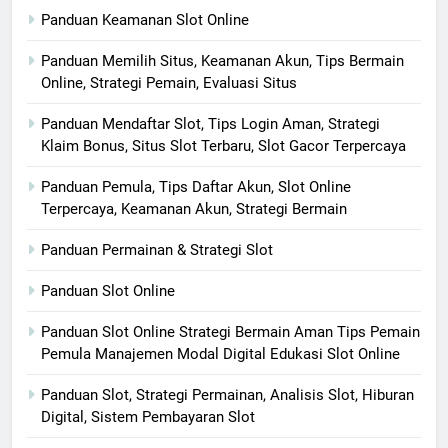
Panduan Keamanan Slot Online
Panduan Memilih Situs, Keamanan Akun, Tips Bermain
Online, Strategi Pemain, Evaluasi Situs
Panduan Mendaftar Slot, Tips Login Aman, Strategi
Klaim Bonus, Situs Slot Terbaru, Slot Gacor Terpercaya
Panduan Pemula, Tips Daftar Akun, Slot Online
Terpercaya, Keamanan Akun, Strategi Bermain
Panduan Permainan & Strategi Slot
Panduan Slot Online
Panduan Slot Online Strategi Bermain Aman Tips Pemain
Pemula Manajemen Modal Digital Edukasi Slot Online
Panduan Slot, Strategi Permainan, Analisis Slot, Hiburan
Digital, Sistem Pembayaran Slot