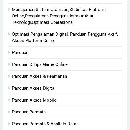
Manajemen Sistem Otomatis,Stabilitas Platform
Online,Pengalaman Pengguna,Infrastruktur
Teknologi,Optimasi Operasional
Optimasi Pengalaman Digital, Panduan Pengguna Aktif,
Akses Platform Online
Panduan
Panduan & Tips Game Online
Panduan Akses & Keamanan
Panduan Akses Digital
Panduan Akses Mobile
Panduan Bermain
Panduan Bermain & Analisis Data