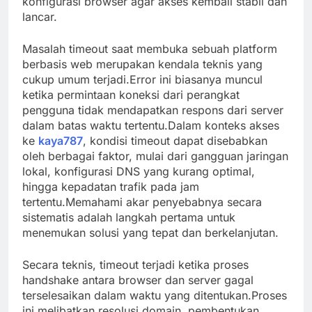
konfigurasi browser agar akses kembali stabil dan
lancar.
Masalah timeout saat membuka sebuah platform
berbasis web merupakan kendala teknis yang
cukup umum terjadi.Error ini biasanya muncul
ketika permintaan koneksi dari perangkat
pengguna tidak mendapatkan respons dari server
dalam batas waktu tertentu.Dalam konteks akses
ke
kaya787
, kondisi timeout dapat disebabkan
oleh berbagai faktor, mulai dari gangguan jaringan
lokal, konfigurasi DNS yang kurang optimal,
hingga kepadatan trafik pada jam
tertentu.Memahami akar penyebabnya secara
sistematis adalah langkah pertama untuk
menemukan solusi yang tepat dan berkelanjutan.
Secara teknis, timeout terjadi ketika proses
handshake antara browser dan server gagal
terselesaikan dalam waktu yang ditentukan.Proses
ini melibatkan resolusi domain, pembentukan