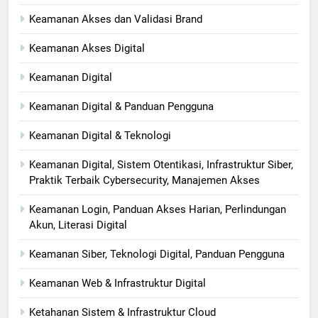
Keamanan Akses dan Validasi Brand
Keamanan Akses Digital
Keamanan Digital
Keamanan Digital & Panduan Pengguna
Keamanan Digital & Teknologi
Keamanan Digital, Sistem Otentikasi, Infrastruktur Siber,
Praktik Terbaik Cybersecurity, Manajemen Akses
Keamanan Login, Panduan Akses Harian, Perlindungan
Akun, Literasi Digital
Keamanan Siber, Teknologi Digital, Panduan Pengguna
Keamanan Web & Infrastruktur Digital
Ketahanan Sistem & Infrastruktur Cloud