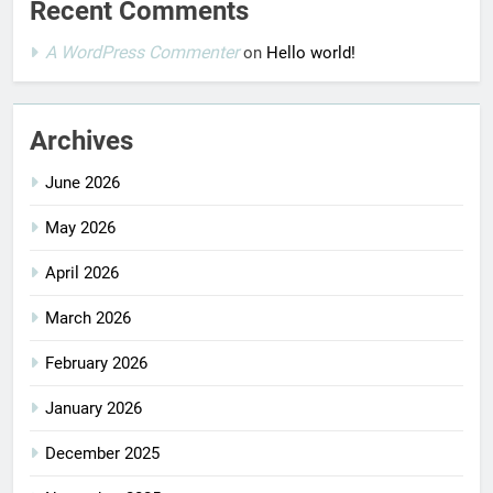
Recent Comments
A WordPress Commenter
on
Hello world!
Archives
June 2026
May 2026
April 2026
March 2026
February 2026
January 2026
December 2025