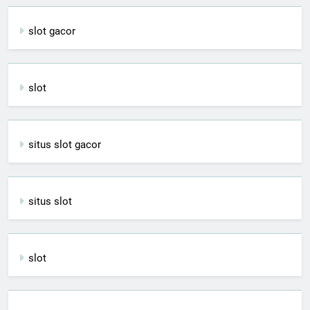
slot gacor
slot
situs slot gacor
situs slot
slot